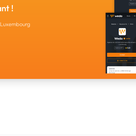
nt !
u Luxembourg