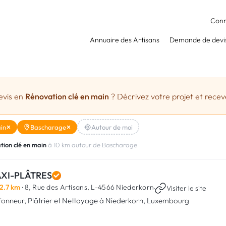
Conn
Annuaire des Artisans
Demande de devi
evis en
Rénovation clé en main
? Décrivez votre projet et receve
in
Bascharage
Autour de moi
tion clé en main
à 10 km autour de Bascharage
XI-PLÂTRES
2.7 km
· 8, Rue des Artisans,
L-4566 Niederkorn
·
Visiter le site
fonneur, Plâtrier et Nettoyage à Niederkorn, Luxembourg