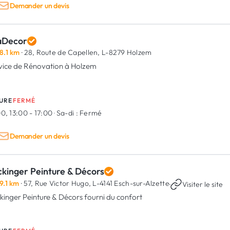
Demander un devis
aDecor
8.1 km
· 28, Route de Capellen,
L-8279 Holzem
vice de Rénovation à Holzem
URE
FERMÉ
0, 13:00 - 17:00
·
Sa-di :
Fermé
Demander un devis
ckinger Peinture & Décors
9.1 km
· 57, Rue Victor Hugo,
L-4141 Esch-sur-Alzette
·
Visiter le site
kinger Peinture & Décors fourni du confort