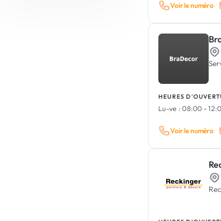
Auto-école
Voir le numéro
Pompes Funèbres
graffiti
Photographie & Vidéo
Machinisme agricole & industriel
Dératisation, désinsectisation &
Imprimerie & Signalétique
désinfection
Carrosserie industrielle &
Br
Déménagement
Équipements spéciaux
Événementiel
Location & vente de matériel
Ser
Lettrage véhicule
construction / outillage
Soins aux animaux
Désamiantage & Dépollution
HEURES D'OUVERT
Lu-ve :
08:00 - 12:0
Voir le numéro
Re
Rec