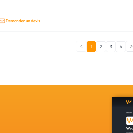
Demander un devis
1
2
3
4