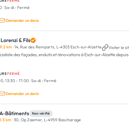
URE
FERMÉ
00
·
Sa-di :
Fermé
Demander un devis
Lorenzi & Fils
9.2 km
· 14, Rue des Remparts,
L-4303 Esch-sur-Alzette
·
Visiter le si
cialiste des façades, enduits et rénovations à Esch-sur-Alzette depuis
URE
FERMÉ
0, 13:30 - 17:00
·
Sa-di :
Fermé
Demander un devis
A-Bâtiments
Non vérifié
1.5 km
· 30, Op Zaemer,
L-4959 Bascharage