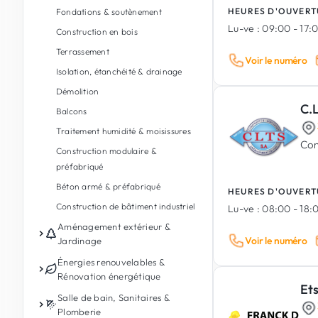
HEURES D'OUVERT
Fondations & soutènement
Lu-ve :
09:00 - 17:
Construction en bois
Terrassement
Voir le numéro
Isolation, étanchéité & drainage
Démolition
C.L
Balcons
Traitement humidité & moisissures
Con
Construction modulaire &
préfabriqué
Béton armé & préfabriqué
HEURES D'OUVERT
Construction de bâtiment industriel
Lu-ve :
08:00 - 18:
Aménagement extérieur &
Voir le numéro
Jardinage
Entretien de jardin
Énergies renouvelables &
Rénovation énergétique
Conception de jardin & paysages
Et
Photovoltaïque
Salle de bain, Sanitaires &
Aménagement extérieur
Plomberie
Batterie de stockage d'énergie