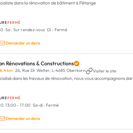
cialiste dans la rénovation de bâtiment à Pétange
URE
FERMÉ
00
·
Sa :
Sur rendez-vous
·
Di :
Fermé
Demander un devis
an Rénovations & Constructions
6.4 km
· 26, Rue Dr Welter,
L-4685 Oberkorn
·
Visiter le site
cialisé dans les travaux de rénovation, nous vous accompagnons dans
URE
FERMÉ
0, 13:00 - 17:00
·
Sa-di :
Fermé
Demander un devis