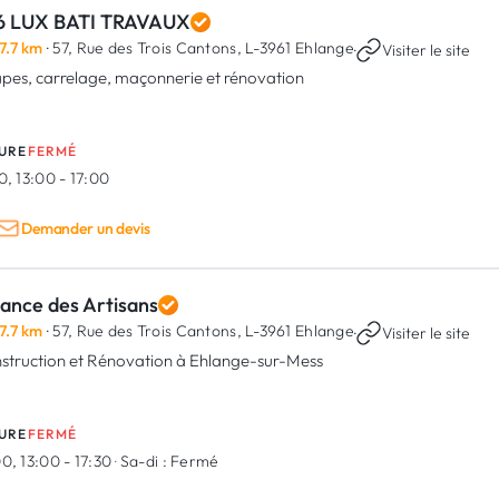
6 LUX BATI TRAVAUX
7.7 km
· 57, Rue des Trois Cantons,
L-3961 Ehlange
·
Visiter le site
pes, carrelage, maçonnerie et rénovation
URE
FERMÉ
, 13:00 - 17:00
Demander un devis
iance des Artisans
7.7 km
· 57, Rue des Trois Cantons,
L-3961 Ehlange
·
Visiter le site
struction et Rénovation à Ehlange-sur-Mess
URE
FERMÉ
0, 13:00 - 17:30
·
Sa-di :
Fermé