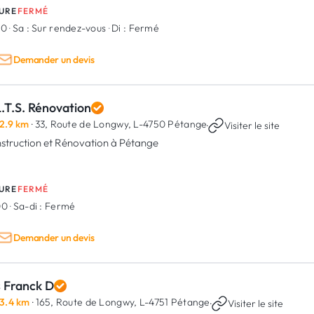
URE
FERMÉ
00
·
Sa :
Sur rendez-vous
·
Di :
Fermé
Demander un devis
.T.S. Rénovation
2.9 km
· 33, Route de Longwy,
L-4750 Pétange
·
Visiter le site
struction et Rénovation à Pétange
URE
FERMÉ
00
·
Sa-di :
Fermé
Demander un devis
s Franck D
3.4 km
· 165, Route de Longwy,
L-4751 Pétange
·
Visiter le site