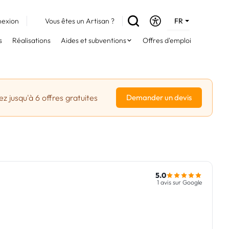
exion
Vous êtes un Artisan ?
FR
DE
s
Réalisations
Aides et subventions
Offres d'emploi
EN
z jusqu'à 6 offres gratuites
Demander un devis
5.0
1 avis sur Google