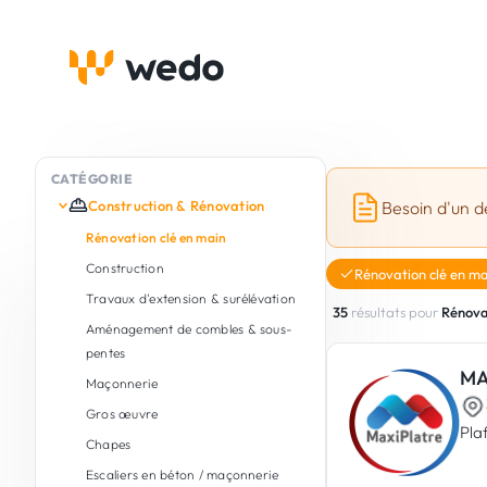
CATÉGORIE
Construction & Rénovation
Besoin d'un d
Rénovation clé en main
Construction
Rénovation clé en ma
Travaux d'extension & surélévation
35
résultats pour
Rénova
Aménagement de combles & sous-
pentes
MA
Maçonnerie
Gros œuvre
Pla
Chapes
Escaliers en béton / maçonnerie