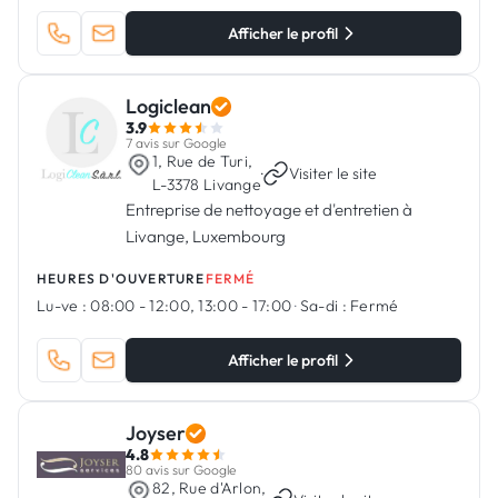
Afficher le profil
Logiclean
3.9
7 avis sur Google
1, Rue de Turi,
·
Visiter le site
L-3378 Livange
Entreprise de nettoyage et d'entretien à
Livange, Luxembourg
HEURES D'OUVERTURE
FERMÉ
Lu-ve :
08:00 - 12:00, 13:00 - 17:00
·
Sa-di :
Fermé
Afficher le profil
Joyser
4.8
80 avis sur Google
82, Rue d'Arlon,