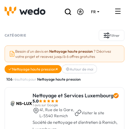
FR
DE
EN
Annuaire des Artisans
CATÉGORIE
Filtrer
Demande de devis
Besoin d'un devis en
Nettoyage haute pression
? Décrivez
votre projet et recevez jusqu'à 6 offres gratuites
Réalisations
Nettoyage haute pression
Autour de moi
Aides et subventions
106
résultats pour
Nettoyage haute pression
Offres d'emploi
Nettoyage et Services Luxembourg
5.0
Vous êtes un Artisan ?
1 avis sur Google
41, Rue de la Gare,
·
Visiter le site
L-5540 Remich
Connexion
Société de nettoyage et d'entretien à Remich,