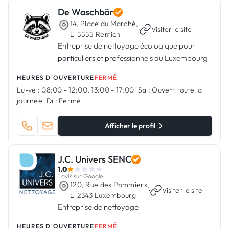
De Waschbär
14, Place du Marché,
·
Visiter le site
L-5555 Remich
Entreprise de nettoyage écologique pour
particuliers et professionnels au Luxembourg
HEURES D'OUVERTURE
FERMÉ
Lu-ve :
08:00 - 12:00, 13:00 - 17:00
·
Sa :
Ouvert toute la
journée
·
Di :
Fermé
Afficher le profil
J.C. Univers SENC
1.0
1 avis sur Google
120, Rue des Pommiers,
·
Visiter le site
L-2343 Luxembourg
Entreprise de nettoyage
HEURES D'OUVERTURE
FERMÉ