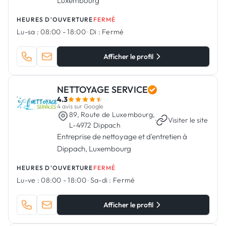
Luxembourg
HEURES D'OUVERTURE
FERMÉ
Lu-sa :
08:00 - 18:00
·
Di :
Fermé
Afficher le profil
NETTOYAGE SERVICE
4.3
4 avis sur Google
89, Route de Luxembourg,
·
Visiter le site
L-4972 Dippach
Entreprise de nettoyage et d'entretien à
Dippach, Luxembourg
HEURES D'OUVERTURE
FERMÉ
Lu-ve :
08:00 - 18:00
·
Sa-di :
Fermé
Afficher le profil