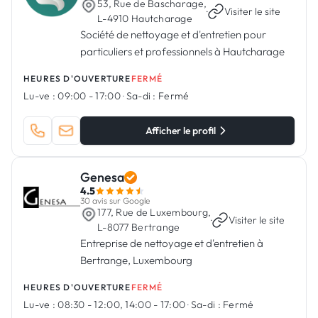
53, Rue de Bascharage,
·
Visiter le site
L-4910 Hautcharage
Société de nettoyage et d'entretien pour
particuliers et professionnels à Hautcharage
HEURES D'OUVERTURE
FERMÉ
Lu-ve :
09:00 - 17:00
·
Sa-di :
Fermé
Afficher le profil
Genesa
4.5
30 avis sur Google
177, Rue de Luxembourg,
·
Visiter le site
L-8077 Bertrange
Entreprise de nettoyage et d'entretien à
Bertrange, Luxembourg
HEURES D'OUVERTURE
FERMÉ
Lu-ve :
08:30 - 12:00, 14:00 - 17:00
·
Sa-di :
Fermé