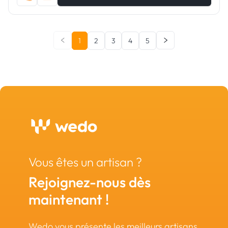
1
2
3
4
5
Vous êtes un artisan ?
Rejoignez-nous dès
maintenant !
Wedo vous présente les meilleurs artisans