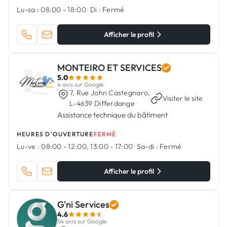
Lu-sa :
08:00 - 18:00
·
Di :
Fermé
Afficher le profil
MONTEIRO ET SERVICES
5.0
4 avis sur Google
7, Rue John Castegnaro,
·
Visiter le site
L-4639 Differdange
Assistance technique du bâtiment
HEURES D'OUVERTURE
FERMÉ
Lu-ve :
08:00 - 12:00, 13:00 - 17:00
·
Sa-di :
Fermé
Afficher le profil
G'ni Services
4.6
54 avis sur Google