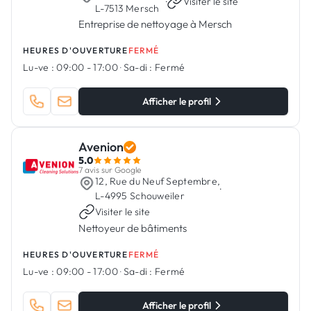
·
Visiter le site
L-7513 Mersch
Entreprise de nettoyage à Mersch
HEURES D'OUVERTURE
FERMÉ
Lu-ve :
09:00 - 17:00
·
Sa-di :
Fermé
Afficher le profil
Avenion
5.0
7 avis sur Google
12, Rue du Neuf Septembre,
·
L-4995 Schouweiler
Visiter le site
Nettoyeur de bâtiments
HEURES D'OUVERTURE
FERMÉ
Lu-ve :
09:00 - 17:00
·
Sa-di :
Fermé
Afficher le profil