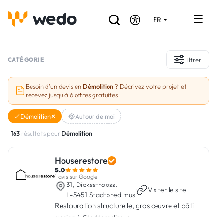
FR
DE
EN
Annuaire des Artisans
CATÉGORIE
Filtrer
Demande de devis
Besoin d'un devis en
Démolition
? Décrivez votre projet et
recevez jusqu'à 6 offres gratuites
Réalisations
Démolition
Autour de moi
Aides et subventions
163
résultats pour
Démolition
Offres d'emploi
Houserestore
5.0
Vous êtes un Artisan ?
1 avis sur Google
31, Dicksstrooss,
·
Visiter le site
L-5451 Stadtbredimus
Connexion
Restauration structurelle, gros œuvre et bâti