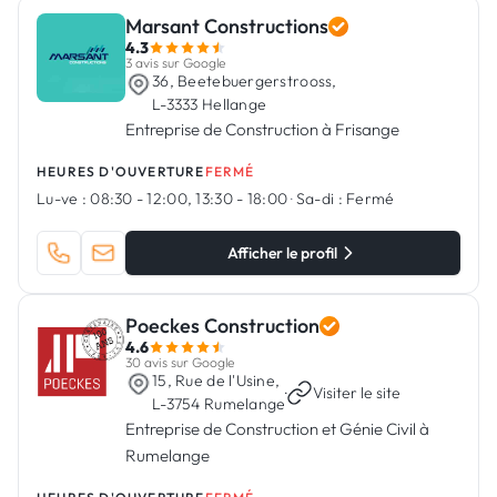
Marsant Constructions
4.3
3 avis sur Google
36, Beetebuergerstrooss,
L-3333 Hellange
Entreprise de Construction à Frisange
HEURES D'OUVERTURE
FERMÉ
Lu-ve :
08:30 - 12:00, 13:30 - 18:00
·
Sa-di :
Fermé
Afficher le profil
Poeckes Construction
4.6
30 avis sur Google
15, Rue de l'Usine,
·
Visiter le site
L-3754 Rumelange
Entreprise de Construction et Génie Civil à
Rumelange