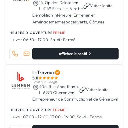
14, Op den Drieschen,
·
Visiter le site
L-4149 Esch-sur-Alzette
Démolition intérieure, Entretien et
Aménagement espaces verts, Clôtures
HEURES D'OUVERTURE
FERMÉ
Lu-ve :
06:30 - 17:00
·
Sa-di :
Fermé
Afficher le profil
L-Travaux
5.0
1 avis sur Google
40a, Rue Andethana,
·
Visiter le site
L-6970 Oberanven
Entrepreneur de Construction et de Génie civil
HEURES D'OUVERTURE
FERMÉ
Lu-ve :
07:00 - 12:00, 13:00 - 16:00
·
Sa-di :
Fermé