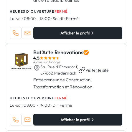
ancien à Stadtbredimus
HEURES D'OUVERTURE
FERMÉ
Lu-ve :
08:00 - 18:00
·
Sa-di :
Fermé
Afficher le profil
Bat'Arte Renovations
4.5
4 avis sur Google
5a, Rue d'Ermsdorf,
·
Visiter le site
L-7662 Medernach
Entrepreneur de Construction,
Transformation et Rénovation
HEURES D'OUVERTURE
FERMÉ
Lu-sa :
08:00 - 19:00
·
Di :
Fermé
Afficher le profil