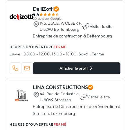
DelliZotti
4.4
20 avis sur Google
195, Z.A.E. WOLSER F,
·
Visiter le site
L-3290 Bettembourg
Entreprise de construction à Bettembourg
HEURES D'OUVERTURE
FERMÉ
Lu-ve :
08:00 - 12:00, 13:00 - 18:00
·
Sa-di :
Fermé
Afficher le profil
LINA CONSTRUCTIONS
44, Rue de l'Industrie,
·
Visiter le site
L-8069 Strassen
Entreprise de Construction et de Rénovation à
Strassen, Luxembourg
HEURES D'OUVERTURE
FERMÉ