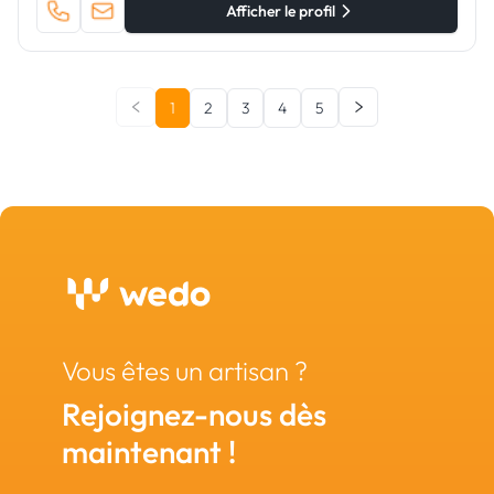
Afficher le profil
1
2
3
4
5
Vous êtes un artisan ?
Rejoignez-nous dès
maintenant !