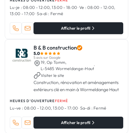
HEURES D'OUVERTURE
FERMÉ
Lu-je :
08:00 - 12:00, 13:00 - 18:00
·
Ve :
08:00 - 12:00,
13:00 - 17:00
·
Sa-di :
Fermé
Afficher le profil
B & B construction
5.0
5 avis sur Google
19, Op Tomm,
·
L-5485 Wormeldange-Haut
Visiter le site
Construction, rénovation et aménagements
extérieurs clé en main à Wormeldange Haut
HEURES D'OUVERTURE
FERMÉ
Lu-ve :
08:00 - 12:00, 13:00 - 17:00
·
Sa-di :
Fermé
Afficher le profil