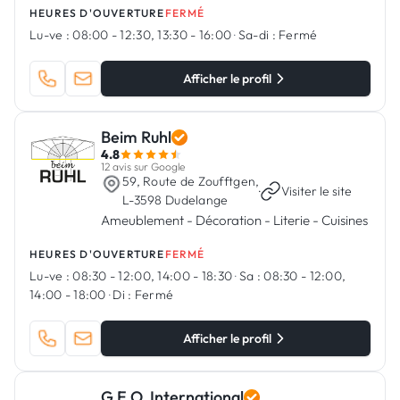
HEURES D'OUVERTURE
FERMÉ
Lu-ve :
08:00 - 12:30, 13:30 - 16:00
·
Sa-di :
Fermé
Afficher le profil
Beim Ruhl
4.8
12 avis sur Google
59, Route de Zoufftgen,
·
Visiter le site
L-3598 Dudelange
Ameublement - Décoration - Literie - Cuisines
HEURES D'OUVERTURE
FERMÉ
Lu-ve :
08:30 - 12:00, 14:00 - 18:30
·
Sa :
08:30 - 12:00,
14:00 - 18:00
·
Di :
Fermé
Afficher le profil
G.E.O. International