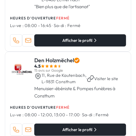
"Bien plus que de l'artisanat"
HEURES D'OUVERTURE
FERMÉ
Lu-ve :
08:00 - 16:45
·
Sa-di :
Fermé
Afficher le profil
Den Holzmëchel
4.5
15 avis sur Google
11, Rue de Kautenbach,
·
Visiter le site
L-9831 Consthum
Menuisier-ébéniste & Pompes funèbres à
Consthum
HEURES D'OUVERTURE
FERMÉ
Lu-ve :
08:00 - 12:00, 13:00 - 17:00
·
Sa-di :
Fermé
Afficher le profil