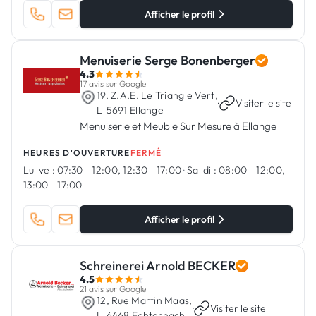
Afficher le profil
Menuiserie Serge Bonenberger
4.3
17 avis sur Google
19, Z.A.E. Le Triangle Vert,
·
Visiter le site
L-5691 Ellange
Menuiserie et Meuble Sur Mesure à Ellange
HEURES D'OUVERTURE
FERMÉ
Lu-ve :
07:30 - 12:00, 12:30 - 17:00
·
Sa-di :
08:00 - 12:00,
13:00 - 17:00
Afficher le profil
Schreinerei Arnold BECKER
4.5
21 avis sur Google
12, Rue Martin Maas,
·
Visiter le site
L-6468 Echternach