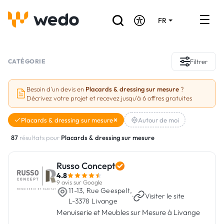
FR
DE
EN
Annuaire des Artisans
CATÉGORIE
Filtrer
Demande de devis
Besoin d'un devis en
Placards & dressing sur mesure
?
Décrivez votre projet et recevez jusqu'à 6 offres gratuites
Réalisations
Placards & dressing sur mesure
Autour de moi
Aides et subventions
87
résultats pour
Placards & dressing sur mesure
Offres d'emploi
Russo Concept
4.8
Vous êtes un Artisan ?
9 avis sur Google
11-13, Rue Geespelt,
·
Visiter le site
L-3378 Livange
Connexion
Menuiserie et Meubles sur Mesure à Livange