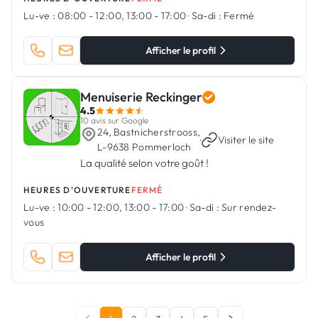
Lu-ve :
08:00 - 12:00, 13:00 - 17:00
·
Sa-di :
Fermé
Afficher le profil
Menuiserie Reckinger
4.5
10 avis sur Google
24, Bastnicherstrooss,
·
Visiter le site
L-9638 Pommerloch
La qualité selon votre goût !
HEURES D'OUVERTURE
FERMÉ
Lu-ve :
10:00 - 12:00, 13:00 - 17:00
·
Sa-di :
Sur rendez-
vous
Afficher le profil