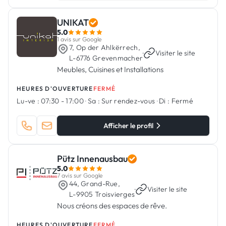
UNIKAT
5.0
1 avis sur Google
7, Op der Ahlkërrech,
·
Visiter le site
L-6776 Grevenmacher
Meubles, Cuisines et Installations
HEURES D'OUVERTURE
FERMÉ
Lu-ve :
07:30 - 17:00
·
Sa :
Sur rendez-vous
·
Di :
Fermé
Afficher le profil
Pütz Innenausbau
5.0
7 avis sur Google
44, Grand-Rue,
·
Visiter le site
L-9905 Troisvierges
Nous créons des espaces de rêve.
HEURES D'OUVERTURE
FERMÉ