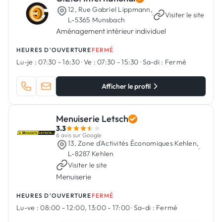
12, Rue Gabriel Lippmann,
·
Visiter le site
L-5365 Munsbach
Aménagement intérieur individuel
HEURES D'OUVERTURE
FERMÉ
Lu-je :
07:30 - 16:30
·
Ve :
07:30 - 15:30
·
Sa-di :
Fermé
Afficher le profil
Menuiserie Letsch
3.3
6 avis sur Google
13, Zone d'Activités Économiques Kehlen,
·
L-8287 Kehlen
Visiter le site
Menuiserie
HEURES D'OUVERTURE
FERMÉ
Lu-ve :
08:00 - 12:00, 13:00 - 17:00
·
Sa-di :
Fermé