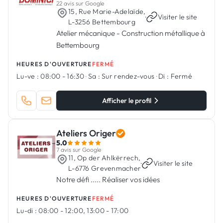
22 avis sur Google
15, Rue Marie-Adelaïde,
·
Visiter le site
L-3256 Bettembourg
Atelier mécanique - Construction métallique à
Bettembourg
HEURES D'OUVERTURE
FERMÉ
Lu-ve :
08:00 - 16:30
·
Sa :
Sur rendez-vous
·
Di :
Fermé
Afficher le profil
Ateliers Origer
5.0
7 avis sur Google
11, Op der Ahlkërrech,
·
Visiter le site
L-6776 Grevenmacher
Notre défi ..... Réaliser vos idées
HEURES D'OUVERTURE
FERMÉ
Lu-di :
08:00 - 12:00, 13:00 - 17:00