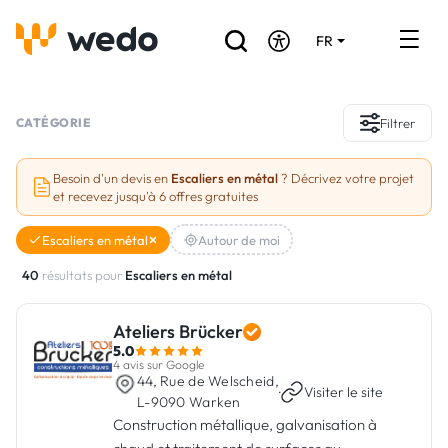
FR
DE
EN
Annuaire des Artisans
CATÉGORIE
Filtrer
Demande de devis
Besoin d'un devis en
Escaliers en métal
? Décrivez votre projet
et recevez jusqu'à 6 offres gratuites
Réalisations
Escaliers en métal
Autour de moi
Aides et subventions
40
résultats pour
Escaliers en métal
Offres d'emploi
Ateliers Brücker
5.0
Vous êtes un Artisan ?
4 avis sur Google
44, Rue de Welscheid,
·
Visiter le site
L-9090 Warken
Connexion
Construction métallique, galvanisation à