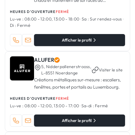
chaud et traitement de surfaces au
Luxembourg
HEURES D'OUVERTURE
FERMÉ
Lu-ve :
08:00 - 12:00, 13:00 - 18:00
·
Sa :
Sur rendez-vous
·
Di :
Fermé
Afficher le profil
ALUFER
5, Nidderpallenerstrooss,
·
Visiter le site
L-8551 Noerdange
Créations métalliques sur-mesure : escaliers,
fenêtres, portes et portails au Luxembourg.
HEURES D'OUVERTURE
FERMÉ
Lu-ve :
08:00 - 12:00, 13:00 - 17:00
·
Sa-di :
Fermé
Afficher le profil