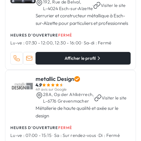
192, Rue de Belval,
·
Visiter le site
L-4024 Esch-sur-Alzette
Serrurier et constructeur métallique à Esch-
sur-Alzette pour particuliers et professionnels
HEURES D'OUVERTURE
FERMÉ
Lu-ve :
07:30 - 12:00, 12:30 - 16:00
·
Sa-di :
Fermé
Afficher le profil
metallic Design
4.9
49 avis sur Google
28A, Op der Ahlkërrech,
·
Visiter le site
L-6776 Grevenmacher
Métallerie de haute qualité et axée sur le
design
HEURES D'OUVERTURE
FERMÉ
Lu-ve :
07:00 - 15:15
·
Sa :
Sur rendez-vous
·
Di :
Fermé