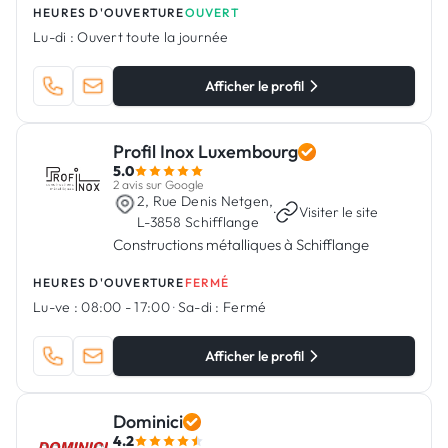
HEURES D'OUVERTURE
OUVERT
Lu-di :
Ouvert toute la journée
Afficher le profil
Profil Inox Luxembourg
5.0
2 avis sur Google
2, Rue Denis Netgen,
·
Visiter le site
L-3858 Schifflange
Constructions métalliques à Schifflange
HEURES D'OUVERTURE
FERMÉ
Lu-ve :
08:00 - 17:00
·
Sa-di :
Fermé
Afficher le profil
Dominici
4.2