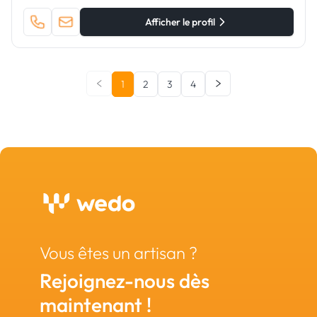
Afficher le profil
1
2
3
4
Vous êtes un artisan ?
Rejoignez-nous dès
maintenant !