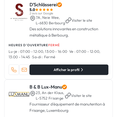
D'Schlässerei
5.0
2 avis sur Google
7A, Neie Wee,
·
Visiter le site
L-6830 Berbourg
Des solutions innovantes en construction
métallique à Berbourg.
HEURES D'OUVERTURE
FERMÉ
Lu-je :
07:00 - 12:00, 13:00 - 16:00
·
Ve :
07:00 - 12:00,
13:00 - 14:45
·
Sa-di :
Fermé
Afficher le profil
B & B Lux-Manu
23, An der Klaus,
·
Visiter le site
L-5752 Frisange
Fournisseur d'équipement de manutention à
Frisange, Luxembourg