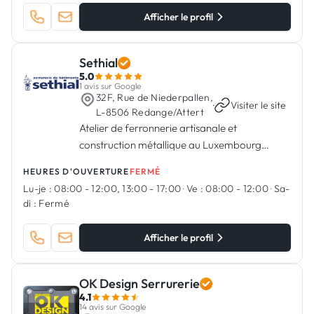
Afficher le profil
Sethial
5.0
1 avis sur Google
32F, Rue de Niederpallen,
·
Visiter le site
L-8506 Redange/Attert
Atelier de ferronnerie artisanale et
construction métallique au Luxembourg
depuis 1935
HEURES D'OUVERTURE
FERMÉ
Lu-je :
08:00 - 12:00, 13:00 - 17:00
·
Ve :
08:00 - 12:00
·
Sa-
di :
Fermé
Afficher le profil
OK Design Serrurerie
4.1
14 avis sur Google