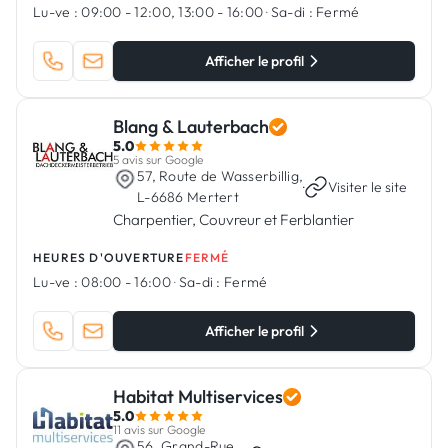
Lu-ve :
09:00 - 12:00, 13:00 - 16:00
·
Sa-di :
Fermé
Afficher le profil
Blang & Lauterbach
5.0
5 avis sur Google
57, Route de Wasserbillig,
·
Visiter le site
L-6686 Mertert
Charpentier, Couvreur et Ferblantier
HEURES D'OUVERTURE
FERMÉ
Lu-ve :
08:00 - 16:00
·
Sa-di :
Fermé
Afficher le profil
Habitat Multiservices
5.0
11 avis sur Google
56, Grand-Rue,