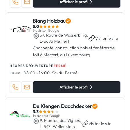
Afficher le profil
Blang Holzbau
5.0
5 avis sur Google
57, Route de Wasserbillig,
·
Visiter le site
L-6686 Mertert
Charpente, construction bois et fenêtres de
toit à Mertert, au Luxembourg
HEURES D'OUVERTURE
FERMÉ
Lu-ve :
08:00 - 16:00
·
Sa-di :
Fermé
Afficher le profil
De Klengen Daachdecker
3.3
14 avis sur Google
9, Montée des Vignes,
·
Visiter le site
L-5471 Wellenstein