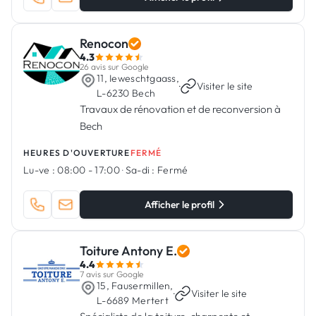
Renocon
4.3
26 avis sur Google
11, Ieweschtgaass,
·
Visiter le site
L-6230 Bech
Travaux de rénovation et de reconversion à
Bech
HEURES D'OUVERTURE
FERMÉ
Lu-ve :
08:00 - 17:00
·
Sa-di :
Fermé
Afficher le profil
Toiture Antony E.
4.4
7 avis sur Google
15, Fausermillen,
·
Visiter le site
L-6689 Mertert