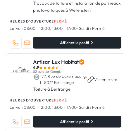
Travaux de toiture et installation de panneaux
photovoltaïques à Wellenstein
HEURES D'OUVERTURE
FERMÉ
Lu-ve :
08:00 - 12:00, 13:00 - 17:00
·
Sa-di :
Fermé
Afficher le profil
Artisan Lux Habitat
4.9
82 avis sur Google
177, Rue de Luxembourg,
·
Visiter le site
L-8077 Bertrange
Toiture à Bertrange
HEURES D'OUVERTURE
FERMÉ
Lu-ve :
08:00 - 12:00, 13:00 - 17:00
·
Sa-di :
Fermé
Afficher le profil