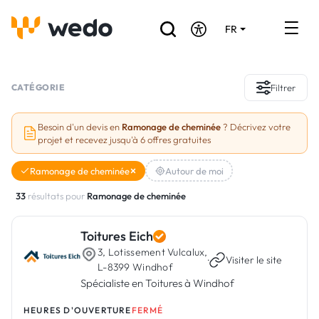
FR
DE
EN
Annuaire des Artisans
CATÉGORIE
Filtrer
Demande de devis
Besoin d'un devis en
Ramonage de cheminée
? Décrivez votre
projet et recevez jusqu'à 6 offres gratuites
Réalisations
Ramonage de cheminée
Autour de moi
Aides et subventions
33
résultats pour
Ramonage de cheminée
Offres d'emploi
Toitures Eich
3, Lotissement Vulcalux,
Vous êtes un Artisan ?
·
Visiter le site
L-8399 Windhof
Spécialiste en Toitures à Windhof
Connexion
HEURES D'OUVERTURE
FERMÉ