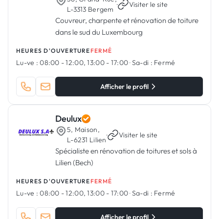
·
Visiter le site
L-3313 Bergem
Couvreur, charpente et rénovation de toiture
dans le sud du Luxembourg
HEURES D'OUVERTURE
FERMÉ
Lu-ve :
08:00 - 12:00, 13:00 - 17:00
·
Sa-di :
Fermé
Afficher le profil
Deulux
5, Maison,
·
Visiter le site
L-6231 Lilien
Spécialiste en rénovation de toitures et sols à
Lilien (Bech)
HEURES D'OUVERTURE
FERMÉ
Lu-ve :
08:00 - 12:00, 13:00 - 17:00
·
Sa-di :
Fermé
Afficher le profil