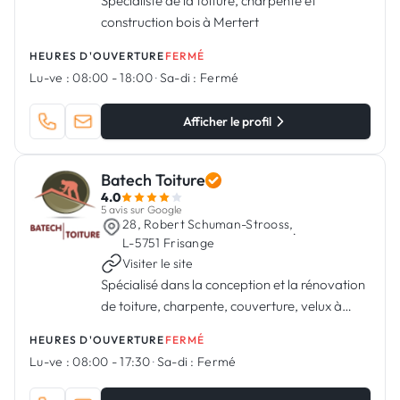
Spécialiste de la toiture, charpente et
construction bois à Mertert
HEURES D'OUVERTURE
FERMÉ
Lu-ve :
08:00 - 18:00
·
Sa-di :
Fermé
Afficher le profil
Batech Toiture
4.0
5 avis sur Google
28, Robert Schuman-Strooss,
·
L-5751 Frisange
Visiter le site
Spécialisé dans la conception et la rénovation
de toiture, charpente, couverture, velux à
Frisange, Luxembourg
HEURES D'OUVERTURE
FERMÉ
Lu-ve :
08:00 - 17:30
·
Sa-di :
Fermé