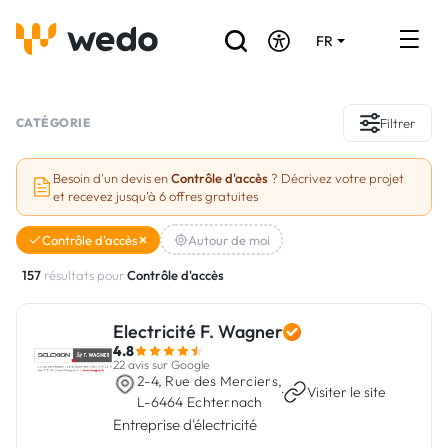
FR
DE
EN
Annuaire des Artisans
CATÉGORIE
Filtrer
Demande de devis
Besoin d'un devis en
Contrôle d'accès
? Décrivez votre projet
et recevez jusqu'à 6 offres gratuites
Réalisations
Contrôle d'accès
Autour de moi
Aides et subventions
157
résultats pour
Contrôle d'accès
Offres d'emploi
Electricité F. Wagner
4.8
Vous êtes un Artisan ?
22 avis sur Google
2-4, Rue des Merciers,
·
Visiter le site
L-6464 Echternach
Connexion
Entreprise d'électricité