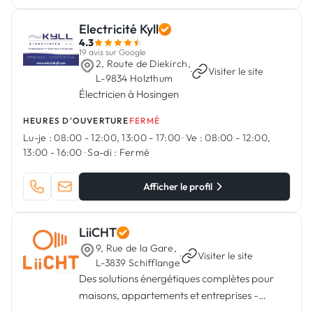
Electricité Kyll
4.3
19 avis sur Google
2, Route de Diekirch,
·
Visiter le site
L-9834 Holzthum
Électricien à Hosingen
HEURES D'OUVERTURE
FERMÉ
Lu-je :
08:00 - 12:00, 13:00 - 17:00
·
Ve :
08:00 - 12:00,
13:00 - 16:00
·
Sa-di :
Fermé
Afficher le profil
LiiCHT
9, Rue de la Gare,
·
Visiter le site
L-3839 Schifflange
Des solutions énergétiques complètes pour
maisons, appartements et entreprises -
Photovoltaïques, Pompe à chaleur,