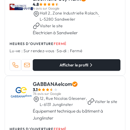
4.8
4 avis sur Google
Hall 2, Zone Industrielle Rolach,
·
L-5280 Sandweiler
Visiter le site
Électricien à Sandweiler
HEURES D'OUVERTURE
FERMÉ
Lu-ve :
Sur rendez-vous
·
Sa-di :
Fermé
Afficher le profil
GABBANAelcom
3.1
76 avis sur Google
12, Rue Nicolas Glesener,
·
Visiter le site
L-6131 Junglinster
Équipement technique du bâtiment à
Junglinster
HEURES D'OUVERTURE
FERMÉ