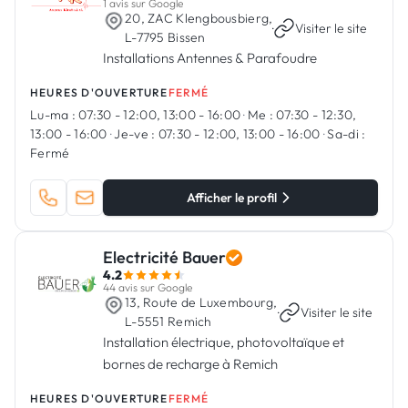
1 avis sur Google
20, ZAC Klengbousbierg,
·
Visiter le site
L-7795 Bissen
Installations Antennes & Parafoudre
HEURES D'OUVERTURE
FERMÉ
Lu-ma :
07:30 - 12:00, 13:00 - 16:00
·
Me :
07:30 - 12:30,
13:00 - 16:00
·
Je-ve :
07:30 - 12:00, 13:00 - 16:00
·
Sa-di :
Fermé
Afficher le profil
Electricité Bauer
4.2
44 avis sur Google
13, Route de Luxembourg,
·
Visiter le site
L-5551 Remich
Installation électrique, photovoltaïque et
bornes de recharge à Remich
HEURES D'OUVERTURE
FERMÉ