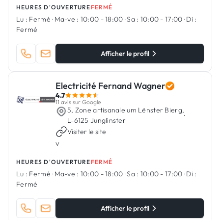
HEURES D'OUVERTURE
FERMÉ
Lu :
Fermé
·
Ma-ve :
10:00 - 18:00
·
Sa :
10:00 - 17:00
·
Di :
Fermé
Afficher le profil
Electricité Fernand Wagner
4.7
11 avis sur Google
5, Zone artisanale um Lënster Bierg,
·
L-6125 Junglinster
Visiter le site
v
HEURES D'OUVERTURE
FERMÉ
Lu :
Fermé
·
Ma-ve :
10:00 - 18:00
·
Sa :
10:00 - 17:00
·
Di :
Fermé
Afficher le profil