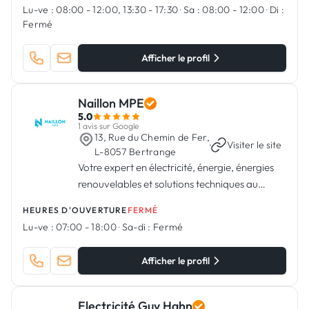
Lu-ve :
08:00 - 12:00, 13:30 - 17:30
·
Sa :
08:00 - 12:00
·
Di :
Fermé
Afficher le profil
Naillon MPE
5.0
1 avis sur Google
13, Rue du Chemin de Fer,
·
Visiter le site
L-8057 Bertrange
Votre expert en électricité, énergie, énergies
renouvelables et solutions techniques au
Luxembourg.
HEURES D'OUVERTURE
FERMÉ
Lu-ve :
07:00 - 18:00
·
Sa-di :
Fermé
Afficher le profil
Electricité Guy Hahn