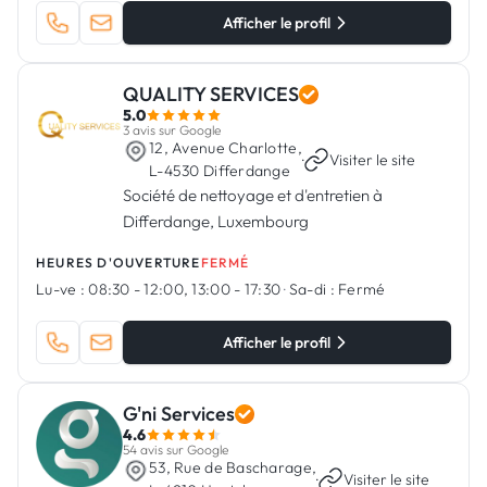
Afficher le profil
QUALITY SERVICES
5.0
3 avis sur Google
12, Avenue Charlotte,
·
Visiter le site
L-4530 Differdange
Société de nettoyage et d'entretien à
Differdange, Luxembourg
HEURES D'OUVERTURE
FERMÉ
Lu-ve :
08:30 - 12:00, 13:00 - 17:30
·
Sa-di :
Fermé
Afficher le profil
G'ni Services
4.6
54 avis sur Google
53, Rue de Bascharage,
·
Visiter le site