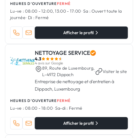
HEURES D'OUVERTURE
FERMÉ
Lu-ve :
08:00 - 12:00, 13:00 - 17:00
·
Sa :
Ouvert toute la
journée
·
Di :
Fermé
Afficher le profil
NETTOYAGE SERVICE
4.3
4 avis sur Google
89, Route de Luxembourg,
·
Visiter le site
L-4972 Dippach
Entreprise de nettoyage et d'entretien à
Dippach, Luxembourg
HEURES D'OUVERTURE
FERMÉ
Lu-ve :
08:00 - 18:00
·
Sa-di :
Fermé
Afficher le profil