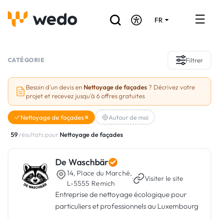
FR
DE
EN
Annuaire des Artisans
CATÉGORIE
Filtrer
Demande de devis
Besoin d'un devis en
Nettoyage de façades
? Décrivez votre
projet et recevez jusqu'à 6 offres gratuites
Réalisations
Nettoyage de façades
Autour de moi
Aides et subventions
59
résultats pour
Nettoyage de façades
Offres d'emploi
De Waschbär
14, Place du Marché,
Vous êtes un Artisan ?
·
Visiter le site
L-5555 Remich
Entreprise de nettoyage écologique pour
Connexion
particuliers et professionnels au Luxembourg