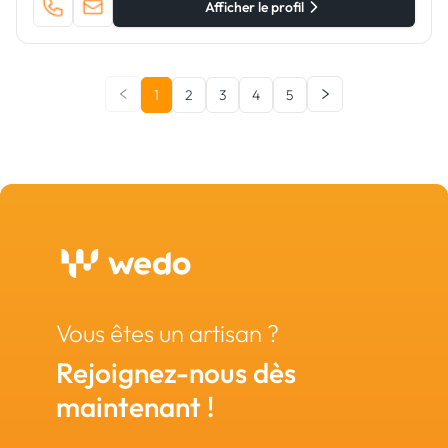
Afficher le profil
1
2
3
4
5
Vous êtes un artisan ?
Rejoignez-nous dès
maintenant !