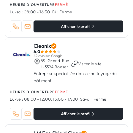
HEURES D'OUVERTURE
FERMÉ
Lu-sa :
08:00 - 16:30
·
Di :
Fermé
Afficher le profil
Cleanix
4.0
42 avis sur Google
59, Grand-Rue,
·
Visiter le site
L-3394 Roeser
Entreprise spécialisée dans le nettoyage du
bâtiment
HEURES D'OUVERTURE
FERMÉ
Lu-ve :
08:00 - 12:00, 13:00 - 17:00
·
Sa-di :
Fermé
Afficher le profil