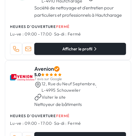
L-4910 Hautcharage
Société de nettoyage et d'entretien pour
particuliers et professionnels à Hautcharage
HEURES D'OUVERTURE
FERMÉ
Lu-ve :
09:00 - 17:00
·
Sa-di :
Fermé
Afficher le profil
Avenion
5.0
7 avis sur Google
12, Rue du Neuf Septembre,
·
L-4995 Schouweiler
Visiter le site
Nettoyeur de bâtiments
HEURES D'OUVERTURE
FERMÉ
Lu-ve :
09:00 - 17:00
·
Sa-di :
Fermé