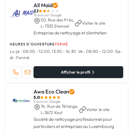
All Maid
2.1
15 avis sur Google
50, Rue des Prés,
·
Visiter le site
L-7333 Steinsel
Entreprise de nettoyage et d'entretien
HEURES D'OUVERTURE
FERMÉ
Lu-je :
08:00 - 12:00, 13:30 - 16:30
·
Ve :
08:00 - 12:00
·
Sa-
di :
Fermé
Afficher le profil
Awa Eco Clean
5.0
5 avis sur Google
76, Rue de Tétange,
·
Visiter le site
L-3672 Kayl
Société de nettoyage professionnel pour
particuliers et entreprises au Luxembourg