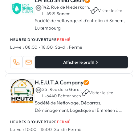
LM Eco Shield Clean
142, Rue de Niederkorn,
·
Visiter le site
L-4991 Sanem
Société de nettoyage et d'entretien à Sanem,
Luxembourg
HEURES D'OUVERTURE
FERMÉ
Lu-ve :
08:00 - 18:00
·
Sa-di :
Fermé
Afficher le profil
H.E.U.T.A Company
25, Rue de la Gare,
·
Visiter le site
L-6440 Echternach
Société de Nettoyage, Débarras,
Déménagement, Logistique et Entretien à
Echternach, Luxembourg
HEURES D'OUVERTURE
FERMÉ
Lu-ve :
10:00 - 18:00
·
Sa-di :
Fermé