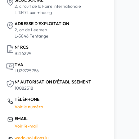
SIÈGE SOCIAL
2, circuit de la Foire Internationale
L-1347 Luxembourg
ADRESSE D'EXPLOITATION
2, op de Leemen
L-5846 Fentange
N° RCS
B216299
TVA
LU29725786
N° AUTORISATION D'ÉTABLISSEMENT
10082518
TÉLÉPHONE
Voir le numéro
EMAIL
Voir l'e-mail
wedo-solutions.lu