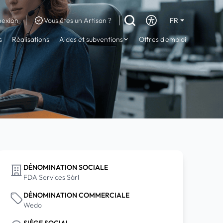
exion
Vous êtes un Artisan ?
FR
DE
s
Réalisations
Aides et subventions
Offres d'emploi
EN
DÉNOMINATION SOCIALE
FDA Services Sàrl
DÉNOMINATION COMMERCIALE
Wedo