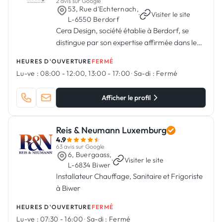
2 avis sur Google
53, Rue d'Echternach,
·
Visiter le site
L-6550 Berdorf
Cera Design, société établie à Berdorf, se
distingue par son expertise affirmée dans le
domaine de la pose de carrelage, de dalles et
HEURES D'OUVERTURE
FERMÉ
de mosaïques, offrant également une gamme
Lu-ve :
08:00 - 12:00, 13:00 - 17:00
·
Sa-di :
Fermé
complète de produits et de services dans le
secteur du revêtement
Afficher le profil
Reis & Neumann Luxemburg
4.9
63 avis sur Google
6, Buergaass,
·
Visiter le site
L-6834 Biwer
Installateur Chauffage, Sanitaire et Frigoriste
à Biwer
HEURES D'OUVERTURE
FERMÉ
Lu-ve :
07:30 - 16:00
·
Sa-di :
Fermé