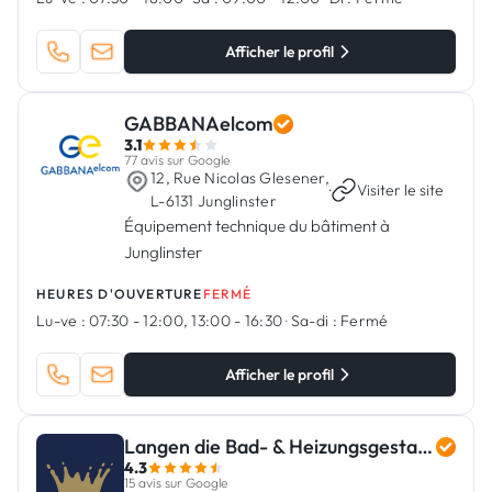
Afficher le profil
GABBANAelcom
3.1
77 avis sur Google
12, Rue Nicolas Glesener,
·
Visiter le site
L-6131 Junglinster
Équipement technique du bâtiment à
Junglinster
HEURES D'OUVERTURE
FERMÉ
Lu-ve :
07:30 - 12:00, 13:00 - 16:30
·
Sa-di :
Fermé
Afficher le profil
Langen die Bad- & Heizungsgestalter
4.3
15 avis sur Google