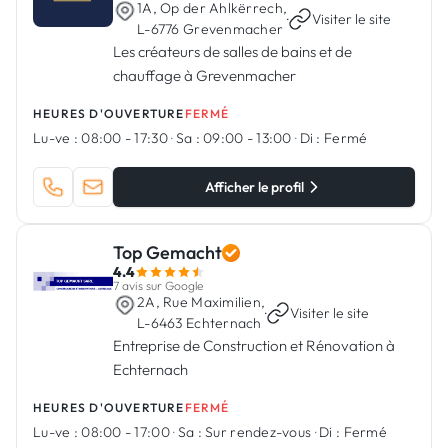
1A, Op der Ahlkërrech,
·
Visiter le site
L-6776 Grevenmacher
Les créateurs de salles de bains et de
chauffage à Grevenmacher
HEURES D'OUVERTURE
FERMÉ
Lu-ve :
08:00 - 17:30
·
Sa :
09:00 - 13:00
·
Di :
Fermé
Afficher le profil
Top Gemacht
4.4
7 avis sur Google
2A, Rue Maximilien,
·
Visiter le site
L-6463 Echternach
Entreprise de Construction et Rénovation à
Echternach
HEURES D'OUVERTURE
FERMÉ
Lu-ve :
08:00 - 17:00
·
Sa :
Sur rendez-vous
·
Di :
Fermé