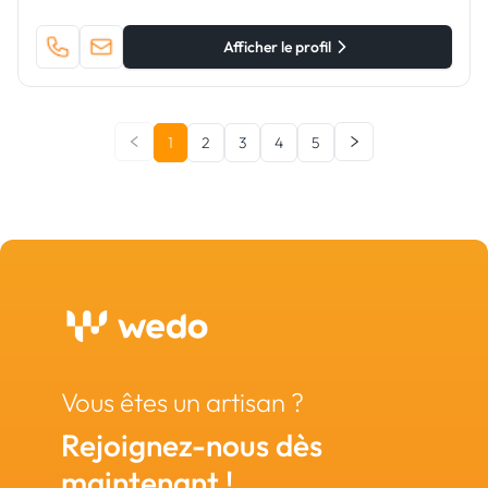
Afficher le profil
1
2
3
4
5
Vous êtes un artisan ?
Rejoignez-nous dès
maintenant !