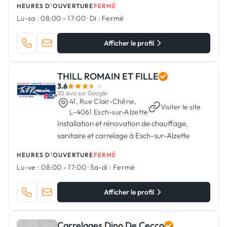
HEURES D'OUVERTURE
FERMÉ
Lu-sa :
08:00 - 17:00
·
Di :
Fermé
Afficher le profil
THILL ROMAIN ET FILLE
3.6
30 avis sur Google
41, Rue Clair-Chêne,
·
Visiter le site
L-4061 Esch-sur-Alzette
Installation et rénovation de chauffage,
sanitaire et carrelage à Esch-sur-Alzette
HEURES D'OUVERTURE
FERMÉ
Lu-ve :
08:00 - 17:00
·
Sa-di :
Fermé
Afficher le profil
Carrelages Dino De Cecco