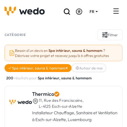
FR
DE
EN
Annuaire des Artisans
CATÉGORIE
Filtrer
Demande de devis
Besoin d'un devis en
Spa intérieur, sauna & hammam
?
Décrivez votre projet et recevez jusqu'à 6 offres gratuites
Réalisations
Spa intérieur, sauna & hammam
Autour de moi
Aides et subventions
200
résultats pour
Spa intérieur, sauna & hammam
Offres d'emploi
Thermico
11, Rue des Franciscains,
Vous êtes un Artisan ?
L-4125 Esch-sur-Alzette
Installateur Chauffage, Sanitaire et Ventilation
Connexion
à Esch-sur-Alzette, Luxembourg