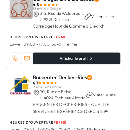
4.8
33 avis sur Google
3-5, Rue du Walebroch,
·
Visiter le site
L-9291 Diekirch
Carrelage Haut de Gamme à Diekirch
HEURES D'OUVERTURE
FERMÉ
Lu-ve :
09:00 - 17:00
·
Sa-di :
Fermé
Afficher le profil
Baucenter Decker-Ries
4.1
95 avis sur Google
90, Rue de Belval,
·
Visiter le site
L-4024 Esch-sur-Alzette
BAUCENTER DECKER-RIES – QUALITÉ,
SERVICE ET EXPÉRIENCE DEPUIS 1899
HEURES D'OUVERTURE
FERMÉ
Lu-ve :
07:30 - 18:00
·
Sa :
09:00 - 12:00
·
Di :
Fermé