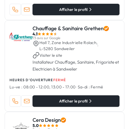
Afficher le profil
Chauffage & Sanitaire Grethen
4.1
73 avis sur Google
Hall 7, Zone Industrielle Rolach,
·
L-5280 Sandweiler
Visiter le site
Installateur Chauffage, Sanitaire, Frigoriste et
Electricien à Sandweiler
HEURES D'OUVERTURE
FERMÉ
Lu-ve :
08:00 - 12:00, 13:00 - 17:00
·
Sa-di :
Fermé
Afficher le profil
Cera Design
5.0