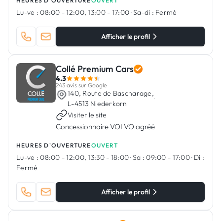
HEURES D'OUVERTURE
OUVERT
Lu-ve :
08:00 - 12:00, 13:00 - 17:00
·
Sa-di :
Fermé
Afficher le profil
Collé Premium Cars
4.3
243 avis sur Google
140, Route de Bascharage,
·
L-4513 Niederkorn
Visiter le site
Concessionnaire VOLVO agréé
HEURES D'OUVERTURE
OUVERT
Lu-ve :
08:00 - 12:00, 13:30 - 18:00
·
Sa :
09:00 - 17:00
·
Di :
Fermé
Afficher le profil