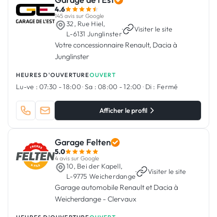
4.6
145 avis sur Google
32, Rue Hiel,
·
Visiter le site
L-6131 Junglinster
Votre concessionnaire Renault, Dacia à
Junglinster
HEURES D'OUVERTURE
OUVERT
Lu-ve :
07:30 - 18:00
·
Sa :
08:00 - 12:00
·
Di :
Fermé
Afficher le profil
Garage Felten
5.0
4 avis sur Google
10, Bei der Kapell,
·
Visiter le site
L-9775 Weicherdange
Garage automobile Renault et Dacia à
Weicherdange - Clervaux