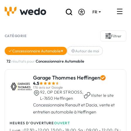
FR
DE
EN
Annuaire des Artisans
CATÉGORIE
Filtrer
Demande de devis
Concessionnaire Automobile
Autour de moi
Réalisations
72
résultats pour
Concessionnaire Automobile
Aides et subventions
Garage Thommes Heffingen
4.5
Offres d'emploi
176 avis sur Google
92, OP DER STROOSS,
·
Visiter le site
L-7650 Heffingen
Concessionnaire Renault et Dacia, vente et
Vous êtes un Artisan ?
entretien automobile à Heffingen
Connexion
HEURES D'OUVERTURE
OUVERT
Lu-ve :
07:30 - 12:00, 13:00 - 18:00
·
Sa :
09:00 - 12:00
·
Di :