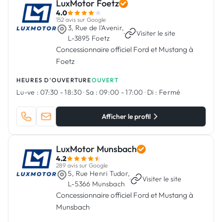
LuxMotor Foetz
4.0
152 avis sur Google
3, Rue de l'Avenir,
·
Visiter le site
L-3895 Foetz
Concessionnaire officiel Ford et Mustang à
Foetz
HEURES D'OUVERTURE
OUVERT
Lu-ve :
07:30 - 18:30
·
Sa :
09:00 - 17:00
·
Di :
Fermé
Afficher le profil
LuxMotor Munsbach
4.2
289 avis sur Google
5, Rue Henri Tudor,
·
Visiter le site
L-5366 Munsbach
Concessionnaire officiel Ford et Mustang à
Munsbach