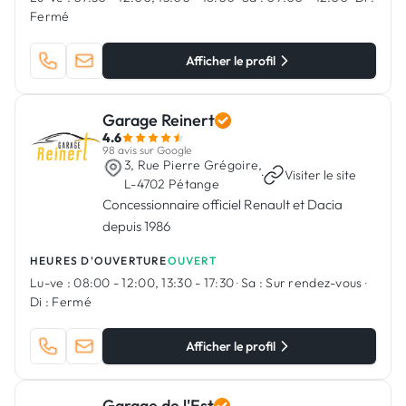
Fermé
Afficher le profil
Garage Reinert
4.6
98 avis sur Google
3, Rue Pierre Grégoire,
·
Visiter le site
L-4702 Pétange
Concessionnaire officiel Renault et Dacia
depuis 1986
HEURES D'OUVERTURE
OUVERT
Lu-ve :
08:00 - 12:00, 13:30 - 17:30
·
Sa :
Sur rendez-vous
·
Di :
Fermé
Afficher le profil
Garage de l'Est