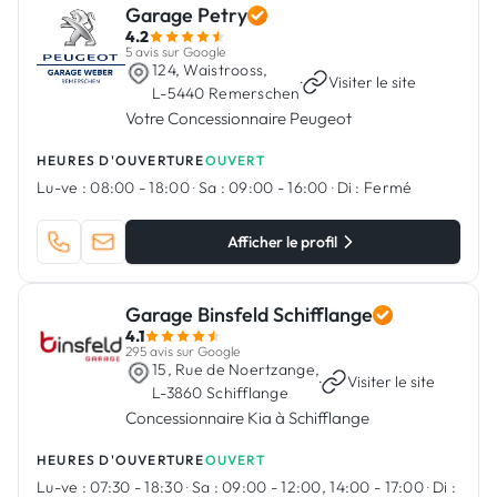
Garage Petry
4.2
5 avis sur Google
124, Waistrooss,
·
Visiter le site
L-5440 Remerschen
Votre Concessionnaire Peugeot
HEURES D'OUVERTURE
OUVERT
Lu-ve :
08:00 - 18:00
·
Sa :
09:00 - 16:00
·
Di :
Fermé
Afficher le profil
Garage Binsfeld Schifflange
4.1
295 avis sur Google
15, Rue de Noertzange,
·
Visiter le site
L-3860 Schifflange
Concessionnaire Kia à Schifflange
HEURES D'OUVERTURE
OUVERT
Lu-ve :
07:30 - 18:30
·
Sa :
09:00 - 12:00, 14:00 - 17:00
·
Di :