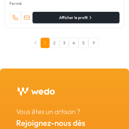
Fermé
Afficher le profil
1
2
3
4
5
Vous êtes un artisan ?
Rejoignez-nous dès