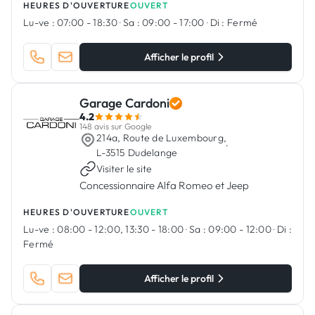
HEURES D'OUVERTURE
OUVERT
Lu-ve :
07:00 - 18:30
·
Sa :
09:00 - 17:00
·
Di :
Fermé
Afficher le profil
Garage Cardoni
4.2
148 avis sur Google
214a, Route de Luxembourg,
·
L-3515 Dudelange
Visiter le site
Concessionnaire Alfa Romeo et Jeep
HEURES D'OUVERTURE
OUVERT
Lu-ve :
08:00 - 12:00, 13:30 - 18:00
·
Sa :
09:00 - 12:00
·
Di :
Fermé
Afficher le profil