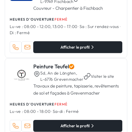
L-9749 Fischbach
Couvreur - Charpentier à Fischbach
HEURES D'OUVERTURE
FERMÉ
Lu-ve :
08:00 - 12:00, 13:00 - 17:00
·
Sa :
Sur rendez-vous
·
Di :
Fermé
Afficher le profil
Peinture Teufel
5d, An de Längten,
·
Visiter le site
L-6776 Grevenmacher
Travaux de peinture, tapisserie, revêtements
de sol et façades à Grevenmacher
HEURES D'OUVERTURE
FERMÉ
Lu-ve :
08:00 - 18:00
·
Sa-di :
Fermé
Afficher le profil