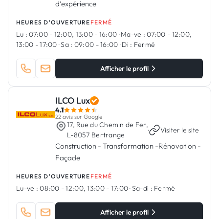
d‘expérience
HEURES D'OUVERTURE
FERMÉ
Lu :
07:00 - 12:00, 13:00 - 16:00
·
Ma-ve :
07:00 - 12:00,
13:00 - 17:00
·
Sa :
09:00 - 16:00
·
Di :
Fermé
Afficher le profil
ILCO Lux
4.1
22 avis sur Google
17, Rue du Chemin de Fer,
·
Visiter le site
L-8057 Bertrange
Construction - Transformation -Rénovation -
Façade
HEURES D'OUVERTURE
FERMÉ
Lu-ve :
08:00 - 12:00, 13:00 - 17:00
·
Sa-di :
Fermé
Afficher le profil