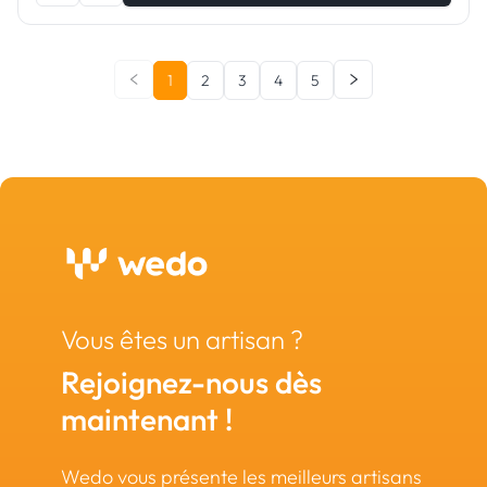
1
2
3
4
5
Vous êtes un artisan ?
Rejoignez-nous dès
maintenant !
Wedo vous présente les meilleurs artisans