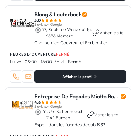
Blang & Lauterbach
5.0
5 avis sur Google
57, Route de Wasserbillig,
·
Visiter le site
L-6686 Mertert
Charpentier, Couvreur et Ferblantier
HEURES D'OUVERTURE
FERMÉ
Lu-ve :
08:00 - 16:00
·
Sa-di :
Fermé
Afficher le profil
Entreprise De Façades Miotto Romain Et Fils
4.6
5 avis sur Google
26, Um Kettenhouscht,
·
Visiter le site
L-9142 Burden
Expert dans les façades depuis 1932