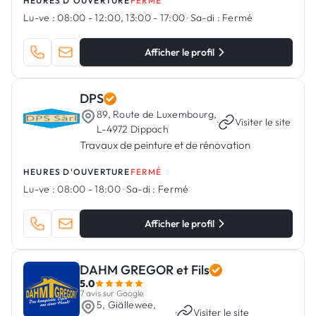
HEURES D'OUVERTURE
FERMÉ
Lu-ve :
08:00 - 12:00, 13:00 - 17:00
·
Sa-di :
Fermé
Afficher le profil
DPS
89, Route de Luxembourg,
·
Visiter le site
L-4972 Dippach
Travaux de peinture et de rénovation
HEURES D'OUVERTURE
FERMÉ
Lu-ve :
08:00 - 18:00
·
Sa-di :
Fermé
Afficher le profil
DAHM GREGOR et Fils
5.0
7 avis sur Google
5, Giällewee,
·
Visiter le site