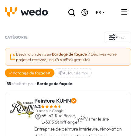
FR
DE
EN
Annuaire des Artisans
CATÉGORIE
Filtrer
Demande de devis
Besoin d'un devis en
Bardage de façade
? Décrivez votre
projet et recevez jusqu'à 6 offres gratuites
Réalisations
Bardage de façade
Autour de moi
Aides et subventions
55
résultats pour
Bardage de façade
Offres d'emploi
Peinture KUHN
4.2
Vous êtes un Artisan ?
10 avis sur Google
65-67, Rue Basse,
·
Visiter le site
L-3813 Schifflange
Connexion
Entreprise de peinture intérieure, rénovation