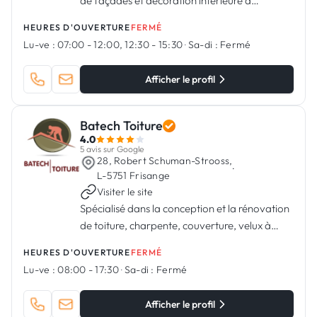
de façades et décoration intérieure à
Schifflange
HEURES D'OUVERTURE
FERMÉ
Lu-ve :
07:00 - 12:00, 12:30 - 15:30
·
Sa-di :
Fermé
Afficher le profil
Batech Toiture
4.0
5 avis sur Google
28, Robert Schuman-Strooss,
·
L-5751 Frisange
Visiter le site
Spécialisé dans la conception et la rénovation
de toiture, charpente, couverture, velux à
Frisange, Luxembourg
HEURES D'OUVERTURE
FERMÉ
Lu-ve :
08:00 - 17:30
·
Sa-di :
Fermé
Afficher le profil