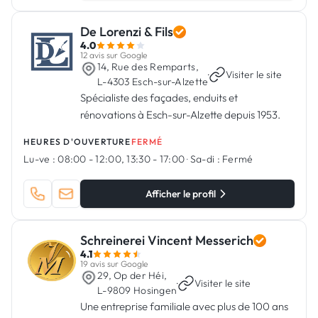
De Lorenzi & Fils
4.0
12 avis sur Google
14, Rue des Remparts,
·
Visiter le site
L-4303 Esch-sur-Alzette
Spécialiste des façades, enduits et
rénovations à Esch-sur-Alzette depuis 1953.
HEURES D'OUVERTURE
FERMÉ
Lu-ve :
08:00 - 12:00, 13:30 - 17:00
·
Sa-di :
Fermé
Afficher le profil
Schreinerei Vincent Messerich
4.1
19 avis sur Google
29, Op der Héi,
·
Visiter le site
L-9809 Hosingen
Une entreprise familiale avec plus de 100 ans