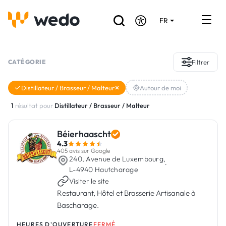
FR
DE
EN
Annuaire des Artisans
CATÉGORIE
Filtrer
Demande de devis
Distillateur / Brasseur / Malteur
Autour de moi
Réalisations
1
résultat pour
Distillateur / Brasseur / Malteur
Aides et subventions
Béierhaascht
4.3
Offres d'emploi
405 avis sur Google
240, Avenue de Luxembourg,
·
L-4940 Hautcharage
Visiter le site
Vous êtes un Artisan ?
Restaurant, Hôtel et Brasserie Artisanale à
Bascharage.
Connexion
HEURES D'OUVERTURE
FERMÉ