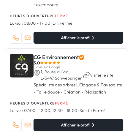
Luxembourg
HEURES D'OUVERTURE
FERMÉ
Lu-sa :
08:00 - 17:00
·
Di :
Fermé
Afficher le profil
CG Environnement
5.0
5 avis sur Google
1, Route du Vin,
·
Visiter le site
L-5447 Schwebsingen
Spécialiste des arbres L'Elagage & Paysagiste
- Taille douce - Création - Réalisation
HEURES D'OUVERTURE
FERMÉ
Lu-ve :
07:00 - 12:00, 12:30 - 18:00
·
Sa-di :
Fermé
Afficher le profil