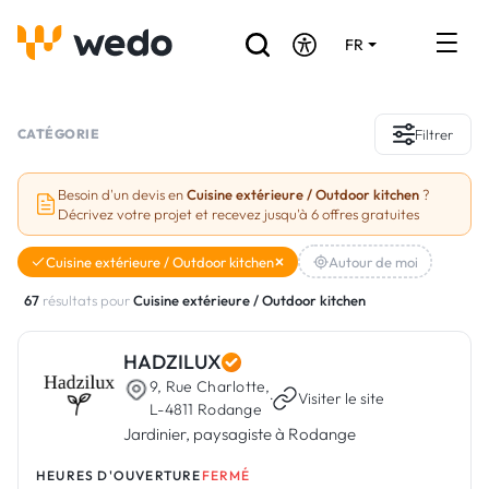
FR
DE
EN
Annuaire des Artisans
CATÉGORIE
Filtrer
Demande de devis
Besoin d'un devis en
Cuisine extérieure / Outdoor kitchen
?
Décrivez votre projet et recevez jusqu'à 6 offres gratuites
Réalisations
Cuisine extérieure / Outdoor kitchen
Autour de moi
Aides et subventions
67
résultats pour
Cuisine extérieure / Outdoor kitchen
Offres d'emploi
HADZILUX
9, Rue Charlotte,
Vous êtes un Artisan ?
·
Visiter le site
L-4811 Rodange
Jardinier, paysagiste à Rodange
Connexion
HEURES D'OUVERTURE
FERMÉ