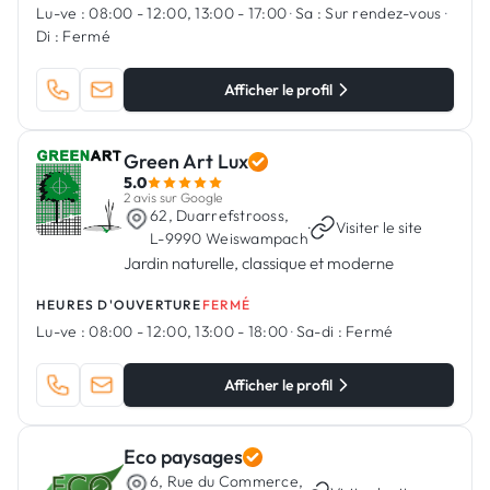
Lu-ve :
08:00 - 12:00, 13:00 - 17:00
·
Sa :
Sur rendez-vous
·
Di :
Fermé
Afficher le profil
Green Art Lux
5.0
2 avis sur Google
62, Duarrefstrooss,
·
Visiter le site
L-9990 Weiswampach
Jardin naturelle, classique et moderne
HEURES D'OUVERTURE
FERMÉ
Lu-ve :
08:00 - 12:00, 13:00 - 18:00
·
Sa-di :
Fermé
Afficher le profil
Eco paysages
6, Rue du Commerce,