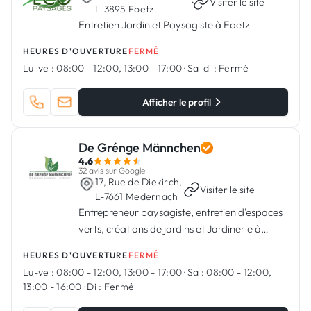
·
Visiter le site
L-3895 Foetz
Entretien Jardin et Paysagiste à Foetz
HEURES D'OUVERTURE
FERMÉ
Lu-ve :
08:00 - 12:00, 13:00 - 17:00
·
Sa-di :
Fermé
Afficher le profil
De Grénge Männchen
4.6
32 avis sur Google
17, Rue de Diekirch,
·
Visiter le site
L-7661 Medernach
Entrepreneur paysagiste, entretien d'espaces
verts, créations de jardins et Jardinerie à
Medernach
HEURES D'OUVERTURE
FERMÉ
Lu-ve :
08:00 - 12:00, 13:00 - 17:00
·
Sa :
08:00 - 12:00,
13:00 - 16:00
·
Di :
Fermé