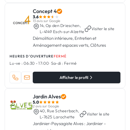
Concept 4
3.6
13 avis sur Google
14, Op den Drieschen,
·
Visiter le site
L-4149 Esch-sur-Alzette
Démolition intérieure, Entretien et
Aménagement espaces verts, Clôtures
HEURES D'OUVERTURE
FERMÉ
Lu-ve :
06:30 - 17:00
·
Sa-di :
Fermé
Afficher le profil
Jardin Alves
5.0
2 avis sur Google
40, Rue Scheerbach,
·
Visiter le site
L-7625 Larochette
Jardinier-Paysagiste Alves : Jardinier -