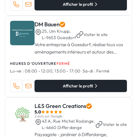
Afficher le profil
DM Bauen
25, Um Knupp,
·
Visiter le site
L-9653 Goesdorf
Votre entreprise à Goesdorf, réalise tous vos
aménagements intérieurs et autour des
bâtiments.
HEURES D'OUVERTURE
FERMÉ
Lu-ve :
08:00 - 12:00, 13:00 - 17:00
·
Sa-di :
Fermé
Afficher le profil
L&S Green Creations
5.0
2 avis sur Google
43 A, Rue Michel Rodange,
·
Visiter le site
L-4660 Differdange
Paysagiste - jardinier à Differdange,