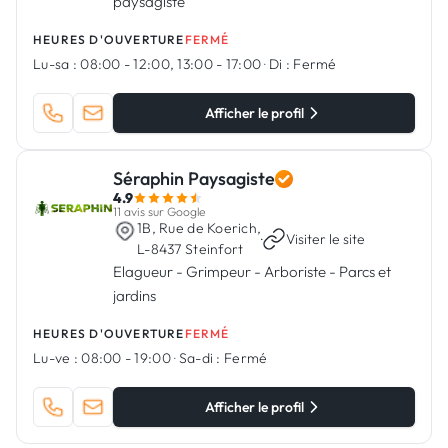
paysagiste
HEURES D'OUVERTURE
FERMÉ
Lu-sa :
08:00 - 12:00, 13:00 - 17:00
·
Di :
Fermé
Afficher le profil
Séraphin Paysagiste
4.9
11 avis sur Google
1B, Rue de Koerich,
·
Visiter le site
L-8437 Steinfort
Elagueur - Grimpeur - Arboriste - Parcs et
jardins
HEURES D'OUVERTURE
FERMÉ
Lu-ve :
08:00 - 19:00
·
Sa-di :
Fermé
Afficher le profil