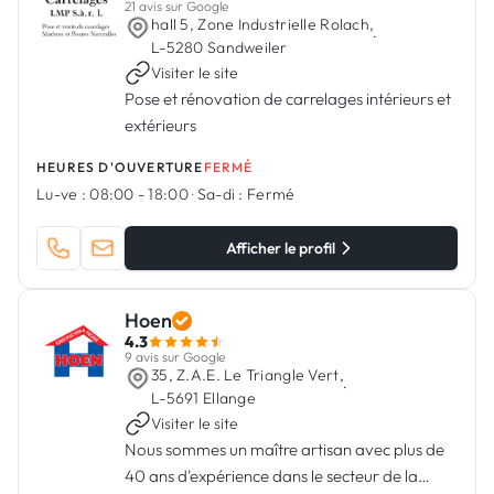
21 avis sur Google
hall 5, Zone Industrielle Rolach,
·
L-5280 Sandweiler
Visiter le site
Pose et rénovation de carrelages intérieurs et
extérieurs
HEURES D'OUVERTURE
FERMÉ
Lu-ve :
08:00 - 18:00
·
Sa-di :
Fermé
Afficher le profil
Hoen
4.3
9 avis sur Google
35, Z.A.E. Le Triangle Vert,
·
L-5691 Ellange
Visiter le site
Nous sommes un maître artisan avec plus de
40 ans d'expérience dans le secteur de la