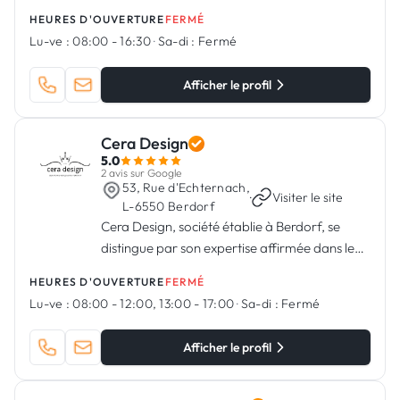
construction
HEURES D'OUVERTURE
FERMÉ
Lu-ve :
08:00 - 16:30
·
Sa-di :
Fermé
Afficher le profil
Cera Design
5.0
2 avis sur Google
53, Rue d'Echternach,
·
Visiter le site
L-6550 Berdorf
Cera Design, société établie à Berdorf, se
distingue par son expertise affirmée dans le
domaine de la pose de carrelage, de dalles et
HEURES D'OUVERTURE
FERMÉ
de mosaïques, offrant également une gamme
Lu-ve :
08:00 - 12:00, 13:00 - 17:00
·
Sa-di :
Fermé
complète de produits et de services dans le
secteur du revêtement
Afficher le profil