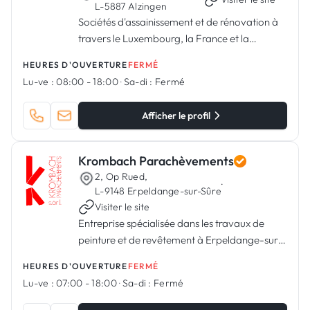
L-5887 Alzingen
Sociétés d'assainissement et de rénovation à
travers le Luxembourg, la France et la
Belgique.
HEURES D'OUVERTURE
FERMÉ
Lu-ve :
08:00 - 18:00
·
Sa-di :
Fermé
Afficher le profil
Krombach Parachèvements
2, Op Rued,
·
L-9148 Erpeldange-sur-Sûre
Visiter le site
Entreprise spécialisée dans les travaux de
peinture et de revêtement à Erpeldange-sur-
Sûre, Luxembourg
HEURES D'OUVERTURE
FERMÉ
Lu-ve :
07:00 - 18:00
·
Sa-di :
Fermé