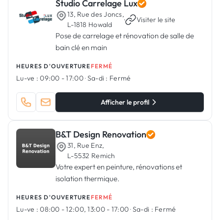
Studio Carrelage Lux
13, Rue des Joncs,
·
Visiter le site
L-1818 Howald
Pose de carrelage et rénovation de salle de
bain clé en main
HEURES D'OUVERTURE
FERMÉ
Lu-ve :
09:00 - 17:00
·
Sa-di :
Fermé
Afficher le profil
B&T Design Renovation
31, Rue Enz,
L-5532 Remich
Votre expert en peinture, rénovations et
isolation thermique.
HEURES D'OUVERTURE
FERMÉ
Lu-ve :
08:00 - 12:00, 13:00 - 17:00
·
Sa-di :
Fermé