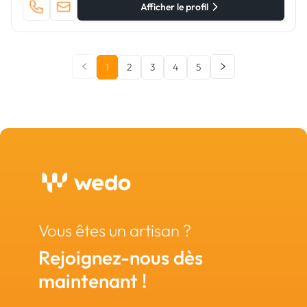
Afficher le profil
1
2
3
4
5
Vous êtes un artisan ?
Rejoignez-nous dès
maintenant !