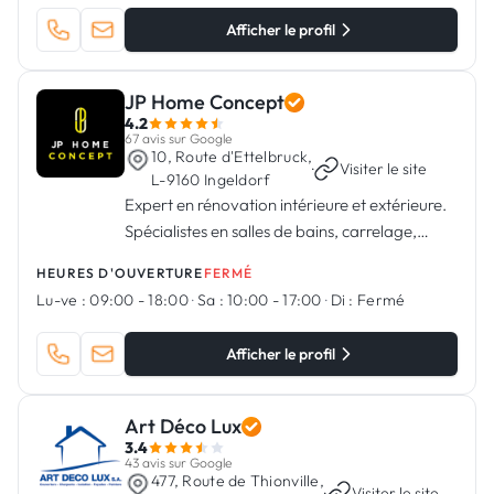
Afficher le profil
JP Home Concept
4.2
67 avis sur Google
10, Route d'Ettelbruck,
·
Visiter le site
L-9160 Ingeldorf
Expert en rénovation intérieure et extérieure.
Spécialistes en salles de bains, carrelage,
sanitaires, cuisine, peinture.
HEURES D'OUVERTURE
FERMÉ
Lu-ve :
09:00 - 18:00
·
Sa :
10:00 - 17:00
·
Di :
Fermé
Afficher le profil
Art Déco Lux
3.4
43 avis sur Google
477, Route de Thionville,
·
Visiter le site