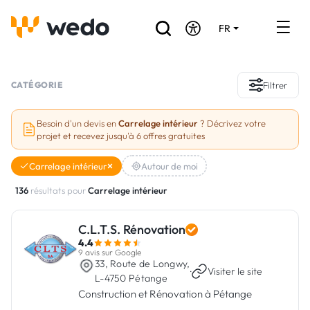
FR
DE
EN
Annuaire des Artisans
CATÉGORIE
Filtrer
Demande de devis
Besoin d'un devis en
Carrelage intérieur
? Décrivez votre
projet et recevez jusqu'à 6 offres gratuites
Réalisations
Carrelage intérieur
Autour de moi
Aides et subventions
136
résultats pour
Carrelage intérieur
Offres d'emploi
C.L.T.S. Rénovation
4.4
Vous êtes un Artisan ?
9 avis sur Google
33, Route de Longwy,
·
Visiter le site
L-4750 Pétange
Connexion
Construction et Rénovation à Pétange