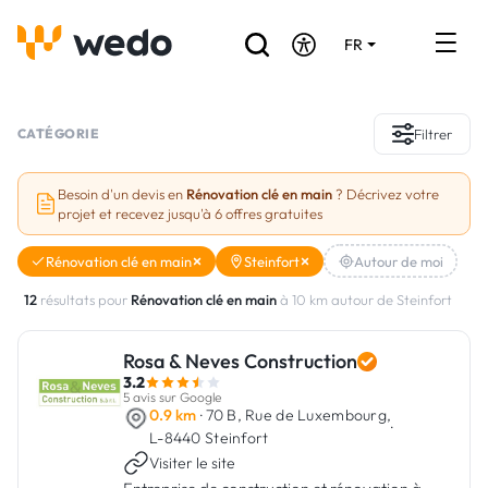
FR
DE
EN
Annuaire des Artisans
CATÉGORIE
Filtrer
Demande de devis
Besoin d'un devis en
Rénovation clé en main
? Décrivez votre
projet et recevez jusqu'à 6 offres gratuites
Réalisations
Rénovation clé en main
Steinfort
Autour de moi
Aides et subventions
12
résultats pour
Rénovation clé en main
à 10 km autour de Steinfort
Offres d'emploi
Rosa & Neves Construction
3.2
Vous êtes un Artisan ?
5 avis sur Google
0.9 km
· 70 B, Rue de Luxembourg,
·
L-8440 Steinfort
Connexion
Visiter le site