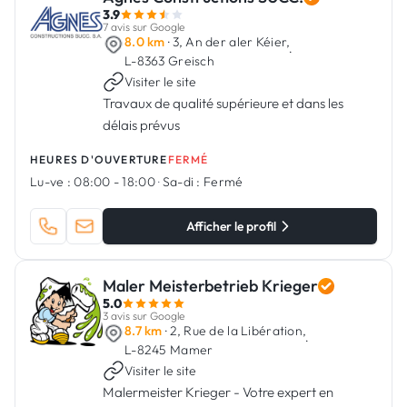
3.9
7 avis sur Google
8.0 km
· 3, An der aler Kéier,
·
L-8363 Greisch
Visiter le site
Travaux de qualité supérieure et dans les
délais prévus
HEURES D'OUVERTURE
FERMÉ
Lu-ve :
08:00 - 18:00
·
Sa-di :
Fermé
Afficher le profil
Maler Meisterbetrieb Krieger
5.0
3 avis sur Google
8.7 km
· 2, Rue de la Libération,
·
L-8245 Mamer
Visiter le site
Malermeister Krieger - Votre expert en