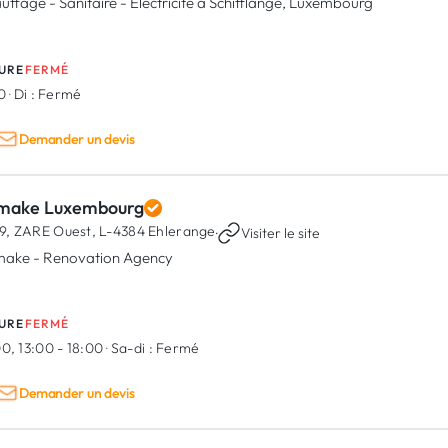
uffage - Sanitaire - Electricité à Schifflange, Luxembourg
URE
FERMÉ
30
·
Di :
Fermé
Demander un devis
make Luxembourg
9, ZARE Ouest,
L-4384 Ehlerange
·
Visiter le site
ake - Renovation Agency
URE
FERMÉ
0, 13:00 - 18:00
·
Sa-di :
Fermé
Demander un devis