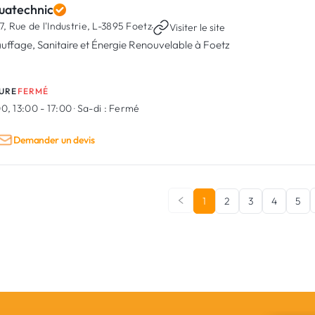
uatechnic
7, Rue de l'Industrie,
L-3895 Foetz
·
Visiter le site
uffage, Sanitaire et Énergie Renouvelable à Foetz
URE
FERMÉ
0, 13:00 - 17:00
·
Sa-di :
Fermé
Demander un devis
1
2
3
4
5