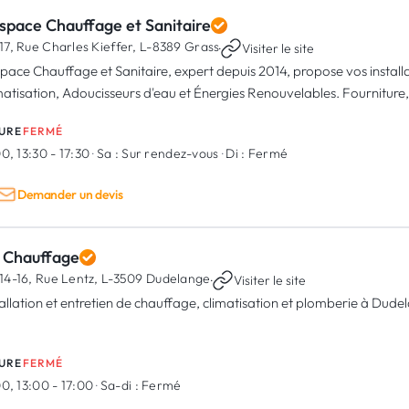
space Chauffage et Sanitaire
17, Rue Charles Kieffer,
L-8389 Grass
·
Visiter le site
space Chauffage et Sanitaire, expert depuis 2014, propose vos installa
matisation, Adoucisseurs d'eau et Énergies Renouvelables. Fourniture
URE
FERMÉ
0, 13:30 - 17:30
·
Sa :
Sur rendez-vous
·
Di :
Fermé
Demander un devis
 Chauffage
14-16, Rue Lentz,
L-3509 Dudelange
·
Visiter le site
tallation et entretien de chauffage, climatisation et plomberie à Dude
URE
FERMÉ
0, 13:00 - 17:00
·
Sa-di :
Fermé