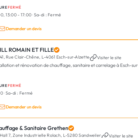
URE
FERMÉ
0, 13:00 - 17:00
·
Sa-di :
Fermé
Demander un devis
ILL ROMAIN ET FILLE
41, Rue Clair-Chêne,
L-4061 Esch-sur-Alzette
·
Visiter le site
tallation et rénovation de chauffage, sanitaire et carrelage à Esch-sur
URE
FERMÉ
00
·
Sa-di :
Fermé
Demander un devis
auffage & Sanitaire Grethen
Hall 7, Zone Industrielle Rolach,
L-5280 Sandweiler
·
Visiter le site