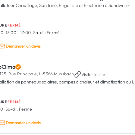
tallateur Chauffage, Sanitaire, Frigoriste et Electricien à Sandweiler
URE
FERMÉ
0, 13:00 - 17:00
·
Sa-di :
Fermé
Demander un devis
oClima
125, Rue Principale,
L-5366 Munsbach
·
Visiter le site
tallation de panneaux solaires, pompes à chaleur et climatisation a
URE
FERMÉ
00
·
Sa-di :
Fermé
Demander un devis