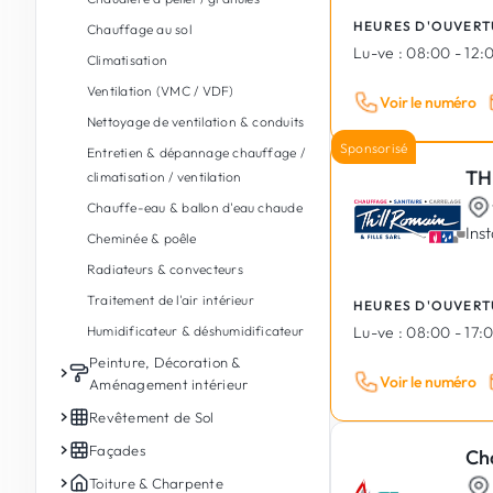
Adoucisseurs & traitement d'eau
Maçonnerie de jardin
Audit & conseil énergétique
Fondations & soutènement
HEURES D'OUVERT
Chauffage au sol
Douche à l'italienne
Gazon
Rénovation énergétique
Construction en bois
Lu-ve :
08:00 - 12:0
Climatisation
Dépannage plomberie
Pavage
Isolation thermique
Terrassement
Ventilation (VMC / VDF)
Robinetterie & mitigeurs
Voir le numéro
Entrée de garage
Géothermie
Isolation, étanchéité & drainage
Nettoyage de ventilation & conduits
Réparation de tuyaux &
Abattage & élagage
Récupération & gestion de l'eau de
Démolition
Sponsorisé
canalisations
Entretien & dépannage chauffage /
pluie
Plantation d'arbres & fleurs
Balcons
TH
climatisation / ventilation
Débouchage & curage de tuyaux
Débroussaillage & nettoyage de
Traitement humidité & moisissures
Chauffe-eau & ballon d'eau chaude
Spa intérieur, sauna & hammam
terrain
Ins
Construction modulaire &
Cheminée & poêle
Salle de bain PMR / accessible
Abris de jardin & chalets en bois
préfabriqué
Radiateurs & convecteurs
Sanitaires publics & commerciaux
Arrosage automatique
Béton armé & préfabriqué
Traitement de l'air intérieur
HEURES D'OUVERT
Cuisine extérieure / Outdoor
Construction de bâtiment industriel
Humidificateur & déshumidificateur
Lu-ve :
08:00 - 17:
kitchen
Peinture, Décoration &
Spa & jacuzzi extérieur
Voir le numéro
Aménagement intérieur
Bassins & fontaines de jardin
Peinture intérieure
Revêtement de Sol
Piscines (construction, rénovation
Peinture extérieure
Carrelage intérieur
Façades
Ch
et entretien)
Plâtre & enduits
Carrelage extérieur & terrasse
Façades
Toiture & Charpente