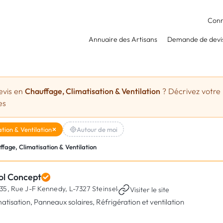
Conn
Annuaire des Artisans
Demande de devi
evis en
Chauffage, Climatisation & Ventilation
? Décrivez votre 
es
tion & Ventilation
Autour de moi
fage, Climatisation & Ventilation
ol Concept
35, Rue J-F Kennedy,
L-7327 Steinsel
·
Visiter le site
matisation, Panneaux solaires, Réfrigération et ventilation