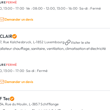
URE
FERMÉ
0, 13:00 - 17:00
·
Ve :
08:00 - 12:00, 13:00 - 16:00
·
Sa-di :
Fermé
Demander un devis
CLAIR
7, Rue Kalchesbruck,
L-1852 Luxembourg
·
Visiter le site
allateur chauffage, sanitaire, ventilation, climatisation et électricité
URE
FERMÉ
0, 13:00 - 17:00
·
Sa-di :
Fermé
Demander un devis
F Tec
34, Rue du Moulin,
L-3857 Schifflange