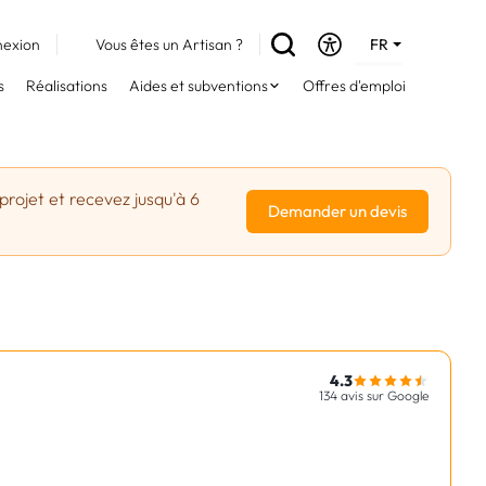
exion
Vous êtes un Artisan ?
FR
DE
s
Réalisations
Aides et subventions
Offres d'emploi
EN
projet et recevez jusqu'à 6
Demander un devis
4.3
134 avis sur Google