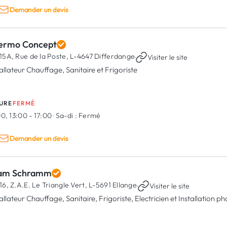
Demander un devis
ermo Concept
15A, Rue de la Poste,
L-4647 Differdange
·
Visiter le site
tallateur Chauffage, Sanitaire et Frigoriste
URE
FERMÉ
0, 13:00 - 17:00
·
Sa-di :
Fermé
Demander un devis
am Schramm
16, Z.A.E. Le Triangle Vert,
L-5691 Ellange
·
Visiter le site
allateur Chauffage, Sanitaire, Frigoriste, Electricien et Installation 