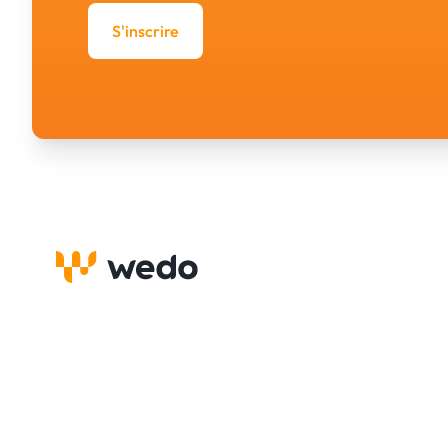
S'inscrire
Wedo est une initiative de la Fédération des Artisans. 
Fédération des Artisans regroupe les entreprises artis
légalement établies sur le territoire luxembourgeois. L'
luxembourgeois compte 8.000 entreprises avec quelq