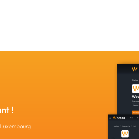
nt !
u Luxembourg