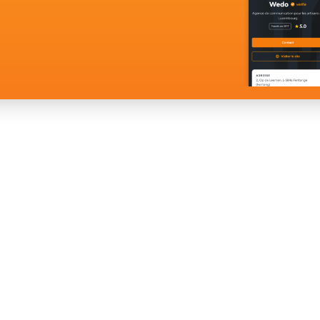
À PROPOS
DÉCOUVRIR
La
anales
Nous contacter
Annuaire
artisanat
CGU - Volet particuliers
Obtenir un 
ue 100.000
CGU - Volet entrepreneurs
Job Board