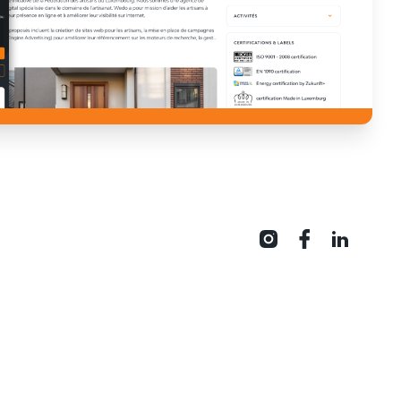
ANNUAIRE
Accueil artisan
devis
Inscription artisan
Aide / FAQ