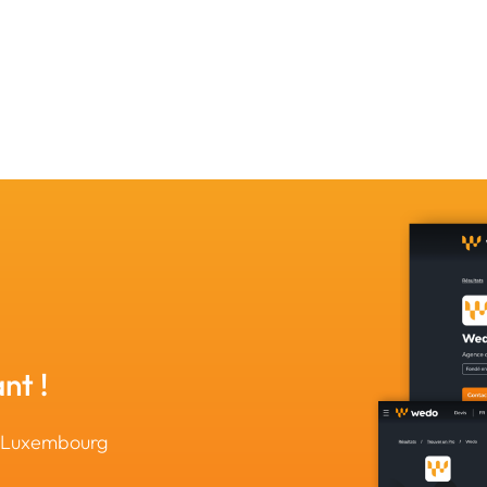
nt !
u Luxembourg