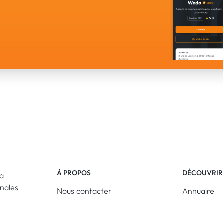
À PROPOS
DÉCOUVRIR
La
anales
Nous contacter
Annuaire
artisanat
CGU - Volet particuliers
Obtenir un 
ue 100.000
CGU - Volet entrepreneurs
Job Board