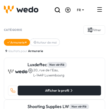
FR
DE
EN
Annuaire des Artisans
CATÉGORIE
Filtrer
Demande de devis
Armurerie
Autour de moi
Réalisations
9
résultats pour
Armurerie
Aides et subventions
Luxdeftec
Non vérifié
20, rue de l'Eau,
Offres d'emploi
L-1449 Luxembourg
Vous êtes un Artisan ?
Afficher le profil
Connexion
Shooting Supplies LW
Non vérifié