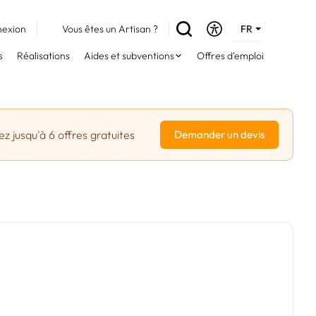
exion
Vous êtes un Artisan ?
FR
DE
s
Réalisations
Aides et subventions
Offres d'emploi
EN
z jusqu'à 6 offres gratuites
Demander un devis