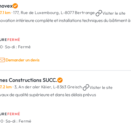
novex
7.1 km
· 177, Rue de Luxembourg,
L-8077 Bertrange
·
Visiter le site
ovation intérieure complète et installations techniques du bâtiment
URE
FERMÉ
00
·
Sa-di :
Fermé
Demander un devis
nes Constructions SUCC.
7.2 km
· 3, An der aler Kéier,
L-8363 Greisch
·
Visiter le site
vaux de qualité supérieure et dans les délais prévus
URE
FERMÉ
00
·
Sa-di :
Fermé