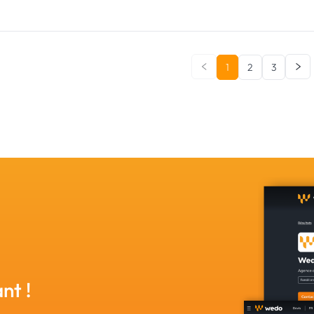
1
2
3
nt !