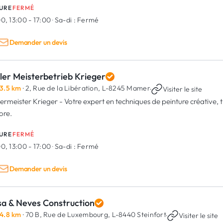
URE
FERMÉ
0, 13:00 - 17:00
·
Sa-di :
Fermé
Demander un devis
ler Meisterbetrieb Krieger
3.5 km
· 2, Rue de la Libération,
L-8245 Mamer
·
Visiter le site
ermeister Krieger - Votre expert en techniques de peinture créative, t
ore.
URE
FERMÉ
0, 13:00 - 17:00
·
Sa-di :
Fermé
Demander un devis
sa & Neves Construction
4.8 km
· 70 B, Rue de Luxembourg,
L-8440 Steinfort
·
Visiter le site