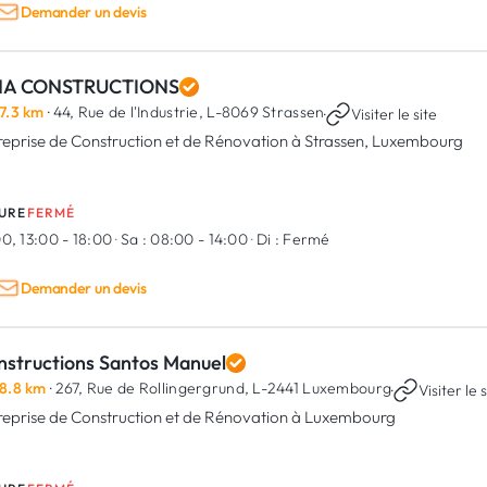
Demander un devis
NA CONSTRUCTIONS
7.3 km
· 44, Rue de l'Industrie,
L-8069 Strassen
·
Visiter le site
reprise de Construction et de Rénovation à Strassen, Luxembourg
URE
FERMÉ
0, 13:00 - 18:00
·
Sa :
08:00 - 14:00
·
Di :
Fermé
Demander un devis
nstructions Santos Manuel
8.8 km
· 267, Rue de Rollingergrund,
L-2441 Luxembourg
·
Visiter le 
reprise de Construction et de Rénovation à Luxembourg