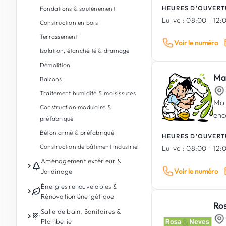
HEURES D'OUVERT
Fondations & soutènement
Lu-ve :
08:00 - 12:0
Construction en bois
Terrassement
Voir le numéro
Isolation, étanchéité & drainage
Démolition
Ma
Balcons
Traitement humidité & moisissures
Mal
Construction modulaire &
enc
préfabriqué
Béton armé & préfabriqué
HEURES D'OUVERT
Construction de bâtiment industriel
Lu-ve :
08:00 - 12:0
Aménagement extérieur &
Voir le numéro
Jardinage
Entretien de jardin
Énergies renouvelables &
Rénovation énergétique
Conception de jardin & paysages
Ro
Photovoltaïque
Salle de bain, Sanitaires &
Aménagement extérieur
Plomberie
Batterie de stockage d'énergie