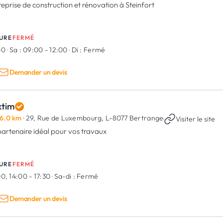
reprise de construction et rénovation à Steinfort
URE
FERMÉ
00
·
Sa :
09:00 - 12:00
·
Di :
Fermé
Demander un devis
xtim
6.0 km
· 29, Rue de Luxembourg,
L-8077 Bertrange
·
Visiter le site
partenaire idéal pour vos travaux
URE
FERMÉ
0, 14:00 - 17:30
·
Sa-di :
Fermé
Demander un devis