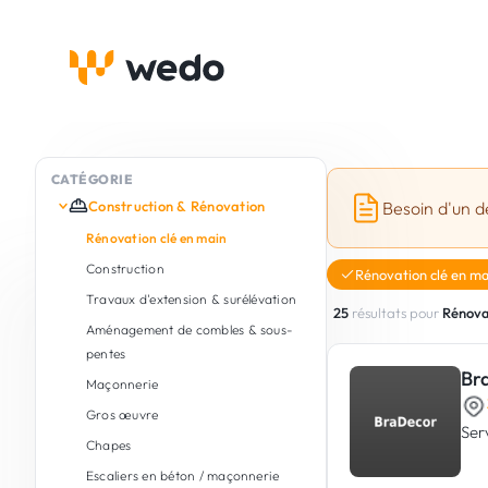
CATÉGORIE
Construction & Rénovation
Besoin d'un d
Rénovation clé en main
Construction
Rénovation clé en ma
Travaux d'extension & surélévation
25
résultats pour
Rénova
Aménagement de combles & sous-
pentes
Br
Maçonnerie
Gros œuvre
Ser
Chapes
Escaliers en béton / maçonnerie