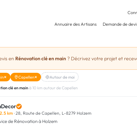
Conn
Annuaire des Artisans
Demande de devi
evis en
Rénovation clé en main
? Décrivez votre projet et receve
in
Capellen
Autour de moi
tion clé en main
à 10 km autour de Capellen
aDecor
2.5 km
· 28, Route de Capellen,
L-8279 Holzem
vice de Rénovation à Holzem