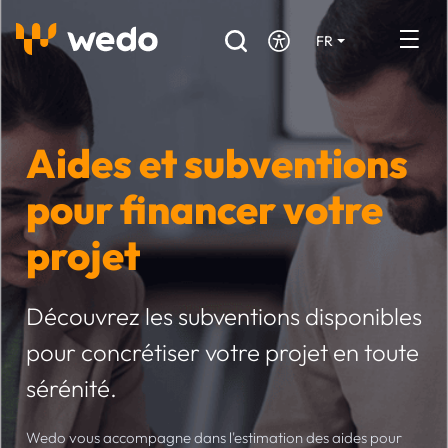
FR
DE
EN
Annuaire des Artisans
Aides et subventions
Demande de devis
pour financer votre
Réalisations
projet
Aides et subventions
Offres d'emploi
Découvrez les subventions disponibles
pour concrétiser votre projet en toute
Vous êtes un Artisan ?
sérénité.
Connexion
Wedo vous accompagne dans l'estimation des aides pour