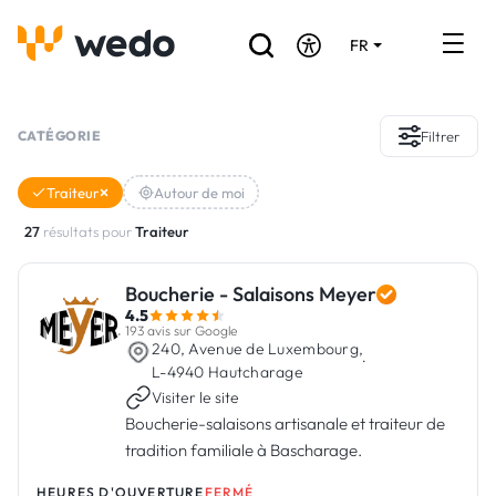
FR
DE
EN
Annuaire des Artisans
CATÉGORIE
Filtrer
Demande de devis
Traiteur
Autour de moi
Réalisations
27
résultats pour
Traiteur
Aides et subventions
Boucherie - Salaisons Meyer
4.5
Offres d'emploi
193 avis sur Google
240, Avenue de Luxembourg,
·
L-4940 Hautcharage
Visiter le site
Vous êtes un Artisan ?
Boucherie-salaisons artisanale et traiteur de
tradition familiale à Bascharage.
Connexion
HEURES D'OUVERTURE
FERMÉ