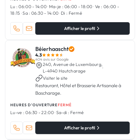
Lu :
06:00 - 14:00
·
Ma-je :
06:00 - 18:00
·
Ve :
06:00 -
18:15
·
Sa :
06:30 - 14:00
·
Di :
Fermé
Afficher le profil
Béierhaascht
4.3
404 avis sur Google
240, Avenue de Luxembourg,
·
L-4940 Hautcharage
Visiter le site
Restaurant, Hôtel et Brasserie Artisanale à
Bascharage.
HEURES D'OUVERTURE
FERMÉ
Lu-ve :
06:30 - 22:00
·
Sa-di :
Fermé
Afficher le profil