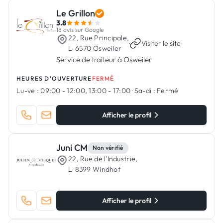
Le Grillon
3.8
18 avis sur Google
22, Rue Principale,
·
Visiter le site
L-6570 Osweiler
Service de traiteur à Osweiler
HEURES D'OUVERTURE
FERMÉ
Lu-ve :
09:00 - 12:00, 13:00 - 17:00
·
Sa-di :
Fermé
Afficher le profil
Juni CM
Non vérifié
22, Rue de l'Industrie,
L-8399 Windhof
Afficher le profil