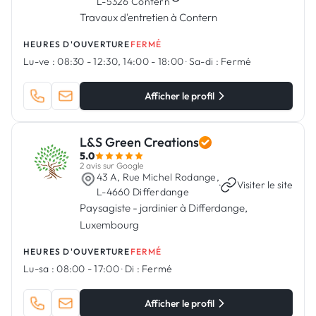
L-5326 Contern
Travaux d'entretien à Contern
HEURES D'OUVERTURE
FERMÉ
Lu-ve :
08:30 - 12:30, 14:00 - 18:00
·
Sa-di :
Fermé
Afficher le profil
L&S Green Creations
5.0
2 avis sur Google
43 A, Rue Michel Rodange,
·
Visiter le site
L-4660 Differdange
Paysagiste - jardinier à Differdange,
Luxembourg
HEURES D'OUVERTURE
FERMÉ
Lu-sa :
08:00 - 17:00
·
Di :
Fermé
Afficher le profil