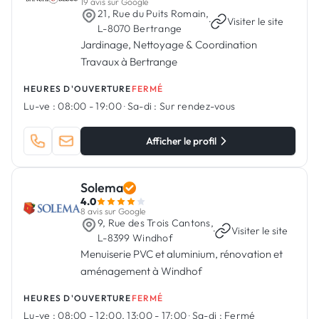
19 avis sur Google
21, Rue du Puits Romain,
·
Visiter le site
L-8070 Bertrange
Jardinage, Nettoyage & Coordination
Travaux à Bertrange
HEURES D'OUVERTURE
FERMÉ
Lu-ve :
08:00 - 19:00
·
Sa-di :
Sur rendez-vous
Afficher le profil
Solema
4.0
8 avis sur Google
9, Rue des Trois Cantons,
·
Visiter le site
L-8399 Windhof
Menuiserie PVC et aluminium, rénovation et
aménagement à Windhof
HEURES D'OUVERTURE
FERMÉ
Lu-ve :
08:00 - 12:00, 13:00 - 17:00
·
Sa-di :
Fermé