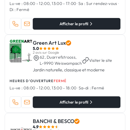
Lu-ve :
08:00 - 12:00, 13:00 - 17:00
·
Sa :
Sur rendez-vous
·
Di :
Fermé
Afficher le profil
Green Art Lux
5.0
2 avis sur Google
62, Duarrefstrooss,
·
Visiter le site
L-9990 Weiswampach
Jardin naturelle, classique et moderne
HEURES D'OUVERTURE
FERMÉ
Lu-ve :
08:00 - 12:00, 13:00 - 18:00
·
Sa-di :
Fermé
Afficher le profil
BANCHI & BESCO
4.9