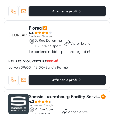
Afficher le profil
Floreal
4.0
7 avis sur Google
5, Rue Durenthal,
·
Visiter le site
L-8294 Keispelt
Le partenaire idéal pour votre jardin!
HEURES D'OUVERTURE
FERMÉ
Lu-ve :
09:00 - 18:00
·
Sa-di :
Fermé
Afficher le profil
Samsic Luxembourg Facility Services
4.3
34 avis sur Google
9, Rue Goell,
·
Visiter le site