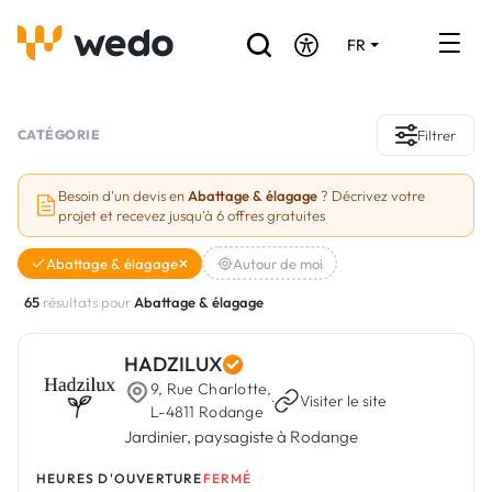
FR
DE
EN
Annuaire des Artisans
CATÉGORIE
Filtrer
Demande de devis
Besoin d'un devis en
Abattage & élagage
? Décrivez votre
projet et recevez jusqu'à 6 offres gratuites
Réalisations
Abattage & élagage
Autour de moi
Aides et subventions
65
résultats pour
Abattage & élagage
Offres d'emploi
HADZILUX
9, Rue Charlotte,
Vous êtes un Artisan ?
·
Visiter le site
L-4811 Rodange
Jardinier, paysagiste à Rodange
Connexion
HEURES D'OUVERTURE
FERMÉ