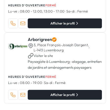
Bertrange, Luxembourg
HEURES D'OUVERTURE
FERMÉ
Lu-ve :
08:00 - 12:00, 13:00 - 17:00
·
Sa-di :
Fermé
Afficher le profil
Arborigreen
3, Place François-Joseph Dargent,
·
L-1413 Luxembourg
Visiter le site
Paysagiste à Luxembourg : elagage, entretien
de jardins et aménagements paysagers
HEURES D'OUVERTURE
FERMÉ
Lu-ve :
08:00 - 19:00
·
Sa-di :
Fermé
Afficher le profil