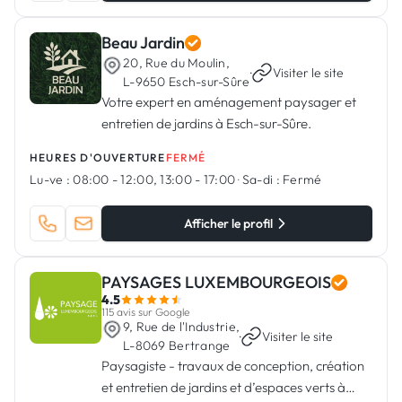
Beau Jardin
20, Rue du Moulin,
·
Visiter le site
L-9650 Esch-sur-Sûre
Votre expert en aménagement paysager et
entretien de jardins à Esch-sur-Sûre.
HEURES D'OUVERTURE
FERMÉ
Lu-ve :
08:00 - 12:00, 13:00 - 17:00
·
Sa-di :
Fermé
Afficher le profil
PAYSAGES LUXEMBOURGEOIS
4.5
115 avis sur Google
9, Rue de l'Industrie,
·
Visiter le site
L-8069 Bertrange
Paysagiste - travaux de conception, création
et entretien de jardins et d’espaces verts à