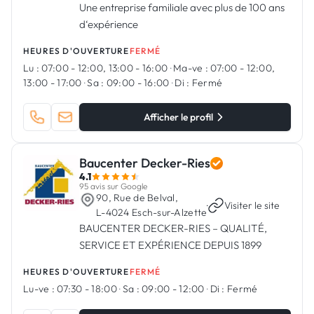
Une entreprise familiale avec plus de 100 ans
d‘expérience
HEURES D'OUVERTURE
FERMÉ
Lu :
07:00 - 12:00, 13:00 - 16:00
·
Ma-ve :
07:00 - 12:00,
13:00 - 17:00
·
Sa :
09:00 - 16:00
·
Di :
Fermé
Afficher le profil
Baucenter Decker-Ries
4.1
95 avis sur Google
90, Rue de Belval,
·
Visiter le site
L-4024 Esch-sur-Alzette
BAUCENTER DECKER-RIES – QUALITÉ,
SERVICE ET EXPÉRIENCE DEPUIS 1899
HEURES D'OUVERTURE
FERMÉ
Lu-ve :
07:30 - 18:00
·
Sa :
09:00 - 12:00
·
Di :
Fermé