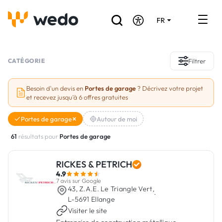
FR
DE
EN
Annuaire des Artisans
CATÉGORIE
Filtrer
Demande de devis
Besoin d'un devis en
Portes de garage
? Décrivez votre projet
et recevez jusqu'à 6 offres gratuites
Réalisations
Portes de garage
Autour de moi
Aides et subventions
61
résultats pour
Portes de garage
Offres d'emploi
RICKES & PETRICH
4.9
Vous êtes un Artisan ?
7 avis sur Google
43, Z.A.E. Le Triangle Vert,
·
L-5691 Ellange
Connexion
Visiter le site