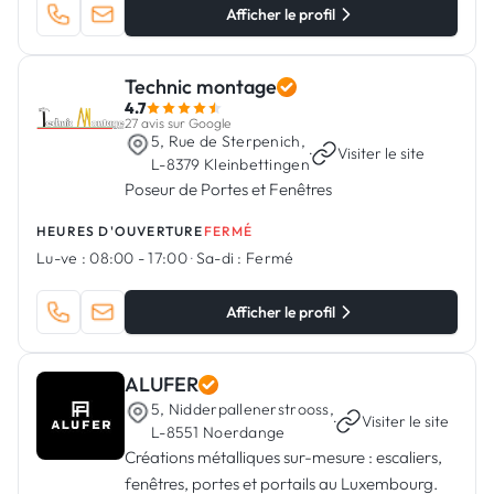
Afficher le profil
Technic montage
4.7
27 avis sur Google
5, Rue de Sterpenich,
·
Visiter le site
L-8379 Kleinbettingen
Poseur de Portes et Fenêtres
HEURES D'OUVERTURE
FERMÉ
Lu-ve :
08:00 - 17:00
·
Sa-di :
Fermé
Afficher le profil
ALUFER
5, Nidderpallenerstrooss,
·
Visiter le site
L-8551 Noerdange
Créations métalliques sur-mesure : escaliers,
fenêtres, portes et portails au Luxembourg.