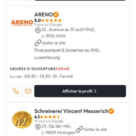
ARENO
5.0
3 avis sur Google
22, Avenue du 31 août 1942,
·
L-9516 Wiltz
Visiter le site
Pose parquet & boiseries au Wilz,
Luxembourg
HEURES D'OUVERTURE
FERMÉ
Lu-sa :
08:30 - 18:30
·
Di :
Fermé
Afficher le profil
Schreinerei Vincent Messerich
4.1
19 avis sur Google
29, Op der Héi,
·
Visiter le site
L-9809 Hosingen