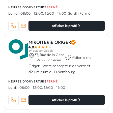
HEURES D'OUVERTURE
FERMÉ
Lu-ve :
08:00 - 12:00, 13:00 - 17:00
·
Sa-di :
Fermé
Afficher le profil
MIROITERIE ORIGER
4.0
69 avis sur Google
37, Rue de la Gare,
·
Visiter le site
L-9122 Schieren
Origer - votre concepteur de verre et
d'aluminium au Luxembourg
HEURES D'OUVERTURE
FERMÉ
Lu-di :
08:00 - 12:00, 13:00 - 17:00
Afficher le profil