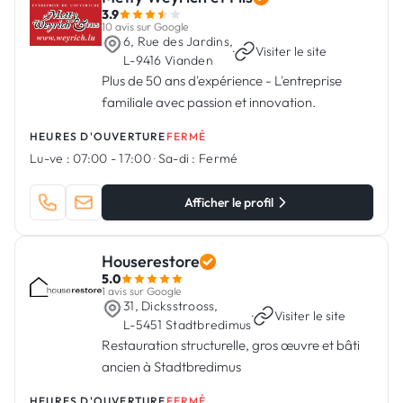
3.9
10 avis sur Google
6, Rue des Jardins,
·
Visiter le site
L-9416 Vianden
Plus de 50 ans d'expérience - L'entreprise
familiale avec passion et innovation.
HEURES D'OUVERTURE
FERMÉ
Lu-ve :
07:00 - 17:00
·
Sa-di :
Fermé
Afficher le profil
Houserestore
5.0
1 avis sur Google
31, Dicksstrooss,
·
Visiter le site
L-5451 Stadtbredimus
Restauration structurelle, gros œuvre et bâti
ancien à Stadtbredimus
HEURES D'OUVERTURE
FERMÉ