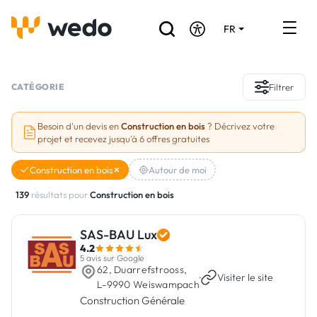
FR
DE
EN
Annuaire des Artisans
CATÉGORIE
Filtrer
Demande de devis
Besoin d'un devis en
Construction en bois
? Décrivez votre
projet et recevez jusqu'à 6 offres gratuites
Réalisations
Construction en bois
Autour de moi
Aides et subventions
139
résultats pour
Construction en bois
Offres d'emploi
SAS-BAU Lux
4.2
Vous êtes un Artisan ?
5 avis sur Google
62, Duarrefstrooss,
·
Visiter le site
L-9990 Weiswampach
Connexion
Construction Générale