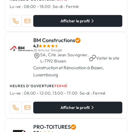
Lu-ve :
08:00 - 18:00
·
Sa-di :
Fermé
Afficher le profil
BM Constructions
4.1
26 avis sur Google
5A, Cité Jean Souvignier,
·
Visiter le site
L-7792 Bissen
Construction et Rénovation à Bissen,
Luxembourg
HEURES D'OUVERTURE
FERMÉ
Lu-ve :
08:00 - 12:00, 13:00 - 17:00
·
Sa-di :
Fermé
Afficher le profil
PRO-TOITURES