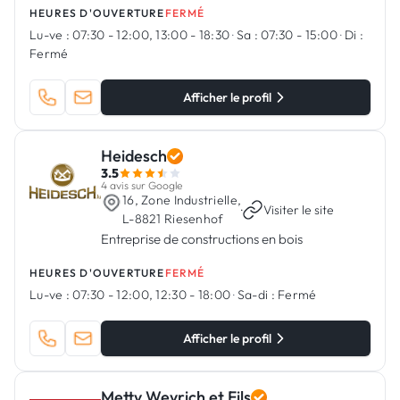
HEURES D'OUVERTURE
FERMÉ
Lu-ve :
07:30 - 12:00, 13:00 - 18:30
·
Sa :
07:30 - 15:00
·
Di :
Fermé
Afficher le profil
Heidesch
3.5
4 avis sur Google
16, Zone Industrielle,
·
Visiter le site
L-8821 Riesenhof
Entreprise de constructions en bois
HEURES D'OUVERTURE
FERMÉ
Lu-ve :
07:30 - 12:00, 12:30 - 18:00
·
Sa-di :
Fermé
Afficher le profil
Metty Weyrich et Fils