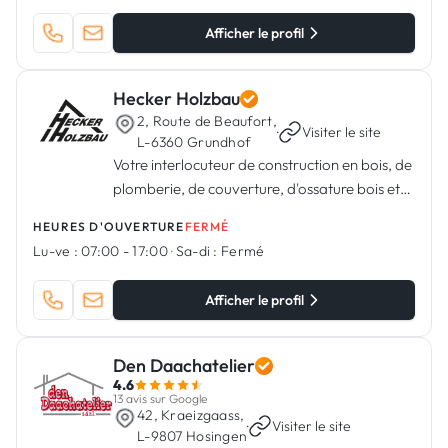
Afficher le profil
Hecker Holzbau
2, Route de Beaufort,
·
Visiter le site
L-6360 Grundhof
Votre interlocuteur de construction en bois, de
plomberie, de couverture, d'ossature bois et
d'ingénierie bois.
HEURES D'OUVERTURE
FERMÉ
Lu-ve :
07:00 - 17:00
·
Sa-di :
Fermé
Afficher le profil
Den Daachatelier
4.6
13 avis sur Google
42, Kraeizgaass,
·
Visiter le site
L-9807 Hosingen