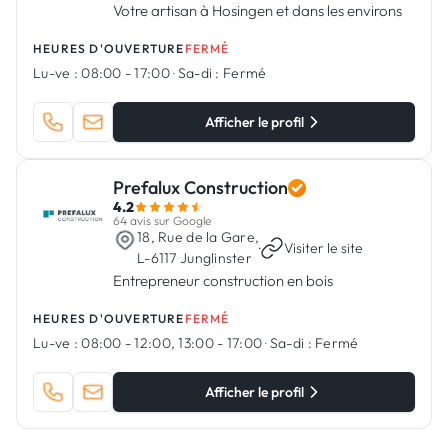
Votre artisan à Hosingen et dans les environs
HEURES D'OUVERTURE
FERMÉ
Lu-ve :
08:00 - 17:00
·
Sa-di :
Fermé
Afficher le profil
Prefalux Construction
4.2
64 avis sur Google
18, Rue de la Gare,
·
Visiter le site
L-6117 Junglinster
Entrepreneur construction en bois
HEURES D'OUVERTURE
FERMÉ
Lu-ve :
08:00 - 12:00, 13:00 - 17:00
·
Sa-di :
Fermé
Afficher le profil