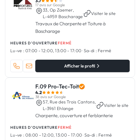
3.7
17 avis sur Google
33, Op Zaemer,
·
Visiter le site
L-4959 Bascharage
Travaux de Charpente et Toiture à
Bascharage
HEURES D'OUVERTURE
FERMÉ
Lu-ve :
07:00 - 12:00, 13:00 - 17:00
·
Sa-di :
Fermé
Afficher le profil
F.09 Pro-Tec-Toit
4.2
38 avis sur Google
57, Rue des Trois Cantons,
·
Visiter le site
L-3961 Ehlange
Charpente, couverture et ferblanterie
HEURES D'OUVERTURE
FERMÉ
Lu-ve :
08:00 - 12:00, 13:00 - 17:00
·
Sa-di :
Fermé