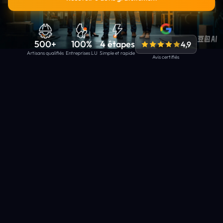
500+
100%
4 étapes
4,9
Artisans qualifiés
Entreprises LU
Simple et rapide
Avis certifiés