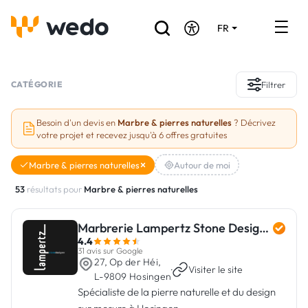
FR
DE
EN
Annuaire des Artisans
CATÉGORIE
Filtrer
Demande de devis
Besoin d'un devis en
Marbre & pierres naturelles
? Décrivez
votre projet et recevez jusqu'à 6 offres gratuites
Réalisations
Marbre & pierres naturelles
Autour de moi
Aides et subventions
53
résultats pour
Marbre & pierres naturelles
Offres d'emploi
Marbrerie Lampertz Stone Designer Hosingen
4.4
Vous êtes un Artisan ?
31 avis sur Google
27, Op der Héi,
·
Visiter le site
L-9809 Hosingen
Connexion
Spécialiste de la pierre naturelle et du design