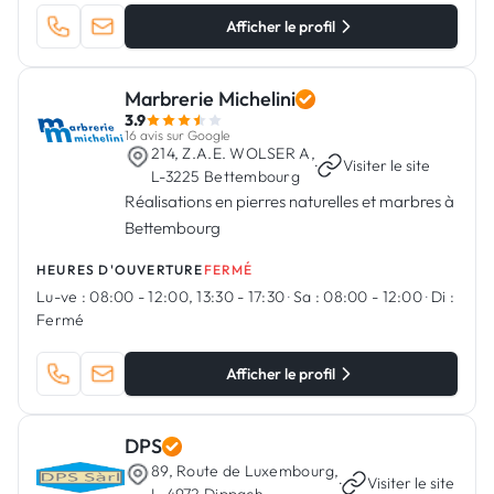
Afficher le profil
Marbrerie Michelini
3.9
16 avis sur Google
214, Z.A.E. WOLSER A,
·
Visiter le site
L-3225 Bettembourg
Réalisations en pierres naturelles et marbres à
Bettembourg
HEURES D'OUVERTURE
FERMÉ
Lu-ve :
08:00 - 12:00, 13:30 - 17:30
·
Sa :
08:00 - 12:00
·
Di :
Fermé
Afficher le profil
DPS
89, Route de Luxembourg,
·
Visiter le site