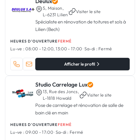
Deulux
5, Maison,
·
Visiter le site
L-6231 Lilien
Spécialiste en rénovation de toitures et sols à
Lilien (Bech)
HEURES D'OUVERTURE
FERMÉ
Lu-ve :
08:00 - 12:00, 13:00 - 17:00
·
Sa-di :
Fermé
Afficher le profil
Studio Carrelage Lux
13, Rue des Joncs,
·
Visiter le site
L-1818 Howald
Pose de carrelage et rénovation de salle de
bain clé en main
HEURES D'OUVERTURE
FERMÉ
Lu-ve :
09:00 - 17:00
·
Sa-di :
Fermé