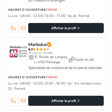
sur mesure à Hosingen
HEURES D'OUVERTURE
FERMÉ
Lu-ve :
08:00 - 12:00, 13:00 - 17:00
·
Sa-di :
Fermé
Afficher le profil
Marbolux
4.1
38 avis sur Google
31, Route de Longwy,
·
Visiter le site
L-4750 Pétange
Spécialiste du marbre et de la pierre naturelle.
HEURES D'OUVERTURE
FERMÉ
Lu-ve :
08:00 - 12:00, 13:30 - 18:00
·
Sa :
Sur rendez-vous
·
Di :
Fermé
Afficher le profil