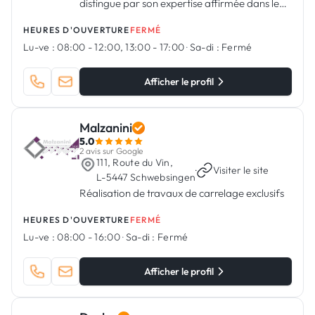
distingue par son expertise affirmée dans le
domaine de la pose de carrelage, de dalles et
HEURES D'OUVERTURE
FERMÉ
de mosaïques, offrant également une gamme
Lu-ve :
08:00 - 12:00, 13:00 - 17:00
·
Sa-di :
Fermé
complète de produits et de services dans le
secteur du revêtement
Afficher le profil
Malzanini
5.0
2 avis sur Google
111, Route du Vin,
·
Visiter le site
L-5447 Schwebsingen
Réalisation de travaux de carrelage exclusifs
HEURES D'OUVERTURE
FERMÉ
Lu-ve :
08:00 - 16:00
·
Sa-di :
Fermé
Afficher le profil