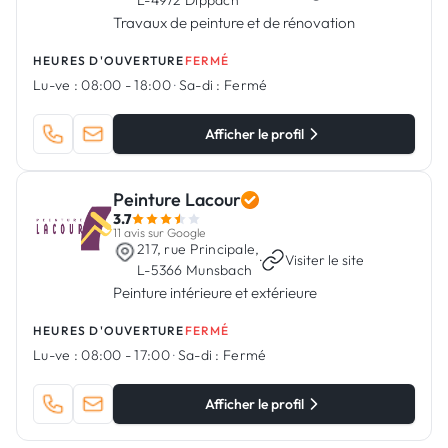
L-4972 Dippach
Travaux de peinture et de rénovation
HEURES D'OUVERTURE
FERMÉ
Lu-ve :
08:00 - 18:00
·
Sa-di :
Fermé
Afficher le profil
Peinture Lacour
3.7
11 avis sur Google
217, rue Principale,
·
Visiter le site
L-5366 Munsbach
Peinture intérieure et extérieure
HEURES D'OUVERTURE
FERMÉ
Lu-ve :
08:00 - 17:00
·
Sa-di :
Fermé
Afficher le profil