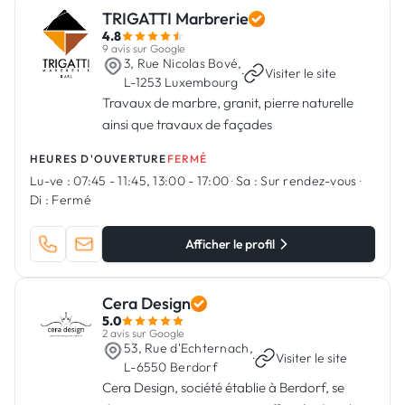
TRIGATTI Marbrerie
4.8
9 avis sur Google
3, Rue Nicolas Bové,
·
Visiter le site
L-1253 Luxembourg
Travaux de marbre, granit, pierre naturelle
ainsi que travaux de façades
HEURES D'OUVERTURE
FERMÉ
Lu-ve :
07:45 - 11:45, 13:00 - 17:00
·
Sa :
Sur rendez-vous
·
Di :
Fermé
Afficher le profil
Cera Design
5.0
2 avis sur Google
53, Rue d'Echternach,
·
Visiter le site
L-6550 Berdorf
Cera Design, société établie à Berdorf, se