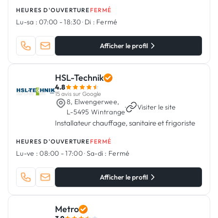
HEURES D'OUVERTURE
FERMÉ
Lu-sa :
07:00 - 18:30
·
Di :
Fermé
Afficher le profil
HSL-Technik
4.8
15 avis sur Google
8, Elwengerwee,
·
Visiter le site
L-5495 Wintrange
Installateur chauffage, sanitaire et frigoriste
HEURES D'OUVERTURE
FERMÉ
Lu-ve :
08:00 - 17:00
·
Sa-di :
Fermé
Afficher le profil
Metro