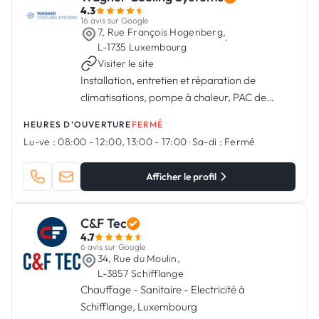
4.3
16 avis sur Google
7, Rue François Hogenberg,
·
L-1735 Luxembourg
Visiter le site
Installation, entretien et réparation de
climatisations, pompe à chaleur, PAC de
piscine, chambre froides et groupes d’eau
HEURES D'OUVERTURE
FERMÉ
glacée. Service de permanence 24/24 Hrs
Lu-ve :
08:00 - 12:00, 13:00 - 17:00
·
Sa-di :
Fermé
Afficher le profil
C&F Tec
4.7
6 avis sur Google
34, Rue du Moulin,
L-3857 Schifflange
Chauffage - Sanitaire - Electricité à
Schifflange, Luxembourg