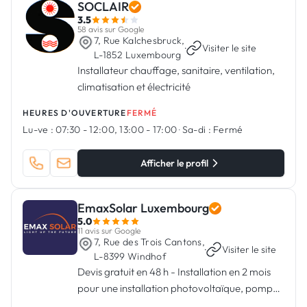
SOCLAIR
3.5
58 avis sur Google
7, Rue Kalchesbruck,
·
Visiter le site
L-1852 Luxembourg
Installateur chauffage, sanitaire, ventilation,
climatisation et électricité
HEURES D'OUVERTURE
FERMÉ
Lu-ve :
07:30 - 12:00, 13:00 - 17:00
·
Sa-di :
Fermé
Afficher le profil
EmaxSolar Luxembourg
5.0
11 avis sur Google
7, Rue des Trois Cantons,
·
Visiter le site
L-8399 Windhof
Devis gratuit en 48 h - Installation en 2 mois
pour une installation photovoltaïque, pompe
à chaleur & Wallbox.