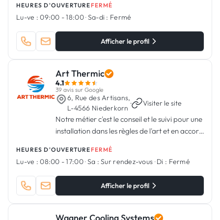
HEURES D'OUVERTURE
FERMÉ
Lu-ve :
09:00 - 18:00
·
Sa-di :
Fermé
Afficher le profil
Art Thermic
4.1
39 avis sur Google
6, Rue des Artisans,
·
Visiter le site
L-4566 Niederkorn
Notre métier c'est le conseil et le suivi pour une
installation dans les règles de l'art et en accord
avec la législation.
HEURES D'OUVERTURE
FERMÉ
Lu-ve :
08:00 - 17:00
·
Sa :
Sur rendez-vous
·
Di :
Fermé
Afficher le profil
Wagner Cooling Systems