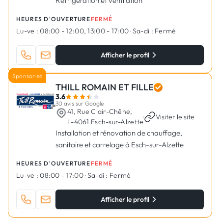
Réfrigération et ventilation
HEURES D'OUVERTURE
FERMÉ
Lu-ve :
08:00 - 12:00, 13:00 - 17:00
·
Sa-di :
Fermé
Afficher le profil
Sponsorisé
THILL ROMAIN ET FILLE
3.6
30 avis sur Google
41, Rue Clair-Chêne,
·
Visiter le site
L-4061 Esch-sur-Alzette
Installation et rénovation de chauffage,
sanitaire et carrelage à Esch-sur-Alzette
HEURES D'OUVERTURE
FERMÉ
Lu-ve :
08:00 - 17:00
·
Sa-di :
Fermé
Afficher le profil