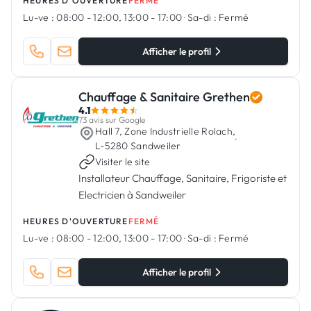
HEURES D'OUVERTURE
FERMÉ
Lu-ve :
08:00 - 12:00, 13:00 - 17:00
·
Sa-di :
Fermé
Afficher le profil
Chauffage & Sanitaire Grethen
4.1
73 avis sur Google
Hall 7, Zone Industrielle Rolach,
·
L-5280 Sandweiler
Visiter le site
Installateur Chauffage, Sanitaire, Frigoriste et
Electricien à Sandweiler
HEURES D'OUVERTURE
FERMÉ
Lu-ve :
08:00 - 12:00, 13:00 - 17:00
·
Sa-di :
Fermé
Afficher le profil