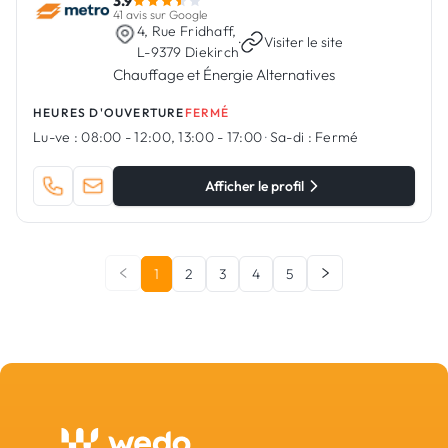
3.9
41 avis sur Google
4, Rue Fridhaff,
·
Visiter le site
L-9379 Diekirch
Chauffage et Énergie Alternatives
HEURES D'OUVERTURE
FERMÉ
Lu-ve :
08:00 - 12:00, 13:00 - 17:00
·
Sa-di :
Fermé
Afficher le profil
1
2
3
4
5