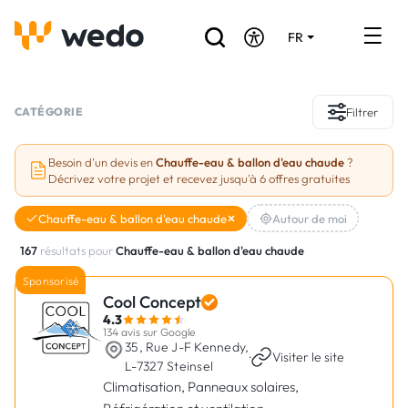
FR
DE
EN
Annuaire des Artisans
CATÉGORIE
Filtrer
Demande de devis
Besoin d'un devis en
Chauffe-eau & ballon d'eau chaude
?
Décrivez votre projet et recevez jusqu'à 6 offres gratuites
Réalisations
Chauffe-eau & ballon d'eau chaude
Autour de moi
Aides et subventions
167
résultats pour
Chauffe-eau & ballon d'eau chaude
Offres d'emploi
Sponsorisé
Cool Concept
4.3
Vous êtes un Artisan ?
134 avis sur Google
35, Rue J-F Kennedy,
·
Visiter le site
L-7327 Steinsel
Connexion
Climatisation, Panneaux solaires,