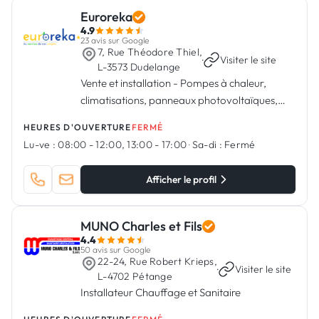
Euroreka
4.9
23 avis sur Google
7, Rue Théodore Thiel,
·
Visiter le site
L-3573 Dudelange
Vente et installation - Pompes à chaleur,
climatisations, panneaux photovoltaïques,
accessoires et gaz réfrigérant.
HEURES D'OUVERTURE
FERMÉ
Lu-ve :
08:00 - 12:00, 13:00 - 17:00
·
Sa-di :
Fermé
Afficher le profil
MUNO Charles et Fils
4.4
50 avis sur Google
22-24, Rue Robert Krieps,
·
Visiter le site
L-4702 Pétange
Installateur Chauffage et Sanitaire