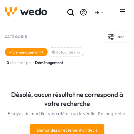
FR
DE
EN
Annuaire des Artisans
CATÉGORIE
Filtrer
Demande de devis
Déménagement
Autour de moi
Réalisations
0
résultats pour
Déménagement
Aides et subventions
Offres d'emploi
Désolé, aucun résultat ne correspond à
votre recherche
Vous êtes un Artisan ?
Essayez de modifier vos critères ou de vérifier l'orthographe.
Connexion
Demandez directement un devis