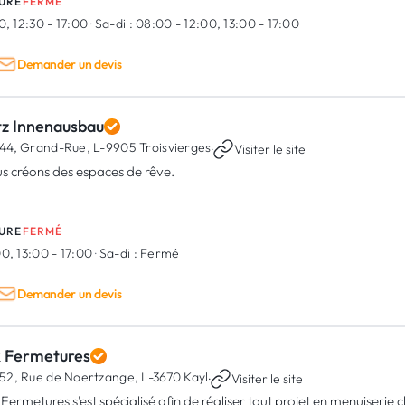
URE
FERMÉ
0, 12:30 - 17:00
·
Sa-di :
08:00 - 12:00, 13:00 - 17:00
Demander un devis
tz Innenausbau
44, Grand-Rue,
L-9905 Troisvierges
·
Visiter le site
s créons des espaces de rêve.
URE
FERMÉ
0, 13:00 - 17:00
·
Sa-di :
Fermé
Demander un devis
 Fermetures
52, Rue de Noertzange,
L-3670 Kayl
·
Visiter le site
Fermetures s'est spécialisé afin de réaliser tout projet en menuiserie