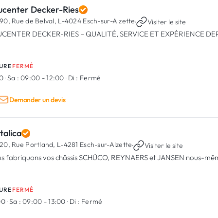
ucenter Decker-Ries
90, Rue de Belval,
L-4024 Esch-sur-Alzette
·
Visiter le site
CENTER DECKER-RIES – QUALITÉ, SERVICE ET EXPÉRIENCE DEP
URE
FERMÉ
00
·
Sa :
09:00 - 12:00
·
Di :
Fermé
Demander un devis
talica
20, Rue Portland,
L-4281 Esch-sur-Alzette
·
Visiter le site
s fabriquons vos châssis SCHÜCO, REYNAERS et JANSEN nous-mêmes 
URE
FERMÉ
00
·
Sa :
09:00 - 13:00
·
Di :
Fermé