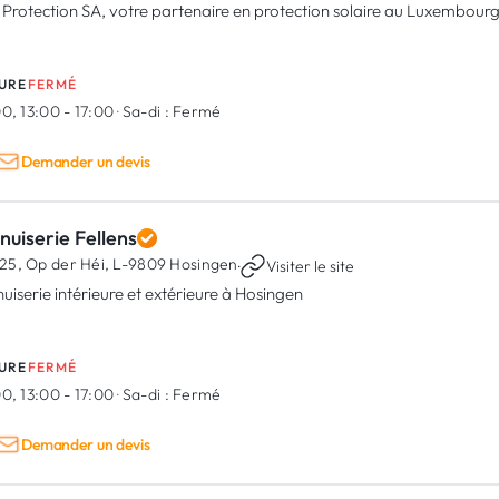
 Protection SA, votre partenaire en protection solaire au Luxembour
URE
FERMÉ
0, 13:00 - 17:00
·
Sa-di :
Fermé
Demander un devis
uiserie Fellens
25, Op der Héi,
L-9809 Hosingen
·
Visiter le site
uiserie intérieure et extérieure à Hosingen
URE
FERMÉ
0, 13:00 - 17:00
·
Sa-di :
Fermé
Demander un devis