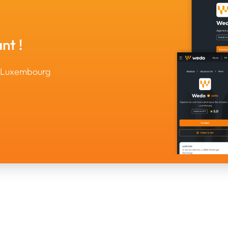
nt !
u Luxembourg