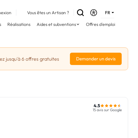
exion
Vous êtes un Artisan ?
FR
DE
s
Réalisations
Aides et subventions
Offres d'emploi
EN
z jusqu'à 6 offres gratuites
Demander un devis
4.5
15 avis sur Google