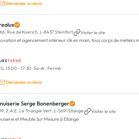
Demander un devis
realux
66, Rue de Koerich,
L-8437 Steinfort
·
Visiter le site
ovation et agencement intérieur clé en main, tous corps de métiers 
URE
FERMÉ
0, 13:00 - 17:30
·
Sa-di :
Fermé
Demander un devis
nuiserie Serge Bonenberger
19, Z.A.E. Le Triangle Vert,
L-5691 Ellange
·
Visiter le site
uiserie et Meuble Sur Mesure à Ellange