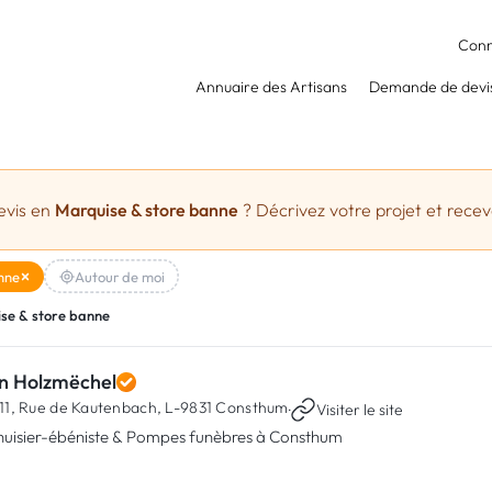
Conn
Annuaire des Artisans
Demande de devi
evis en
Marquise & store banne
? Décrivez votre projet et receve
nne
Autour de moi
se & store banne
n Holzmëchel
11, Rue de Kautenbach,
L-9831 Consthum
·
Visiter le site
uisier-ébéniste & Pompes funèbres à Consthum