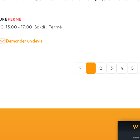
URE
FERMÉ
0, 13:00 - 17:00
·
Sa-di :
Fermé
Demander un devis
1
2
3
4
5