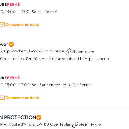
URE
FERMÉ
0, 13:00 - 17:00
·
Sa-di :
Fermé
Demander un devis
ever
3, Op Stackem,
L-9952 Drinklange
·
Visiter le site
êtres, portes d'entrée, protection solaire et bien plus encore
URE
FERMÉ
0, 13:00 - 17:00
·
Sa :
Sur rendez-vous
·
Di :
Fermé
Demander un devis
N PROTECTION
14A, Route d'Arlon,
L-9180 Oberfeulen
·
Visiter le site