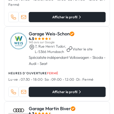
Fermé
Afficher le profil
Garage Weis-Schon
4.5
145 avis sur Google
7, Rue Henri Tudor,
·
Visiter le site
L-5366 Munsbach
Spécialiste indépendant Volkswagen - Skoda -
Audi - Seat
HEURES D'OUVERTURE
FERMÉ
Lu-ve :
07:30 - 18:00
·
Sa :
09:00 - 12:00
·
Di :
Fermé
Afficher le profil
Garage Martin Biver
4.3