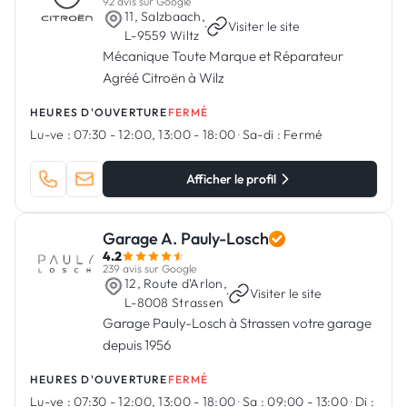
92 avis sur Google
11, Salzbaach,
·
Visiter le site
L-9559 Wiltz
Mécanique Toute Marque et Réparateur
Agréé Citroën à Wilz
HEURES D'OUVERTURE
FERMÉ
Lu-ve :
07:30 - 12:00, 13:00 - 18:00
·
Sa-di :
Fermé
Afficher le profil
Garage A. Pauly-Losch
4.2
239 avis sur Google
12, Route d'Arlon,
·
Visiter le site
L-8008 Strassen
Garage Pauly-Losch à Strassen votre garage
depuis 1956
HEURES D'OUVERTURE
FERMÉ
Lu-ve :
07:30 - 12:00, 13:00 - 18:00
·
Sa :
09:00 - 13:00
·
Di :