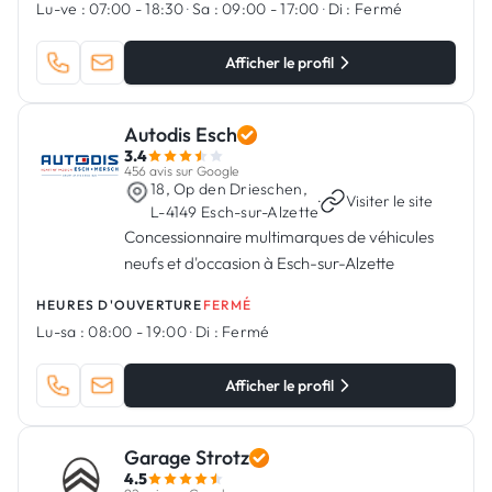
Lu-ve :
07:00 - 18:30
·
Sa :
09:00 - 17:00
·
Di :
Fermé
Afficher le profil
Autodis Esch
3.4
456 avis sur Google
18, Op den Drieschen,
·
Visiter le site
L-4149 Esch-sur-Alzette
Concessionnaire multimarques de véhicules
neufs et d'occasion à Esch-sur-Alzette
HEURES D'OUVERTURE
FERMÉ
Lu-sa :
08:00 - 19:00
·
Di :
Fermé
Afficher le profil
Garage Strotz
4.5