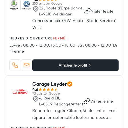
250 avis sur Google
32, Route d'Erpeldange,
·
Visiter le site
L-9518 Weidingen
Concessionnaire VW, Audi et Skoda Service à
Wiltz
HEURES D'OUVERTURE
FERMÉ
Lu-ve :
08:00 - 12:00, 13:00 - 18:00
·
Sa :
08:00 - 12:00
·
Di
:
Fermé
Afficher le profil
Garage Leyder
4.6
73 avis sur Google
4, Rue d'Ell,
·
Visiter le site
L-8509 Redange/Attert
Réparateur agréé Citroën, Vente, entretien et
réparation automobile toutes marques à
Redange-sur-Attert