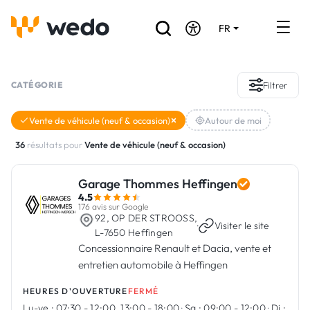
FR
DE
EN
Annuaire des Artisans
CATÉGORIE
Filtrer
Demande de devis
Vente de véhicule (neuf & occasion)
Autour de moi
Réalisations
36
résultats pour
Vente de véhicule (neuf & occasion)
Aides et subventions
Garage Thommes Heffingen
4.5
Offres d'emploi
176 avis sur Google
92, OP DER STROOSS,
·
Visiter le site
L-7650 Heffingen
Concessionnaire Renault et Dacia, vente et
Vous êtes un Artisan ?
entretien automobile à Heffingen
Connexion
HEURES D'OUVERTURE
FERMÉ
Lu-ve :
07:30 - 12:00, 13:00 - 18:00
·
Sa :
09:00 - 12:00
·
Di :