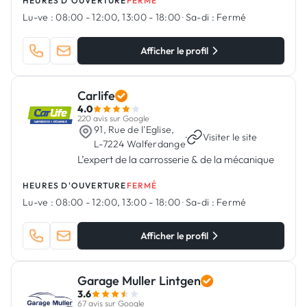
HEURES D'OUVERTURE
FERMÉ
Lu-ve :
08:00 - 12:00, 13:00 - 18:00
·
Sa-di :
Fermé
Afficher le profil
Carlife
4.0
220 avis sur Google
91, Rue de l'Eglise,
·
Visiter le site
L-7224 Walferdange
L’expert de la carrosserie & de la mécanique
HEURES D'OUVERTURE
FERMÉ
Lu-ve :
08:00 - 12:00, 13:00 - 18:00
·
Sa-di :
Fermé
Afficher le profil
Garage Muller Lintgen
3.6
67 avis sur Google