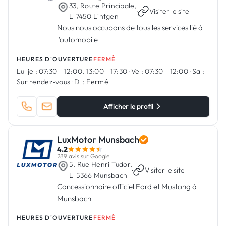
33, Route Principale,
·
Visiter le site
L-7450 Lintgen
Nous nous occupons de tous les services lié à
l'automobile
HEURES D'OUVERTURE
FERMÉ
Lu-je :
07:30 - 12:00, 13:00 - 17:30
·
Ve :
07:30 - 12:00
·
Sa :
Sur rendez-vous
·
Di :
Fermé
Afficher le profil
LuxMotor Munsbach
4.2
289 avis sur Google
5, Rue Henri Tudor,
·
Visiter le site
L-5366 Munsbach
Concessionnaire officiel Ford et Mustang à
Munsbach
HEURES D'OUVERTURE
FERMÉ