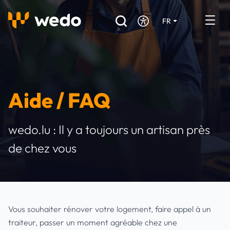
FR
DE
EN
Annuaire des Artisans
Demande de devis
Aide / FAQ
Réalisations
wedo.lu : Il y a toujours un artisan près
Aides et subventions
de chez vous
Offres d'emploi
Vous êtes un Artisan ?
Vous souhaiter rénover votre logement, faire appel à un
Connexion
traiteur, passer un moment agréable chez une