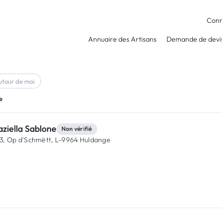
Conn
Annuaire des Artisans
Demande de devi
utour de moi
e
ziella Sablone
Non vérifié
3, Op d'Schmëtt,
L-9964 Huldange