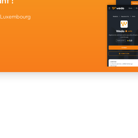
nt !
u Luxembourg
À PROPOS
DÉCOUVRIR
La