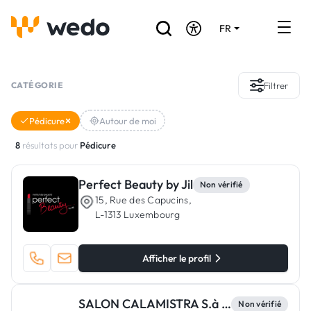
FR
DE
EN
Annuaire des Artisans
CATÉGORIE
Filtrer
Demande de devis
Pédicure
Autour de moi
Réalisations
8
résultats pour
Pédicure
Aides et subventions
Perfect Beauty by Jil
Non vérifié
15, Rue des Capucins,
Offres d'emploi
L-1313 Luxembourg
Vous êtes un Artisan ?
Afficher le profil
Connexion
SALON CALAMISTRA S.à r.l.
Non vérifié