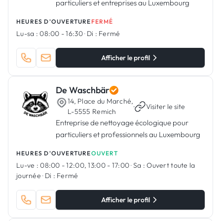
particuliers et entreprises au Luxembourg
HEURES D'OUVERTURE
FERMÉ
Lu-sa :
08:00 - 16:30
·
Di :
Fermé
Afficher le profil
De Waschbär
14, Place du Marché,
·
Visiter le site
L-5555 Remich
Entreprise de nettoyage écologique pour
particuliers et professionnels au Luxembourg
HEURES D'OUVERTURE
OUVERT
Lu-ve :
08:00 - 12:00, 13:00 - 17:00
·
Sa :
Ouvert toute la
journée
·
Di :
Fermé
Afficher le profil