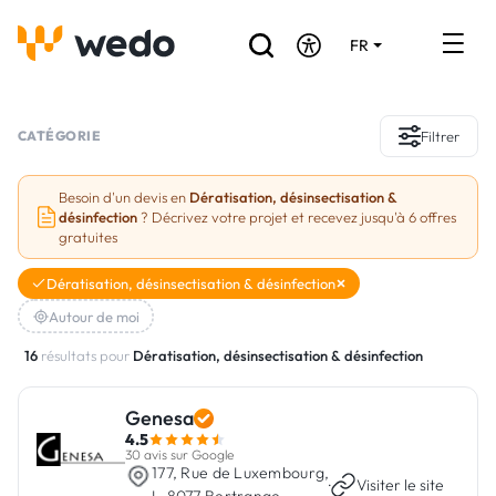
FR
DE
EN
Annuaire des Artisans
CATÉGORIE
Filtrer
Demande de devis
Besoin d'un devis en
Dératisation, désinsectisation &
désinfection
? Décrivez votre projet et recevez jusqu'à 6 offres
Réalisations
gratuites
Aides et subventions
Dératisation, désinsectisation & désinfection
Autour de moi
Offres d'emploi
16
résultats pour
Dératisation, désinsectisation & désinfection
Vous êtes un Artisan ?
Genesa
4.5
Connexion
30 avis sur Google
177, Rue de Luxembourg,
·
Visiter le site