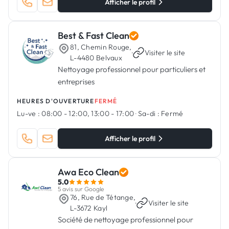
Afficher le profil
Best & Fast Clean
81, Chemin Rouge,
·
Visiter le site
L-4480 Belvaux
Nettoyage professionnel pour particuliers et
entreprises
HEURES D'OUVERTURE
FERMÉ
Lu-ve :
08:00 - 12:00, 13:00 - 17:00
·
Sa-di :
Fermé
Afficher le profil
Awa Eco Clean
5.0
5 avis sur Google
76, Rue de Tétange,
·
Visiter le site
L-3672 Kayl
Société de nettoyage professionnel pour