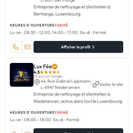
L-8077 Bertrange
Entreprise de nettoyage et d'entretien à
Bertrange, Luxembourg
HEURES D'OUVERTURE
FERMÉ
Lu-ve :
08:30 - 12:00, 14:00 - 17:00
·
Sa-di :
Fermé
Afficher le profil
Lux Fée
4.5
23 avis sur Google
44, Rue Gabriel Lippmann,
·
Visiter le site
L-6947 Niederanven
Entreprise de nettoyage et d'entretien à
Niederanven, active dans tout le Luxembourg
HEURES D'OUVERTURE
FERMÉ
Lu-ve :
08:00 - 18:00
·
Sa-di :
Fermé