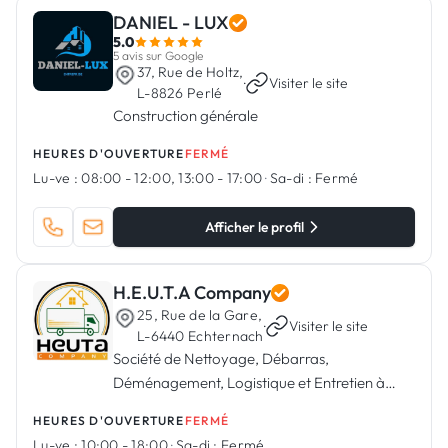
DANIEL - LUX
5.0
5 avis sur Google
37, Rue de Holtz,
·
Visiter le site
L-8826 Perlé
Construction générale
HEURES D'OUVERTURE
FERMÉ
Lu-ve :
08:00 - 12:00, 13:00 - 17:00
·
Sa-di :
Fermé
Afficher le profil
H.E.U.T.A Company
25, Rue de la Gare,
·
Visiter le site
L-6440 Echternach
Société de Nettoyage, Débarras,
Déménagement, Logistique et Entretien à
Echternach, Luxembourg
HEURES D'OUVERTURE
FERMÉ
Lu-ve :
10:00 - 18:00
·
Sa-di :
Fermé