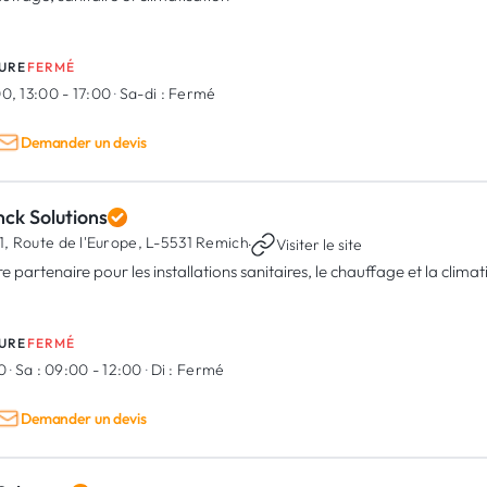
URE
FERMÉ
0, 13:00 - 17:00
·
Sa-di :
Fermé
Demander un devis
ck Solutions
1, Route de l'Europe,
L-5531 Remich
·
Visiter le site
e partenaire pour les installations sanitaires, le chauffage et la clima
URE
FERMÉ
00
·
Sa :
09:00 - 12:00
·
Di :
Fermé
Demander un devis