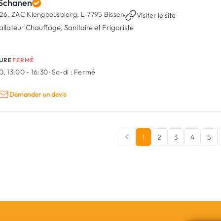
 Schanen
26, ZAC Klengbousbierg,
L-7795 Bissen
·
Visiter le site
tallateur Chauffage, Sanitaire et Frigoriste
URE
FERMÉ
0, 13:00 - 16:30
·
Sa-di :
Fermé
Demander un devis
1
2
3
4
5