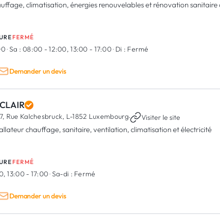
uffage, climatisation, énergies renouvelables et rénovation sanitair
URE
FERMÉ
00
·
Sa :
08:00 - 12:00, 13:00 - 17:00
·
Di :
Fermé
Demander un devis
CLAIR
7, Rue Kalchesbruck,
L-1852 Luxembourg
·
Visiter le site
allateur chauffage, sanitaire, ventilation, climatisation et électricité
URE
FERMÉ
0, 13:00 - 17:00
·
Sa-di :
Fermé
Demander un devis