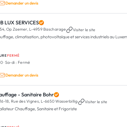
Demander un devis
B LUX SERVICES
54, Op Zaemer,
L-4959 Bascharage
·
Visiter le site
uffage, climatisation, photovoltaïque et services industriels au Lux
URE
FERMÉ
00
·
Sa-di :
Fermé
Demander un devis
uffage - Sanitaire Bohr
16-18, Rue des Vignes,
L-6650 Wasserbillig
·
Visiter le site
tallateur Chauffage, Sanitaire et Frigoriste