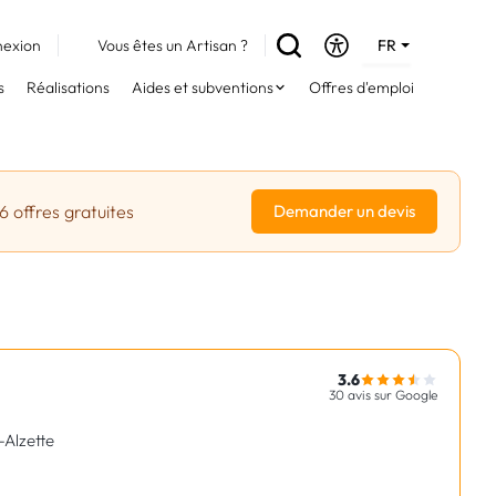
exion
Vous êtes un Artisan ?
FR
DE
s
Réalisations
Aides et subventions
Offres d'emploi
EN
6 offres gratuites
Demander un devis
3.6
30 avis sur Google
-Alzette