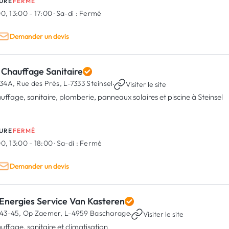
URE
FERMÉ
0, 13:00 - 17:00
·
Sa-di :
Fermé
Demander un devis
 Chauffage Sanitaire
34A, Rue des Prés,
L-7333 Steinsel
·
Visiter le site
uffage, sanitaire, plomberie, panneaux solaires et piscine à Steinsel
URE
FERMÉ
0, 13:00 - 18:00
·
Sa-di :
Fermé
Demander un devis
Energies Service Van Kasteren
43-45, Op Zaemer,
L-4959 Bascharage
·
Visiter le site
uffage, sanitaire et climatisation