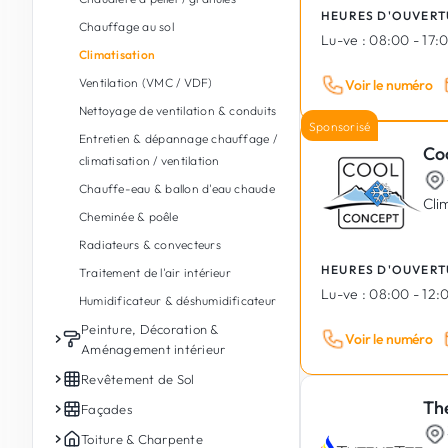
Adoucisseurs & traitement d'eau
Maçonnerie de jardin
Audit & conseil énergétique
HEURES D'OUVERT
Fondations & soutènement
Chauffage au sol
Douche à l'italienne
Gazon
Rénovation énergétique
Lu-ve :
08:00 - 17:
Construction en bois
Climatisation
Dépannage plomberie
Pavage
Isolation thermique
Terrassement
Ventilation (VMC / VDF)
Voir le numéro
Robinetterie & mitigeurs
Entrée de garage
Géothermie
Isolation, étanchéité & drainage
Nettoyage de ventilation & conduits
Réparation de tuyaux &
Abattage & élagage
Récupération & gestion de l'eau de
Sponsorisé
Démolition
canalisations
Entretien & dépannage chauffage /
pluie
Co
Plantation d'arbres & fleurs
Balcons
climatisation / ventilation
Débouchage & curage de tuyaux
Débroussaillage & nettoyage de
Traitement humidité & moisissures
Chauffe-eau & ballon d'eau chaude
Spa intérieur, sauna & hammam
terrain
Cli
Construction modulaire &
Cheminée & poêle
Salle de bain PMR / accessible
Abris de jardin & chalets en bois
préfabriqué
Radiateurs & convecteurs
Sanitaires publics & commerciaux
Arrosage automatique
Béton armé & préfabriqué
HEURES D'OUVERT
Traitement de l'air intérieur
Cuisine extérieure / Outdoor
Construction de bâtiment industriel
Lu-ve :
08:00 - 12:0
Humidificateur & déshumidificateur
kitchen
Peinture, Décoration &
Spa & jacuzzi extérieur
Voir le numéro
Aménagement intérieur
Bassins & fontaines de jardin
Peinture intérieure
Revêtement de Sol
Piscines (construction, rénovation
Th
Peinture extérieure
Carrelage intérieur
Façades
et entretien)
Plâtre & enduits
Carrelage extérieur & terrasse
Façades
Toiture & Charpente