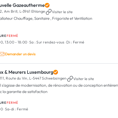
uvelle Gazeautherme
2, Am Brill,
L-3961 Ehlange
·
Visiter le site
allateur Chauffage, Sanitaire , Frigoriste et Ventilation
URE
FERMÉ
0, 13:00 - 18:00
·
Sa :
Sur rendez-vous
·
Di :
Fermé
Demander un devis
ux & Meurers Luxembourg
111, Route du Vin,
L-5447 Schwebsingen
·
Visiter le site
il s'agisse de modernisation, de rénovation ou de conception entièrem
c la garantie de satisfaction
URE
FERMÉ
00
·
Sa-di :
Fermé