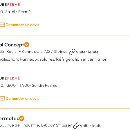
URE
FERMÉ
00
·
Sa-di :
Fermé
Demander un devis
ol Concept
35, Rue J-F Kennedy,
L-7327 Steinsel
·
Visiter le site
matisation, Panneaux solaires, Réfrigération et ventilation
URE
FERMÉ
0, 13:00 - 17:00
·
Sa-di :
Fermé
Demander un devis
ermotec
30, Rue de l'Industrie,
L-8069 Strassen
·
Visiter le site