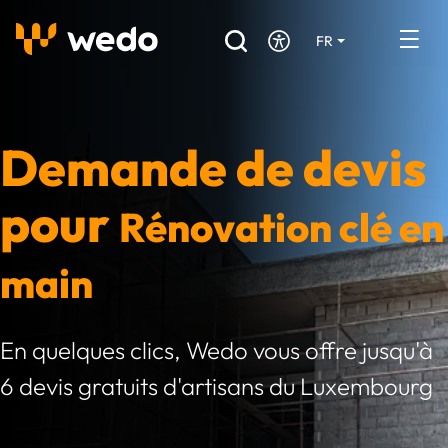
FR
DE
EN
Annuaire des Artisans
Demande de devis
Demande de devis
Réalisations
pour
Rénovation clé en
Aides et subventions
main
Offres d'emploi
En quelques clics, Wedo vous offre jusqu'à
Vous êtes un Artisan ?
6 devis gratuits d'artisans du Luxembourg
Connexion