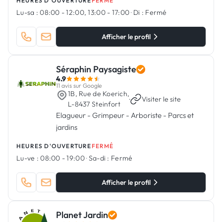
HEURES D'OUVERTURE
FERMÉ
Lu-sa :
08:00 - 12:00, 13:00 - 17:00
·
Di :
Fermé
Afficher le profil
Séraphin Paysagiste
4.9
11 avis sur Google
1B, Rue de Koerich,
·
Visiter le site
L-8437 Steinfort
Elagueur - Grimpeur - Arboriste - Parcs et
jardins
HEURES D'OUVERTURE
FERMÉ
Lu-ve :
08:00 - 19:00
·
Sa-di :
Fermé
Afficher le profil
Planet Jardin