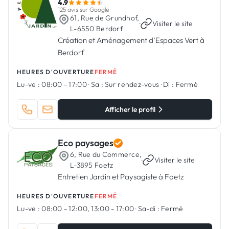
4.9
125 avis sur Google
61, Rue de Grundhof,
·
Visiter le site
L-6550 Berdorf
Création et Aménagement d’Espaces Vert à
Berdorf
HEURES D'OUVERTURE
FERMÉ
Lu-ve :
08:00 - 17:00
·
Sa :
Sur rendez-vous
·
Di :
Fermé
Afficher le profil
Eco paysages
6, Rue du Commerce,
·
Visiter le site
L-3895 Foetz
Entretien Jardin et Paysagiste à Foetz
HEURES D'OUVERTURE
FERMÉ
Lu-ve :
08:00 - 12:00, 13:00 - 17:00
·
Sa-di :
Fermé