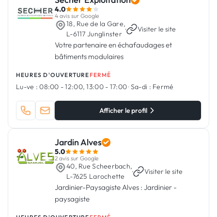
4.0
4 avis sur Google
18, Rue de la Gare,
·
Visiter le site
L-6117 Junglinster
Votre partenaire en échafaudages et
bâtiments modulaires
HEURES D'OUVERTURE
FERMÉ
Lu-ve :
08:00 - 12:00, 13:00 - 17:00
·
Sa-di :
Fermé
Afficher le profil
Jardin Alves
5.0
2 avis sur Google
40, Rue Scheerbach,
·
Visiter le site
L-7625 Larochette
Jardinier-Paysagiste Alves : Jardinier -
paysagiste