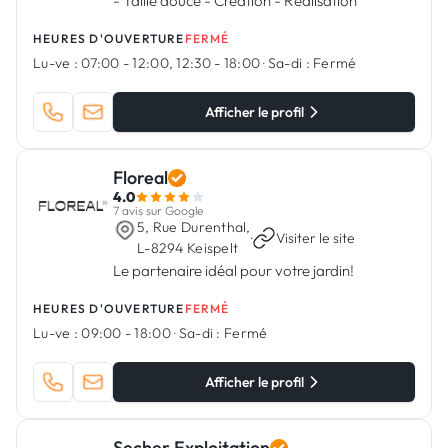
- Taille douce - Création - Réalisation
HEURES D'OUVERTURE
FERMÉ
Lu-ve :
07:00 - 12:00, 12:30 - 18:00
·
Sa-di :
Fermé
Afficher le profil
Floreal
4.0
7 avis sur Google
5, Rue Durenthal,
·
Visiter le site
L-8294 Keispelt
Le partenaire idéal pour votre jardin!
HEURES D'OUVERTURE
FERMÉ
Lu-ve :
09:00 - 18:00
·
Sa-di :
Fermé
Afficher le profil
Secher Exploitation