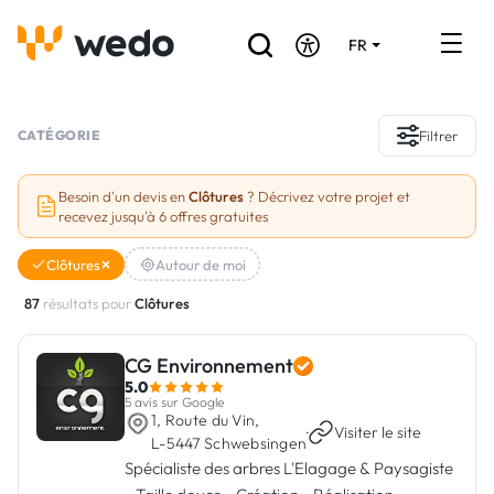
FR
DE
EN
Annuaire des Artisans
CATÉGORIE
Filtrer
Demande de devis
Besoin d'un devis en
Clôtures
? Décrivez votre projet et
recevez jusqu'à 6 offres gratuites
Réalisations
Clôtures
Autour de moi
Aides et subventions
87
résultats pour
Clôtures
Offres d'emploi
CG Environnement
5.0
Vous êtes un Artisan ?
5 avis sur Google
1, Route du Vin,
·
Visiter le site
L-5447 Schwebsingen
Connexion
Spécialiste des arbres L'Elagage & Paysagiste