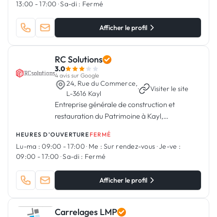
13:00 - 17:00
·
Sa-di :
Fermé
Afficher le profil
RC Solutions
3.0
4 avis sur Google
24, Rue du Commerce,
·
Visiter le site
L-3616 Kayl
Entreprise générale de construction et
restauration du Patrimoine à Kayl,
Luxembourg
HEURES D'OUVERTURE
FERMÉ
Lu-ma :
09:00 - 17:00
·
Me :
Sur rendez-vous
·
Je-ve :
09:00 - 17:00
·
Sa-di :
Fermé
Afficher le profil
Carrelages LMP