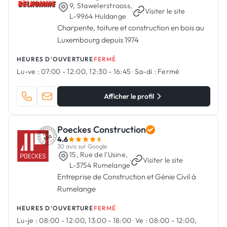
9, Stawelerstrooss,
·
Visiter le site
L-9964 Huldange
Charpente, toiture et construction en bois au
Luxembourg depuis 1974
HEURES D'OUVERTURE
FERMÉ
Lu-ve :
07:00 - 12:00, 12:30 - 16:45
·
Sa-di :
Fermé
Afficher le profil
Poeckes Construction
4.6
30 avis sur Google
15, Rue de l'Usine,
·
Visiter le site
L-3754 Rumelange
Entreprise de Construction et Génie Civil à
Rumelange
HEURES D'OUVERTURE
FERMÉ
Lu-je :
08:00 - 12:00, 13:00 - 18:00
·
Ve :
08:00 - 12:00,