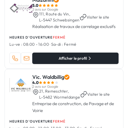
5.0
2 avis sur Google
111, Route du Vin,
·
Visiter le site
L-5447 Schwebsingen
Réalisation de travaux de carrelage exclusifs
HEURES D'OUVERTURE
FERMÉ
Lu-ve :
08:00 - 16:00
·
Sa-di :
Fermé
Afficher le profil
Vic. Waldbillig
4.0
2 avis sur Google
21, Remeschter,
·
Visiter le site
L-5482 Wormeldange
Entreprise de construction, de Pavage et de
Voirie
HEURES D'OUVERTURE
FERMÉ