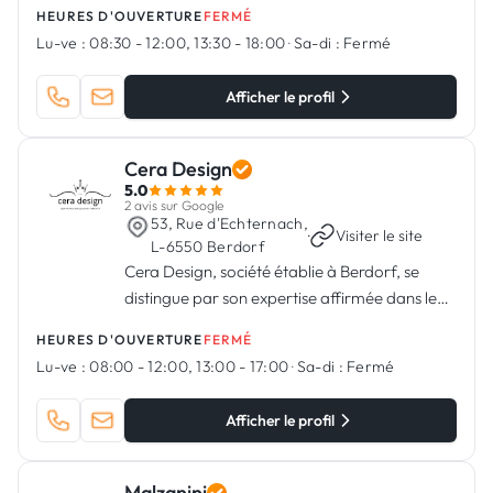
HEURES D'OUVERTURE
FERMÉ
Lu-ve :
08:30 - 12:00, 13:30 - 18:00
·
Sa-di :
Fermé
Afficher le profil
Cera Design
5.0
2 avis sur Google
53, Rue d'Echternach,
·
Visiter le site
L-6550 Berdorf
Cera Design, société établie à Berdorf, se
distingue par son expertise affirmée dans le
domaine de la pose de carrelage, de dalles et
HEURES D'OUVERTURE
FERMÉ
de mosaïques, offrant également une gamme
Lu-ve :
08:00 - 12:00, 13:00 - 17:00
·
Sa-di :
Fermé
complète de produits et de services dans le
secteur du revêtement
Afficher le profil
Malzanini