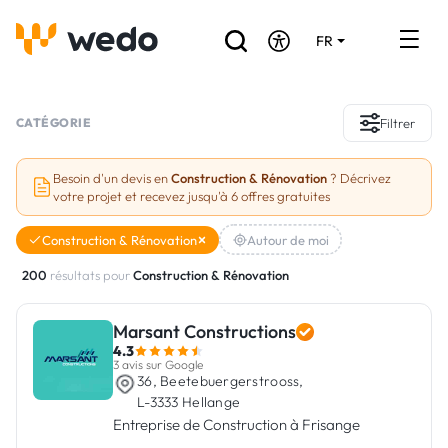
FR
DE
EN
Annuaire des Artisans
CATÉGORIE
Filtrer
Demande de devis
Besoin d'un devis en
Construction & Rénovation
? Décrivez
votre projet et recevez jusqu'à 6 offres gratuites
Réalisations
Construction & Rénovation
Autour de moi
Aides et subventions
200
résultats pour
Construction & Rénovation
Offres d'emploi
Marsant Constructions
4.3
Vous êtes un Artisan ?
3 avis sur Google
36, Beetebuergerstrooss,
L-3333 Hellange
Connexion
Entreprise de Construction à Frisange