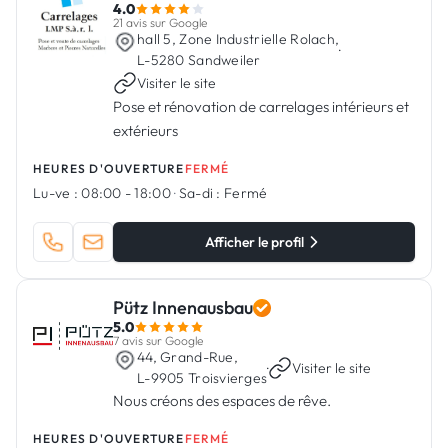
4.0
21 avis sur Google
hall 5, Zone Industrielle Rolach,
·
L-5280 Sandweiler
Visiter le site
Pose et rénovation de carrelages intérieurs et
extérieurs
HEURES D'OUVERTURE
FERMÉ
Lu-ve :
08:00 - 18:00
·
Sa-di :
Fermé
Afficher le profil
Pütz Innenausbau
5.0
7 avis sur Google
44, Grand-Rue,
·
Visiter le site
L-9905 Troisvierges
Nous créons des espaces de rêve.
HEURES D'OUVERTURE
FERMÉ