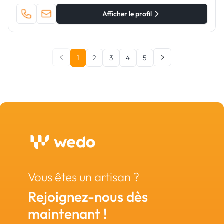
Afficher le profil
1
2
3
4
5
Vous êtes un artisan ?
Rejoignez-nous dès
maintenant !