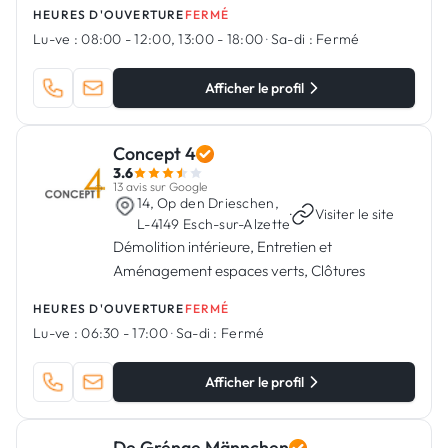
HEURES D'OUVERTURE
FERMÉ
Lu-ve :
08:00 - 12:00, 13:00 - 18:00
·
Sa-di :
Fermé
Afficher le profil
Concept 4
3.6
13 avis sur Google
14, Op den Drieschen,
·
Visiter le site
L-4149 Esch-sur-Alzette
Démolition intérieure, Entretien et
Aménagement espaces verts, Clôtures
HEURES D'OUVERTURE
FERMÉ
Lu-ve :
06:30 - 17:00
·
Sa-di :
Fermé
Afficher le profil
De Grénge Männchen