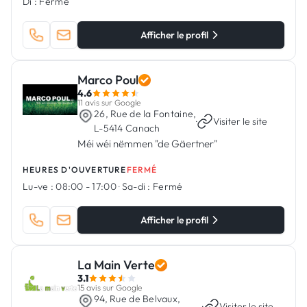
Di :
Fermé
Afficher le profil
Marco Poul
4.6
11 avis sur Google
26, Rue de la Fontaine,
·
Visiter le site
L-5414 Canach
Méi wéi nëmmen "de Gäertner"
HEURES D'OUVERTURE
FERMÉ
Lu-ve :
08:00 - 17:00
·
Sa-di :
Fermé
Afficher le profil
La Main Verte
3.1
15 avis sur Google
94, Rue de Belvaux,
·
Visiter le site