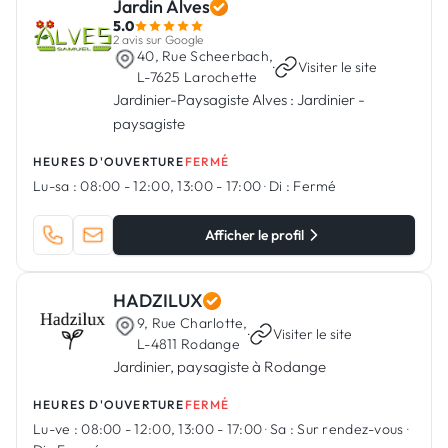
Jardin Alves
5.0
2 avis sur Google
40, Rue Scheerbach,
·
Visiter le site
L-7625 Larochette
Jardinier-Paysagiste Alves : Jardinier -
paysagiste
HEURES D'OUVERTURE
FERMÉ
Lu-sa :
08:00 - 12:00, 13:00 - 17:00
·
Di :
Fermé
Afficher le profil
HADZILUX
9, Rue Charlotte,
·
Visiter le site
L-4811 Rodange
Jardinier, paysagiste à Rodange
HEURES D'OUVERTURE
FERMÉ
Lu-ve :
08:00 - 12:00, 13:00 - 17:00
·
Sa :
Sur rendez-vous
·