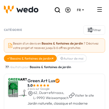
FR
DE
EN
Annuaire des Artisans
CATÉGORIE
Filtrer
Demande de devis
Besoin d'un devis en
Bassins & fontaines de jardin
? Décrivez
votre projet et recevez jusqu'à 6 offres gratuites
Réalisations
Bassins & fontaines de jardin
Autour de moi
Aides et subventions
77
résultats pour
Bassins & fontaines de jardin
Offres d'emploi
Green Art Lux
5.0
Vous êtes un Artisan ?
2 avis sur Google
62, Duarrefstrooss,
·
Visiter le site
L-9990 Weiswampach
Connexion
Jardin naturelle, classique et moderne