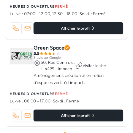
HEURES D'OUVERTURE
FERMÉ
Lu-ve :
07:00 - 12:00, 12:30 - 18:00
·
Sa-di :
Fermé
Afficher le profil
Green Space
3.5
8 avis sur Google
60, Rue Centrale,
·
Visiter le site
L-4499 Limpach
Aménagement, création et entretien
d'espaces verts à Limpach
HEURES D'OUVERTURE
FERMÉ
Lu-ve :
08:00 - 17:00
·
Sa-di :
Fermé
Afficher le profil