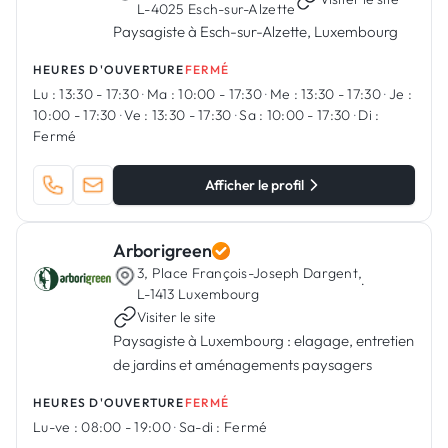
L-4025 Esch-sur-Alzette
Paysagiste à Esch-sur-Alzette, Luxembourg
HEURES D'OUVERTURE
FERMÉ
Lu :
13:30 - 17:30
·
Ma :
10:00 - 17:30
·
Me :
13:30 - 17:30
·
Je :
10:00 - 17:30
·
Ve :
13:30 - 17:30
·
Sa :
10:00 - 17:30
·
Di :
Fermé
Afficher le profil
Arborigreen
3, Place François-Joseph Dargent,
·
L-1413 Luxembourg
Visiter le site
Paysagiste à Luxembourg : elagage, entretien
de jardins et aménagements paysagers
HEURES D'OUVERTURE
FERMÉ
Lu-ve :
08:00 - 19:00
·
Sa-di :
Fermé