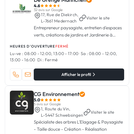
4.6
32 avis sur Google
17, Rue de Diekirch,
·
Visiter le site
L-7661 Medernach
Entrepreneur paysagiste, entretien d'espaces
verts, créations de jardins et Jardinerie à
Medernach
HEURES D'OUVERTURE
FERMÉ
Lu-ve :
08:00 - 12:00, 13:00 - 17:00
·
Sa :
08:00 - 12:00,
13:00 - 16:00
·
Di :
Fermé
Afficher le profil
CG Environnement
5.0
5 avis sur Google
1, Route du Vin,
·
Visiter le site
L-5447 Schwebsingen
Spécialiste des arbres L'Elagage & Paysagiste
- Taille douce - Création - Réalisation