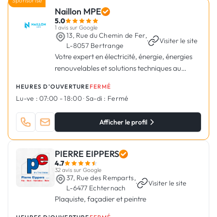
Sponsorisé
Naillon MPE
5.0
1 avis sur Google
13, Rue du Chemin de Fer,
·
Visiter le site
L-8057 Bertrange
Votre expert en électricité, énergie, énergies
renouvelables et solutions techniques au
Luxembourg.
HEURES D'OUVERTURE
FERMÉ
Lu-ve :
07:00 - 18:00
·
Sa-di :
Fermé
Afficher le profil
PIERRE EIPPERS
4.7
32 avis sur Google
37, Rue des Remparts,
·
Visiter le site
L-6477 Echternach
Plaquiste, façadier et peintre