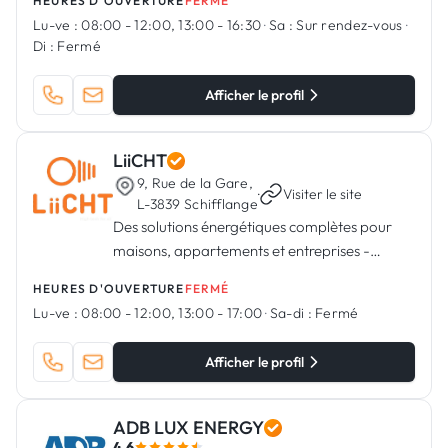
HEURES D'OUVERTURE
FERMÉ
Lu-ve :
08:00 - 12:00, 13:00 - 16:30
·
Sa :
Sur rendez-vous
·
Di :
Fermé
Afficher le profil
LiiCHT
9, Rue de la Gare,
·
Visiter le site
L-3839 Schifflange
Des solutions énergétiques complètes pour
maisons, appartements et entreprises -
Photovoltaïques, Pompe à chaleur,
HEURES D'OUVERTURE
FERMÉ
Installations électriques & domotiques
Lu-ve :
08:00 - 12:00, 13:00 - 17:00
·
Sa-di :
Fermé
Afficher le profil
ADB LUX ENERGY
4.6