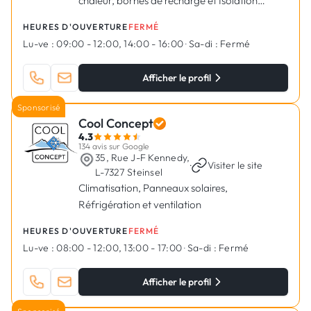
chaleur, bornes de recharge et Isolation
thermique à Dudelange
HEURES D'OUVERTURE
FERMÉ
Lu-ve :
09:00 - 12:00, 14:00 - 16:00
·
Sa-di :
Fermé
Afficher le profil
Sponsorisé
Cool Concept
4.3
134 avis sur Google
35, Rue J-F Kennedy,
·
Visiter le site
L-7327 Steinsel
Climatisation, Panneaux solaires,
Réfrigération et ventilation
HEURES D'OUVERTURE
FERMÉ
Lu-ve :
08:00 - 12:00, 13:00 - 17:00
·
Sa-di :
Fermé
Afficher le profil