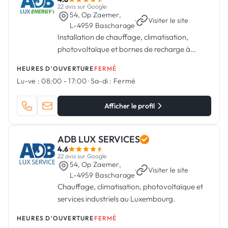
22 avis sur Google
54, Op Zaemer,
·
Visiter le site
L-4959 Bascharage
Installation de chauffage, climatisation,
photovoltaïque et bornes de recharge à
Bascharage.
HEURES D'OUVERTURE
FERMÉ
Lu-ve :
08:00 - 17:00
·
Sa-di :
Fermé
Afficher le profil
ADB LUX SERVICES
4.6
22 avis sur Google
54, Op Zaemer,
·
Visiter le site
L-4959 Bascharage
Chauffage, climatisation, photovoltaïque et
services industriels au Luxembourg.
HEURES D'OUVERTURE
FERMÉ