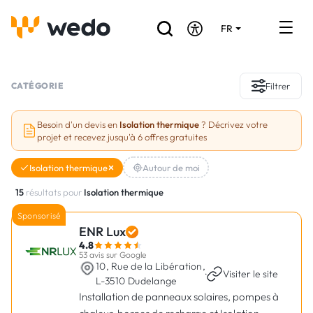
FR
DE
EN
Annuaire des Artisans
CATÉGORIE
Filtrer
Demande de devis
Besoin d'un devis en
Isolation thermique
? Décrivez votre
projet et recevez jusqu'à 6 offres gratuites
Réalisations
Isolation thermique
Autour de moi
Aides et subventions
15
résultats pour
Isolation thermique
Offres d'emploi
Sponsorisé
ENR Lux
4.8
Vous êtes un Artisan ?
53 avis sur Google
10, Rue de la Libération,
·
Visiter le site
L-3510 Dudelange
Connexion
Installation de panneaux solaires, pompes à