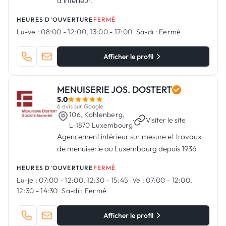
d’intérieur.
HEURES D'OUVERTURE
FERMÉ
Lu-ve :
08:00 - 12:00, 13:00 - 17:00
·
Sa-di :
Fermé
Afficher le profil
MENUISERIE JOS. DOSTERT
5.0
6 avis sur Google
106, Kohlenberg,
·
Visiter le site
L-1870 Luxembourg
Agencement intérieur sur mesure et travaux
de menuiserie au Luxembourg depuis 1936
HEURES D'OUVERTURE
FERMÉ
Lu-je :
07:00 - 12:00, 12:30 - 15:45
·
Ve :
07:00 - 12:00,
12:30 - 14:30
·
Sa-di :
Fermé
Afficher le profil