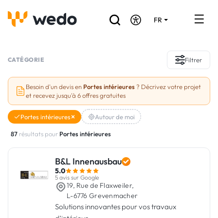
FR
DE
EN
Annuaire des Artisans
CATÉGORIE
Filtrer
Demande de devis
Besoin d'un devis en
Portes intérieures
? Décrivez votre projet
et recevez jusqu'à 6 offres gratuites
Réalisations
Portes intérieures
Autour de moi
Aides et subventions
87
résultats pour
Portes intérieures
Offres d'emploi
B&L Innenausbau
5.0
Vous êtes un Artisan ?
5 avis sur Google
19, Rue de Flaxweiler,
L-6776 Grevenmacher
Connexion
Solutions innovantes pour vos travaux