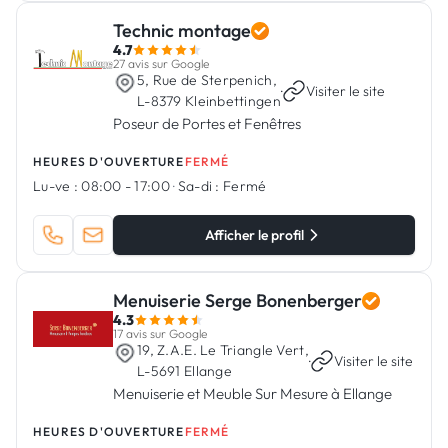
Technic montage
4.7
27 avis sur Google
5, Rue de Sterpenich,
·
Visiter le site
L-8379 Kleinbettingen
Poseur de Portes et Fenêtres
HEURES D'OUVERTURE
FERMÉ
Lu-ve :
08:00 - 17:00
·
Sa-di :
Fermé
Afficher le profil
Menuiserie Serge Bonenberger
4.3
17 avis sur Google
19, Z.A.E. Le Triangle Vert,
·
Visiter le site
L-5691 Ellange
Menuiserie et Meuble Sur Mesure à Ellange
HEURES D'OUVERTURE
FERMÉ