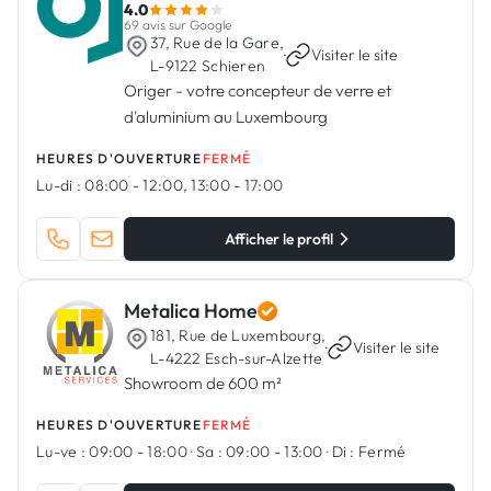
4.0
69 avis sur Google
37, Rue de la Gare,
·
Visiter le site
L-9122 Schieren
Origer - votre concepteur de verre et
d'aluminium au Luxembourg
HEURES D'OUVERTURE
FERMÉ
Lu-di :
08:00 - 12:00, 13:00 - 17:00
Afficher le profil
Metalica Home
181, Rue de Luxembourg,
·
Visiter le site
L-4222 Esch-sur-Alzette
Showroom de 600 m²
HEURES D'OUVERTURE
FERMÉ
Lu-ve :
09:00 - 18:00
·
Sa :
09:00 - 13:00
·
Di :
Fermé