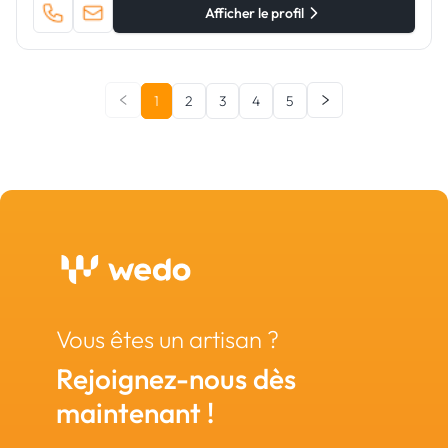
Afficher le profil
1
2
3
4
5
Vous êtes un artisan ?
Rejoignez-nous dès
maintenant !