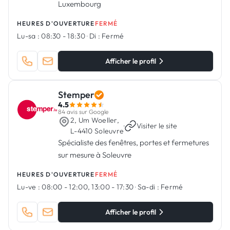
Luxembourg
HEURES D'OUVERTURE
FERMÉ
Lu-sa :
08:30 - 18:30
·
Di :
Fermé
Afficher le profil
Stemper
4.5
84 avis sur Google
2, Um Woeller,
·
Visiter le site
L-4410 Soleuvre
Spécialiste des fenêtres, portes et fermetures
sur mesure à Soleuvre
HEURES D'OUVERTURE
FERMÉ
Lu-ve :
08:00 - 12:00, 13:00 - 17:30
·
Sa-di :
Fermé
Afficher le profil