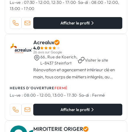
Lu-ve :
07:30 - 12:00, 12:30 - 17:00
·
Sa-di :
08:00 - 12:00,
13:00 - 17:00
Afficher le profil
Acrealux
4.0
26 avis sur Google
66, Rue de Koerich,
·
Visiter le site
L-8437 Steinfort
Rénovation et agencement intérieur clé en
main, tous corps de métiers intégrés, au
Luxembourg
HEURES D'OUVERTURE
FERMÉ
Lu-ve :
08:00 - 12:00, 13:00 - 17:30
·
Sa-di :
Fermé
Afficher le profil
MIROITERIE ORIGER