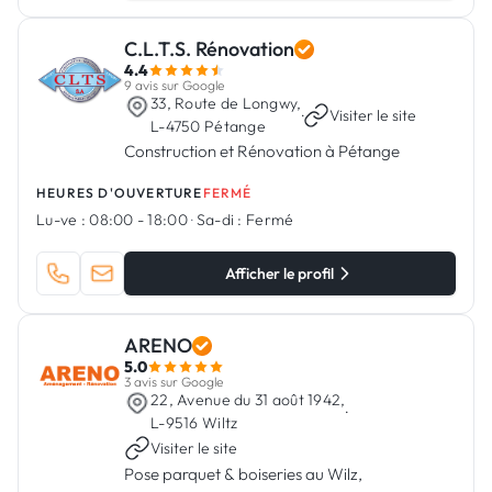
C.L.T.S. Rénovation
4.4
9 avis sur Google
33, Route de Longwy,
·
Visiter le site
L-4750 Pétange
Construction et Rénovation à Pétange
HEURES D'OUVERTURE
FERMÉ
Lu-ve :
08:00 - 18:00
·
Sa-di :
Fermé
Afficher le profil
ARENO
5.0
3 avis sur Google
22, Avenue du 31 août 1942,
·
L-9516 Wiltz
Visiter le site
Pose parquet & boiseries au Wilz,