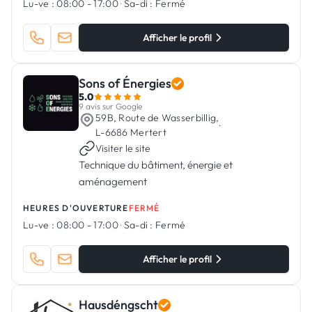
Lu-ve :
08:00 - 17:00
·
Sa-di :
Fermé
Afficher le profil
Sons of Énergies
5.0
9 avis sur Google
59B, Route de Wasserbillig,
·
L-6686 Mertert
Visiter le site
Technique du bâtiment, énergie et
aménagement
HEURES D'OUVERTURE
FERMÉ
Lu-ve :
08:00 - 17:00
·
Sa-di :
Fermé
Afficher le profil
Hausdéngscht