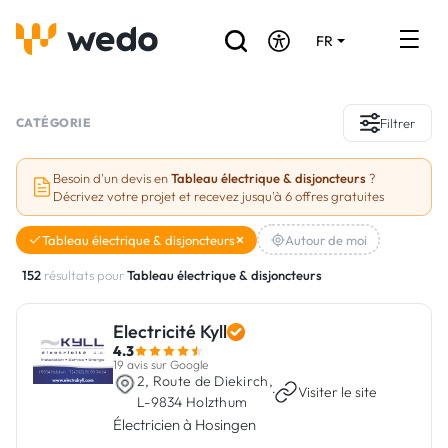
FR
DE
EN
Annuaire des Artisans
CATÉGORIE
Filtrer
Demande de devis
Besoin d'un devis en
Tableau électrique & disjoncteurs
?
Décrivez votre projet et recevez jusqu'à 6 offres gratuites
Réalisations
Tableau électrique & disjoncteurs
Autour de moi
Aides et subventions
152
résultats pour
Tableau électrique & disjoncteurs
Offres d'emploi
Electricité Kyll
4.3
Vous êtes un Artisan ?
19 avis sur Google
2, Route de Diekirch,
·
Visiter le site
L-9834 Holzthum
Connexion
Électricien à Hosingen