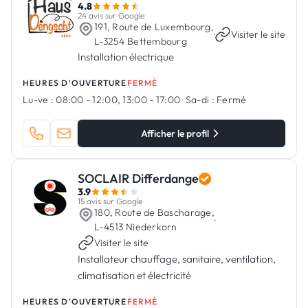
4.8
24 avis sur Google
191, Route de Luxembourg,
·
Visiter le site
L-3254 Bettembourg
Installation électrique
HEURES D'OUVERTURE
FERMÉ
Lu-ve :
08:00 - 12:00, 13:00 - 17:00
·
Sa-di :
Fermé
Afficher le profil
SOCLAIR Differdange
3.9
15 avis sur Google
180, Route de Bascharage,
·
L-4513 Niederkorn
Visiter le site
Installateur chauffage, sanitaire, ventilation,
climatisation et électricité
HEURES D'OUVERTURE
FERMÉ