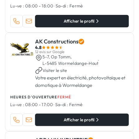
Lu-ve :
08:00 - 18:00
·
Sa-di :
Fermé
Afficher le profil
AK Constructions
4.8
12 avis sur Google
5-7, Op Tomm,
·
L-5485 Wormeldange-Haut
Visiter le site
Votre expert en électricité, photovoltaïque et
domotique à Wormeldange
HEURES D'OUVERTURE
FERMÉ
Lu-ve :
08:00 - 17:00
·
Sa-di :
Fermé
Afficher le profil