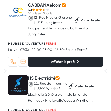
GABBANAelcom
3.1
76 avis sur Google
12, Rue Nicolas Glesener,
·
Visiter le site
L-6131 Junglinster
Équipement technique du bâtiment à
Junglinster
HEURES D'OUVERTURE
FERMÉ
Lu-ve :
07:30 - 12:00, 13:00 - 16:30
·
Sa-di :
Fermé
Afficher le profil
HS Electricité
22, Rue de l'Industrie,
·
Visiter le site
L-8399 Windhof
Électricité Générale et Installation de
Panneaux Photovoltaïques à Windhof,
Luxembourg
HEURES D'OUVERTURE
FERMÉ