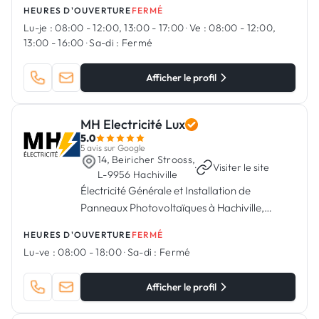
HEURES D'OUVERTURE
FERMÉ
Lu-je :
08:00 - 12:00, 13:00 - 17:00
·
Ve :
08:00 - 12:00,
13:00 - 16:00
·
Sa-di :
Fermé
Afficher le profil
MH Electricité Lux
5.0
5 avis sur Google
14, Beiricher Strooss,
·
Visiter le site
L-9956 Hachiville
Électricité Générale et Installation de
Panneaux Photovoltaïques à Hachiville,
Luxembourg
HEURES D'OUVERTURE
FERMÉ
Lu-ve :
08:00 - 18:00
·
Sa-di :
Fermé
Afficher le profil