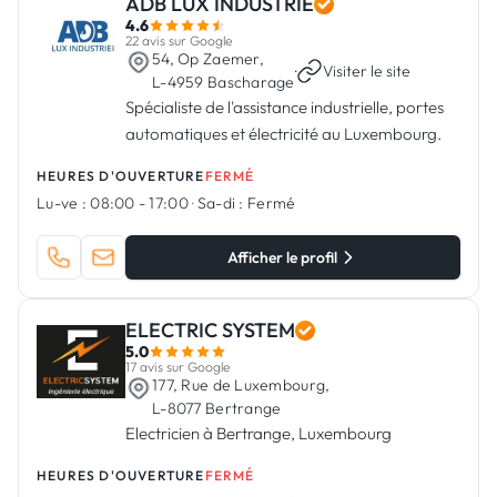
ADB LUX INDUSTRIE
4.6
22 avis sur Google
54, Op Zaemer,
·
Visiter le site
L-4959 Bascharage
Spécialiste de l'assistance industrielle, portes
automatiques et électricité au Luxembourg.
HEURES D'OUVERTURE
FERMÉ
Lu-ve :
08:00 - 17:00
·
Sa-di :
Fermé
Afficher le profil
ELECTRIC SYSTEM
5.0
17 avis sur Google
177, Rue de Luxembourg,
L-8077 Bertrange
Electricien à Bertrange, Luxembourg
HEURES D'OUVERTURE
FERMÉ