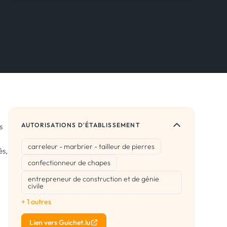
AUTORISATIONS D'ÉTABLISSEMENT
s
carreleur - marbrier - tailleur de pierres
és,
confectionneur de chapes
entrepreneur de construction et de génie
civile
+ 1 autres
Lien vers Guichet.lu