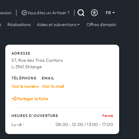
exion
Vous êtes un Artisan ?
FR
DE
s
Réalisations
Aides et subventions
Offres d'emploi
EN
ADRESSE
57, Rue des Trois Cantons
L-3961 Ehlange
TÉLÉPHONE
EMAIL
Voir le numéro
Voir l'e-mail
Partager la fiche
HEURES D'OUVERTURE
Fermé
Lu-di :
08:00 - 12:00 / 13:00 - 17:00