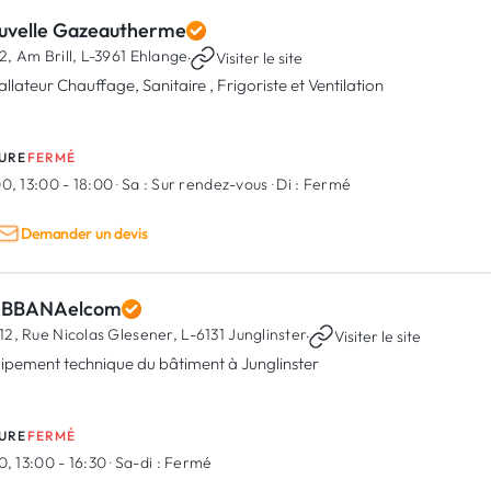
uvelle Gazeautherme
2, Am Brill,
L-3961 Ehlange
·
Visiter le site
allateur Chauffage, Sanitaire , Frigoriste et Ventilation
URE
FERMÉ
0, 13:00 - 18:00
·
Sa :
Sur rendez-vous
·
Di :
Fermé
Demander un devis
BBANAelcom
12, Rue Nicolas Glesener,
L-6131 Junglinster
·
Visiter le site
ipement technique du bâtiment à Junglinster
URE
FERMÉ
0, 13:00 - 16:30
·
Sa-di :
Fermé