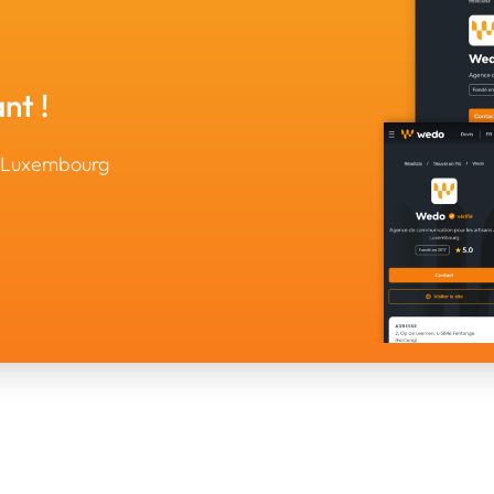
nt !
u Luxembourg