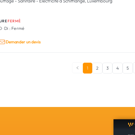
uffage - Sanitaire - Electricité à Schifflange, Luxembourg
URE
FERMÉ
30
·
Di :
Fermé
Demander un devis
1
2
3
4
5