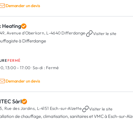
Demander un devis
x Heating
49, Avenue d'Oberkorn,
L-4640 Differdange
·
Visiter le site
uffagiste à Differdange
URE
FERMÉ
0, 13:00 - 17:00
·
Sa-di :
Fermé
Demander un devis
NTEC Sàrl
5, Rue des Jardins,
L-4151 Esch-sur-Alzette
·
Visiter le site
tallation de chauffage, climatisation, sanitaires et VMC à Esch-sur-Alz