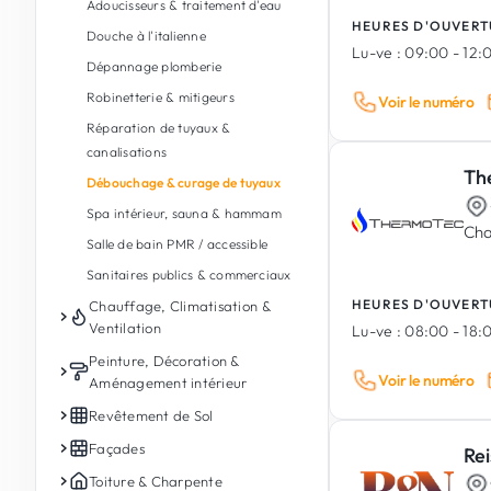
Adoucisseurs & traitement d'eau
Maçonnerie de jardin
Audit & conseil énergétique
Fondations & soutènement
HEURES D'OUVERT
Douche à l'italienne
Gazon
Rénovation énergétique
Construction en bois
Lu-ve :
09:00 - 12:0
Dépannage plomberie
Pavage
Isolation thermique
Terrassement
Robinetterie & mitigeurs
Voir le numéro
Entrée de garage
Géothermie
Isolation, étanchéité & drainage
Réparation de tuyaux &
Abattage & élagage
Récupération & gestion de l'eau de
Démolition
canalisations
pluie
Plantation d'arbres & fleurs
Balcons
Th
Débouchage & curage de tuyaux
Débroussaillage & nettoyage de
Traitement humidité & moisissures
Spa intérieur, sauna & hammam
terrain
Cha
Construction modulaire &
Salle de bain PMR / accessible
Abris de jardin & chalets en bois
préfabriqué
Sanitaires publics & commerciaux
Arrosage automatique
Béton armé & préfabriqué
HEURES D'OUVERT
Chauffage, Climatisation &
Cuisine extérieure / Outdoor
Construction de bâtiment industriel
Ventilation
Lu-ve :
08:00 - 18:
kitchen
Chaudière gaz / fioul / bois
Peinture, Décoration &
Spa & jacuzzi extérieur
Voir le numéro
Aménagement intérieur
Chaudière à pellet / granulés
Bassins & fontaines de jardin
Peinture intérieure
Revêtement de Sol
Chauffage au sol
Piscines (construction, rénovation
Peinture extérieure
Carrelage intérieur
Façades
Re
et entretien)
Climatisation
Plâtre & enduits
Carrelage extérieur & terrasse
Façades
Toiture & Charpente
Ventilation (VMC / VDF)