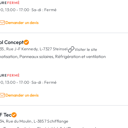
URE
FERMÉ
0, 13:00 - 17:00
·
Sa-di :
Fermé
Demander un devis
ol Concept
35, Rue J-F Kennedy,
L-7327 Steinsel
·
Visiter le site
matisation, Panneaux solaires, Réfrigération et ventilation
URE
FERMÉ
0, 13:00 - 17:00
·
Sa-di :
Fermé
Demander un devis
F Tec
34, Rue du Moulin,
L-3857 Schifflange