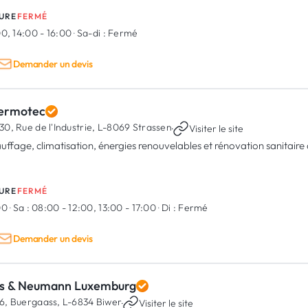
URE
FERMÉ
0, 14:00 - 16:00
·
Sa-di :
Fermé
Demander un devis
ermotec
30, Rue de l'Industrie,
L-8069 Strassen
·
Visiter le site
uffage, climatisation, énergies renouvelables et rénovation sanitair
URE
FERMÉ
00
·
Sa :
08:00 - 12:00, 13:00 - 17:00
·
Di :
Fermé
Demander un devis
is & Neumann Luxemburg
6, Buergaass,
L-6834 Biwer
·
Visiter le site