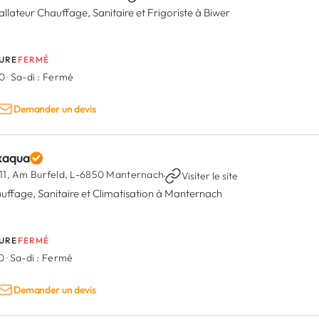
tallateur Chauffage, Sanitaire et Frigoriste à Biwer
URE
FERMÉ
00
·
Sa-di :
Fermé
Demander un devis
xaqua
11, Am Burfeld,
L-6850 Manternach
·
Visiter le site
uffage, Sanitaire et Climatisation à Manternach
URE
FERMÉ
00
·
Sa-di :
Fermé
Demander un devis