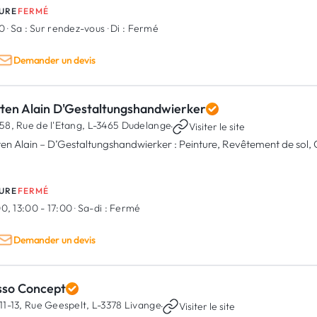
URE
FERMÉ
00
·
Sa :
Sur rendez-vous
·
Di :
Fermé
Demander un devis
tten Alain D'Gestaltungshandwierker
58, Rue de l'Etang,
L-3465 Dudelange
·
Visiter le site
ten Alain – D’Gestaltungshandwierker : Peinture, Revêtement de sol,
URE
FERMÉ
0, 13:00 - 17:00
·
Sa-di :
Fermé
Demander un devis
sso Concept
11-13, Rue Geespelt,
L-3378 Livange
·
Visiter le site