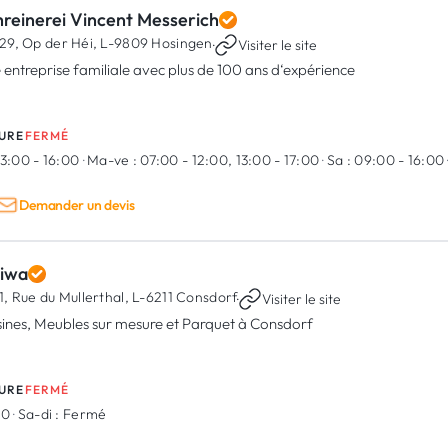
hreinerei Vincent Messerich
29, Op der Héi,
L-9809 Hosingen
·
Visiter le site
 entreprise familiale avec plus de 100 ans d‘expérience
URE
FERMÉ
13:00 - 16:00
·
Ma-ve :
07:00 - 12:00, 13:00 - 17:00
·
Sa :
09:00 - 16:00
Demander un devis
diwa
1, Rue du Mullerthal,
L-6211 Consdorf
·
Visiter le site
sines, Meubles sur mesure et Parquet à Consdorf
URE
FERMÉ
00
·
Sa-di :
Fermé