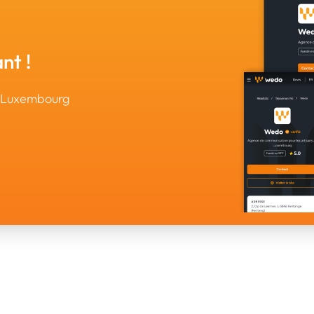
nt !
u Luxembourg