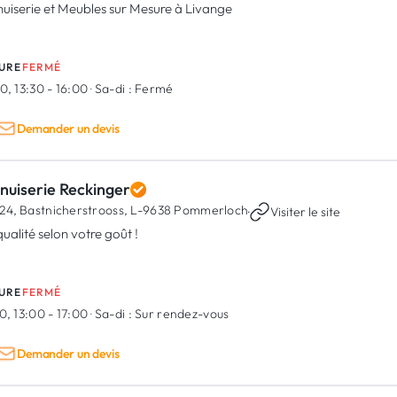
uiserie et Meubles sur Mesure à Livange
URE
FERMÉ
0, 13:30 - 16:00
·
Sa-di :
Fermé
Demander un devis
nuiserie Reckinger
24, Bastnicherstrooss,
L-9638 Pommerloch
·
Visiter le site
ualité selon votre goût !
URE
FERMÉ
0, 13:00 - 17:00
·
Sa-di :
Sur rendez-vous
Demander un devis