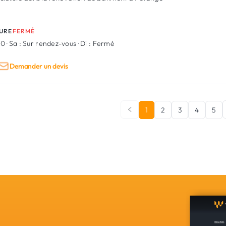
URE
FERMÉ
00
·
Sa :
Sur rendez-vous
·
Di :
Fermé
Demander un devis
1
2
3
4
5