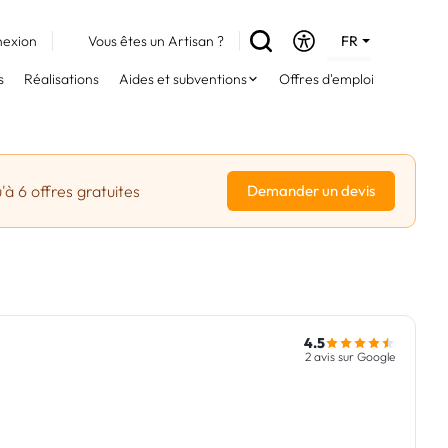
exion
Vous êtes un Artisan ?
FR
DE
s
Réalisations
Aides et subventions
Offres d'emploi
EN
'à 6 offres gratuites
Demander un devis
4.5
2 avis sur Google