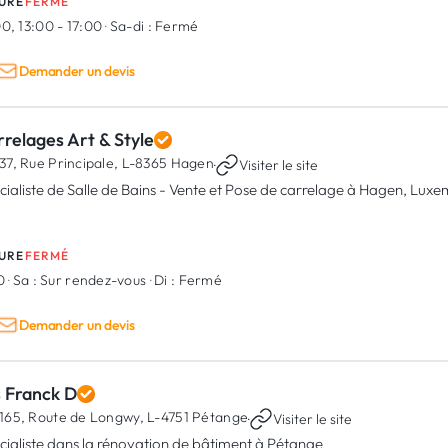
URE
FERMÉ
0, 13:00 - 17:00
·
Sa-di :
Fermé
Demander un devis
relages Art & Style
37, Rue Principale,
L-8365 Hagen
·
Visiter le site
cialiste de Salle de Bains - Vente et Pose de carrelage à Hagen, Lux
URE
FERMÉ
00
·
Sa :
Sur rendez-vous
·
Di :
Fermé
Demander un devis
s Franck D
165, Route de Longwy,
L-4751 Pétange
·
Visiter le site
cialiste dans la rénovation de bâtiment à Pétange