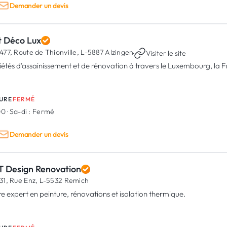
Demander un devis
t Déco Lux
477, Route de Thionville,
L-5887 Alzingen
·
Visiter le site
iétés d'assainissement et de rénovation à travers le Luxembourg, la F
URE
FERMÉ
00
·
Sa-di :
Fermé
Demander un devis
T Design Renovation
31, Rue Enz,
L-5532 Remich
re expert en peinture, rénovations et isolation thermique.