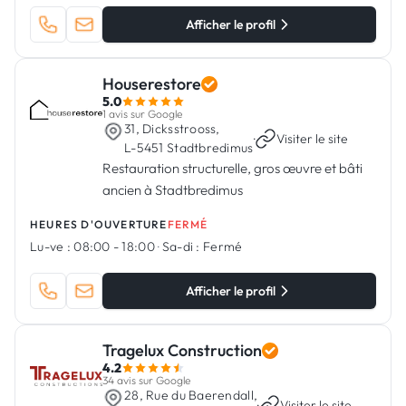
Afficher le profil
Houserestore
5.0
1 avis sur Google
31, Dicksstrooss,
·
Visiter le site
L-5451 Stadtbredimus
Restauration structurelle, gros œuvre et bâti
ancien à Stadtbredimus
HEURES D'OUVERTURE
FERMÉ
Lu-ve :
08:00 - 18:00
·
Sa-di :
Fermé
Afficher le profil
Tragelux Construction
4.2
34 avis sur Google
28, Rue du Baerendall,
·
Visiter le site