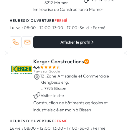
L-8212 Mamer
Entreprise de Construction à Mamer
HEURES D'OUVERTURE
FERMÉ
Lu-ve :
08:00 - 12:00, 13:00 - 17:00
·
Sa-di :
Fermé
Afficher le profil
Kerger Constructions
4.4
7 avis sur Google
12, Zone Artisanale et Commerciale
Klengbusbierg,
L-7795 Bissen
·
Visiter le site
Construction de bâtiments agricoles et
industriels clé en main à Bissen
HEURES D'OUVERTURE
FERMÉ
Lu-ve :
08:00 - 12:00, 13:00 - 17:00
·
Sa-di :
Fermé