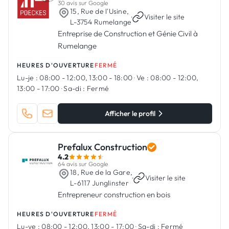
30 avis sur Google
15, Rue de l'Usine,
·
Visiter le site
L-3754 Rumelange
Entreprise de Construction et Génie Civil à
Rumelange
HEURES D'OUVERTURE
FERMÉ
Lu-je :
08:00 - 12:00, 13:00 - 18:00
·
Ve :
08:00 - 12:00,
13:00 - 17:00
·
Sa-di :
Fermé
Afficher le profil
Prefalux Construction
4.2
64 avis sur Google
18, Rue de la Gare,
·
Visiter le site
L-6117 Junglinster
Entrepreneur construction en bois
HEURES D'OUVERTURE
FERMÉ
Lu-ve :
08:00 - 12:00, 13:00 - 17:00
·
Sa-di :
Fermé