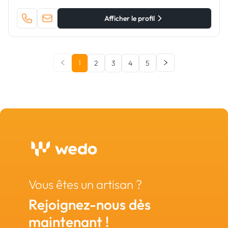
Afficher le profil
1
2
3
4
5
Vous êtes un artisan ?
Rejoignez-nous dès
maintenant !