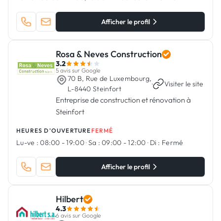
Afficher le profil
Rosa & Neves Construction
3.2
5 avis sur Google
70 B, Rue de Luxembourg,
·
Visiter le site
L-8440 Steinfort
Entreprise de construction et rénovation à
Steinfort
HEURES D'OUVERTURE
FERMÉ
Lu-ve :
08:00 - 19:00
·
Sa :
09:00 - 12:00
·
Di :
Fermé
Afficher le profil
Hilbert
4.3
6 avis sur Google