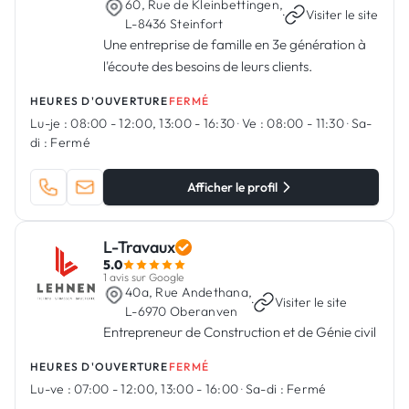
60, Rue de Kleinbettingen,
·
Visiter le site
L-8436 Steinfort
Une entreprise de famille en 3e génération à
l'écoute des besoins de leurs clients.
HEURES D'OUVERTURE
FERMÉ
Lu-je :
08:00 - 12:00, 13:00 - 16:30
·
Ve :
08:00 - 11:30
·
Sa-
di :
Fermé
Afficher le profil
L-Travaux
5.0
1 avis sur Google
40a, Rue Andethana,
·
Visiter le site
L-6970 Oberanven
Entrepreneur de Construction et de Génie civil
HEURES D'OUVERTURE
FERMÉ
Lu-ve :
07:00 - 12:00, 13:00 - 16:00
·
Sa-di :
Fermé