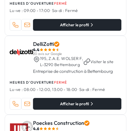
HEURES D'OUVERTURE
FERMÉ
Lu-ve :
09:00 - 17:00
·
Sa-di :
Fermé
Afficher le profil
DelliZotti
4.4
20 avis sur Google
195, Z.A.E. WOLSER F,
·
Visiter le site
L-3290 Bettembourg
Entreprise de construction à Bettembourg
HEURES D'OUVERTURE
FERMÉ
Lu-ve :
08:00 - 12:00, 13:00 - 18:00
·
Sa-di :
Fermé
Afficher le profil
Poeckes Construction
4.6