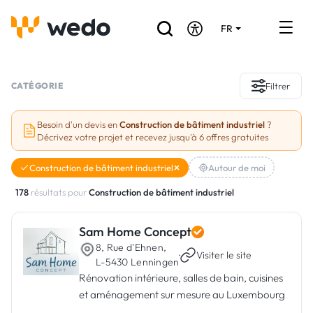
FR
DE
EN
Annuaire des Artisans
CATÉGORIE
Filtrer
Demande de devis
Besoin d'un devis en
Construction de bâtiment industriel
?
Décrivez votre projet et recevez jusqu'à 6 offres gratuites
Réalisations
Construction de bâtiment industriel
Autour de moi
Aides et subventions
178
résultats pour
Construction de bâtiment industriel
Offres d'emploi
Sam Home Concept
8, Rue d'Ehnen,
Vous êtes un Artisan ?
·
Visiter le site
L-5430 Lenningen
Rénovation intérieure, salles de bain, cuisines
Connexion
et aménagement sur mesure au Luxembourg