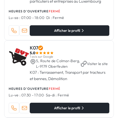
particuliers et entreprises au Luxembourg
HEURES D'OUVERTURE
FERMÉ
Lu-sa :
07:00 - 18:00
·
Di :
Fermé
Afficher le profil
K07
5.0
1 avis sur Google
5, Route de Colmar-Berg,
·
Visiter le site
L-9179 Oberfeulen
K07 : Terrassement, Transport par tracteurs
et bennes, Démolition
HEURES D'OUVERTURE
FERMÉ
Lu-ve :
07:30 - 17:00
·
Sa-di :
Fermé
Afficher le profil