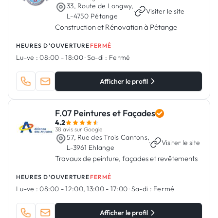
33, Route de Longwy,
·
Visiter le site
L-4750 Pétange
Construction et Rénovation à Pétange
HEURES D'OUVERTURE
FERMÉ
Lu-ve :
08:00 - 18:00
·
Sa-di :
Fermé
Afficher le profil
F.07 Peintures et Façades
4.2
38 avis sur Google
57, Rue des Trois Cantons,
·
Visiter le site
L-3961 Ehlange
Travaux de peinture, façades et revêtements
HEURES D'OUVERTURE
FERMÉ
Lu-ve :
08:00 - 12:00, 13:00 - 17:00
·
Sa-di :
Fermé
Afficher le profil