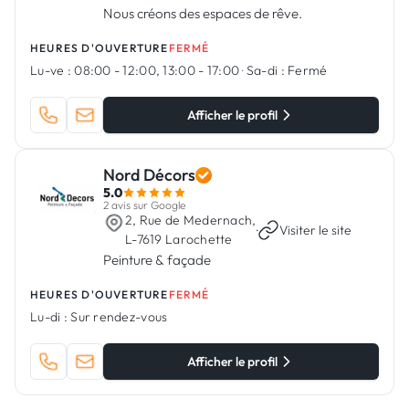
Nous créons des espaces de rêve.
HEURES D'OUVERTURE
FERMÉ
Lu-ve :
08:00 - 12:00, 13:00 - 17:00
·
Sa-di :
Fermé
Afficher le profil
Nord Décors
5.0
2 avis sur Google
2, Rue de Medernach,
·
Visiter le site
L-7619 Larochette
Peinture & façade
HEURES D'OUVERTURE
FERMÉ
Lu-di :
Sur rendez-vous
Afficher le profil