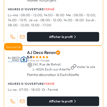
réaliser vos projets
HEURES D'OUVERTURE
FERMÉ
Lu-ma :
08:00 - 12:00, 14:00 - 18:00
·
Me :
08:00 - 12:00,
14:00 - 13:15
·
Je-ve :
08:00 - 12:00, 14:00 - 18:00
·
Sa-di :
08:00 - 12:00, 13:00 - 17:00
Afficher le profil
Sponsorisé
AJ Deco Renov
5.0
51 avis sur Google
241, Rue de Belval,
·
Visiter le site
L-4024 Esch-sur-Alzette
Peintre décorateur à Esch/Alzette
HEURES D'OUVERTURE
FERMÉ
Lu-sa :
07:00 - 18:00
·
Di :
Fermé
Afficher le profil