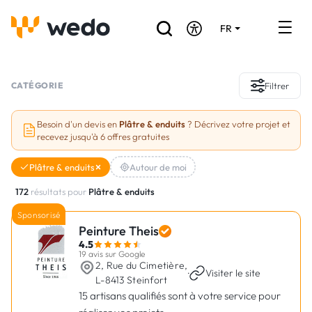
FR
DE
EN
Annuaire des Artisans
CATÉGORIE
Filtrer
Demande de devis
Besoin d'un devis en
Plâtre & enduits
? Décrivez votre projet et
recevez jusqu'à 6 offres gratuites
Réalisations
Plâtre & enduits
Autour de moi
Aides et subventions
172
résultats pour
Plâtre & enduits
Offres d'emploi
Sponsorisé
Peinture Theis
4.5
Vous êtes un Artisan ?
19 avis sur Google
2, Rue du Cimetière,
·
Visiter le site
L-8413 Steinfort
Connexion
15 artisans qualifiés sont à votre service pour