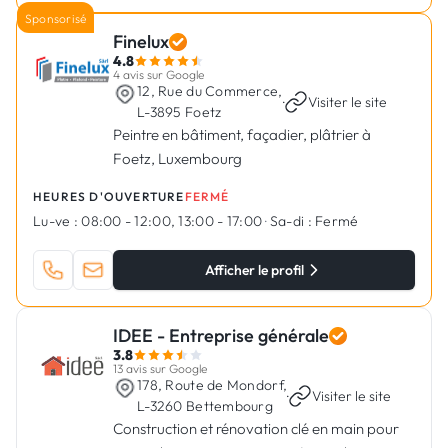
Sponsorisé
Finelux
4.8
4 avis sur Google
12, Rue du Commerce,
·
Visiter le site
L-3895 Foetz
Peintre en bâtiment, façadier, plâtrier à
Foetz, Luxembourg
HEURES D'OUVERTURE
FERMÉ
Lu-ve :
08:00 - 12:00, 13:00 - 17:00
·
Sa-di :
Fermé
Afficher le profil
IDEE - Entreprise générale
3.8
13 avis sur Google
178, Route de Mondorf,
·
Visiter le site
L-3260 Bettembourg
Construction et rénovation clé en main pour