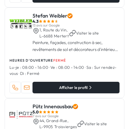
Stefan Weibler
4.3
13 avis sur Google
1, Route du Vin,
·
Visiter le site
L-6688 Mertert
Peinture, façades, construction à sec,
revêtements de sol et décorateurs d'intérieur
à Mertert
HEURES D'OUVERTURE
FERMÉ
Lu-je :
08:00 - 16:00
·
Ve :
08:00 - 14:00
·
Sa :
Sur rendez-
vous
·
Di :
Fermé
Afficher le profil
Pütz Innenausbau
5.0
7 avis sur Google
44, Grand-Rue,
·
Visiter le site
L-9905 Troisvierges