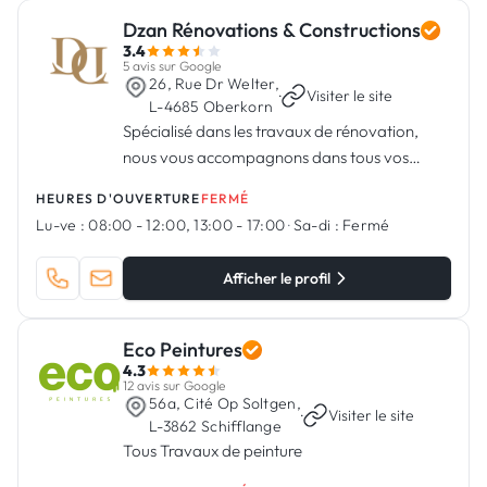
Dzan Rénovations & Constructions
3.4
5 avis sur Google
26, Rue Dr Welter,
·
Visiter le site
L-4685 Oberkorn
Spécialisé dans les travaux de rénovation,
nous vous accompagnons dans tous vos
projets
HEURES D'OUVERTURE
FERMÉ
Lu-ve :
08:00 - 12:00, 13:00 - 17:00
·
Sa-di :
Fermé
Afficher le profil
Eco Peintures
4.3
12 avis sur Google
56a, Cité Op Soltgen,
·
Visiter le site
L-3862 Schifflange
Tous Travaux de peinture