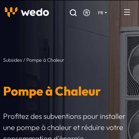
FR
DE
EN
Annuaire des Artisans
Demande de devis
Subsides
/ Pompe à Chaleur
Réalisations
Aides et subventions
Pompe à Chaleur
Offres d'emploi
Vous êtes un Artisan ?
Profitez des subventions pour installer
une pompe à chaleur et réduire votre
Connexion
consommation d'énergie.